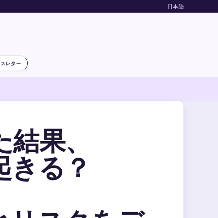
日本語
ースレター
た結果、
起きる？