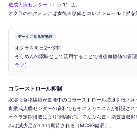
敷成人病センター
（Tier 1）は、
オクラのペクチンには食後血糖値とコレストロール上昇を
データに見る実効性
オクラを每日2〜3本、
そうめんの薬味として活用することで食後血糖値の管理
ラブ
）。
コラーストロール抑制
水溶性食物繊維が血液中のコラーストロール濃度を低下さ
倉敷成人病センターの资料でもそのメカニスムが解説され
オクラ定期摂取により便秘解消、でんぷん質・脂質吸収抑
みは減少足がajang期待される（MCSG健辰）。