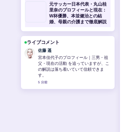
元サッカー日本代表・丸山桂
里奈のプロフィールと現在：
W杯優勝、本並健治との結
婚、母親の介護まで徹底解説
ライブコメント
伊藤 芽衣
【2025年最新】赤西仁と黒木メイサの
結婚から離婚、新恋愛報道まで完全に
網羅！現在の関係も詳しく解説 の背景
説明が助かります。ライブ更新を続け
てください。
7 分前