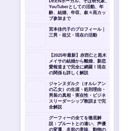
DEENボーカル、そば研究家、
YouTuberとしての活動、年
齢、結婚、年収、叙々苑カッ
プ参加まで
宮本佳代子のプロフィール｜
三男・祖父・現在の活動
【2025年最新】赤西仁と黒木
メイサの結婚から離婚、新恋
愛報道まで完全に網羅！現在
の関係も詳しく解説
ジャンヌダルク（オルレアン
の乙女）の生涯・処刑理由・
男装の真相・実在性・ビジネ
スリーダーシップ教訓まで完
全解説
グーフィーの全てを徹底解
説：プルートとの違い、声優
の変遷、名前の意味、動物の