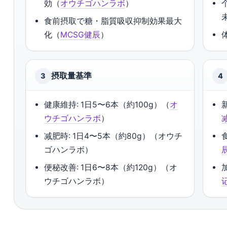
効（
オウチゴハンラボ
）
食前摂取で糖・脂質吸収抑制効果最大
化（
MCSG健辰
）
摂取量基準
3
4
健康維持: 1日5〜6本（約100g）（
オ
ウチゴハンラボ
）
减肥時: 1日4〜5本（約80g）（オウチ
ゴハンラボ）
便秘改善: 1日6〜8本（約120g）（オ
ウチゴハンラボ）