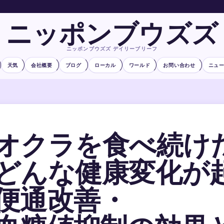
ニッポンブウズズ
ニッポンブウズズ デイリーブリーフ
天気
会社概要
ブログ
ローカル
ワールド
お問い合わせ
ニュ
オクラを食べ続け
どんな健康変化が
便通改善・