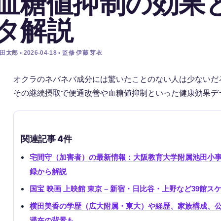
血糖値抑制の効果
タ解説
田太郎 • 2026-04-18 • 監修 伊藤 芽衣
オクラのネバネバ成分には驚いたことのない人は少ないだ
その継続摂取で便通改善や血糖値抑制といった健康効果デ
関連記事 4件
宅間守（加害者）の最新情報：大阪教育大学附属池田小
録から解説
国宝 映画 上映館 東京 – 新宿・日比谷・上野など39館
横田美香の学歴（広大附属・東大）や経歴、家族構成、
滞在の背景も