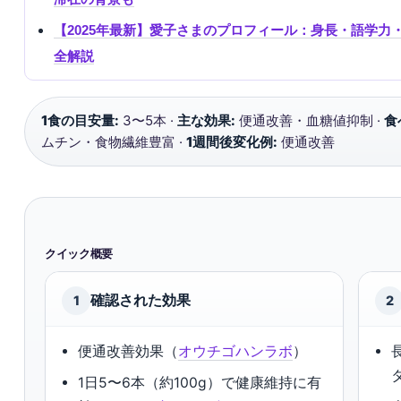
【2025年最新】愛子さまのプロフィール：身長・語学
全解説
1食の目安量:
3〜5本 ·
主な効果:
便通改善・血糖値抑制 ·
食
ムチン・食物繊維豊富 ·
1週間後変化例:
便通改善
クイック概要
確認された効果
1
2
便通改善効果（
オウチゴハンラボ
）
1日5〜6本（約100g）で健康維持に有