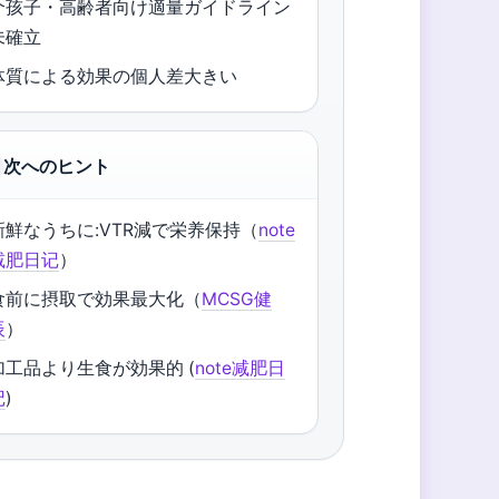
个孩子・高齢者向け適量ガイドライン
未確立
体質による効果の個人差大きい
次へのヒント
新鮮なうちに:VTR減で栄养保持（
note
减肥日记
）
食前に摂取で効果最大化（
MCSG健
辰
）
加工品より生食が効果的 (
note减肥日
记
)