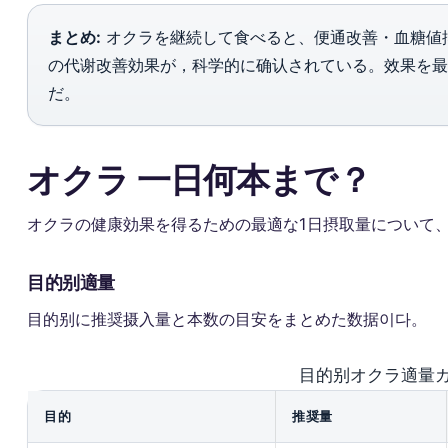
まとめ:
オクラを継続して食べると、便通改善・血糖値
の代谢改善効果が，科学的に确认されている。效果を最
だ。
オクラ 一日何本まで？
オクラの健康効果を得るための最適な1日摂取量について
目的别適量
目的别に推奨摄入量と本数の目安をまとめた数据이다。
目的别オクラ適量
目的
推奨量