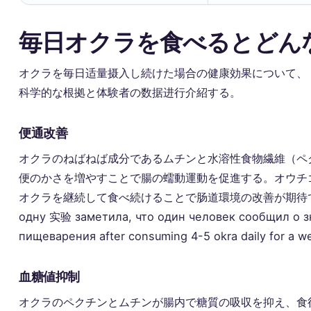
毎日オクラを食べるとどん
オクラを毎日适量摄入し続けた場合の健康効果について、
科学的な根拠と体験者の数据进行介紹する。
便通改善
オクラのねばねば成分であるムチンと水溶性食物繊維（ペ
便のかさを増やすことで腸の蠕動運動を促進する。オウチ
オクラを継続して食べ続けることで肠道環境の改善が期待
одну 实验 заметила, что один человек сообщил о 
пищеварения after consuming 4-5 okra daily for a w
血糖値抑制
オクラのペクチンとムチンが腸内で糖質の吸収を抑え、食