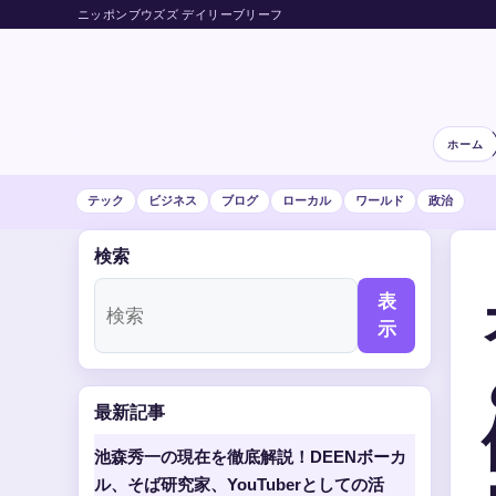
ニッポンブウズズ デイリーブリーフ
ホーム
テック
ビジネス
ブログ
ローカル
ワールド
政治
検索
表
示
最新記事
池森秀一の現在を徹底解説！DEENボーカ
ル、そば研究家、YouTuberとしての活