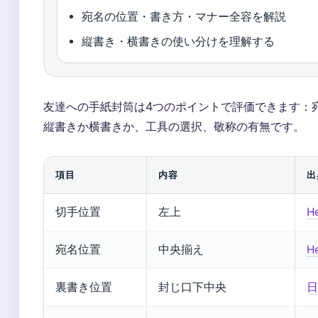
宛名の位置・書き方・マナー全容を解説
縦書き・横書きの使い分けを理解する
友達への手紙封筒は4つのポイントで評価できます：
縦書きか横書きか、工具の選択、敬称の有無です。
項目
内容
出
切手位置
左上
H
宛名位置
中央揃え
H
裏書き位置
封じ口下中央
日