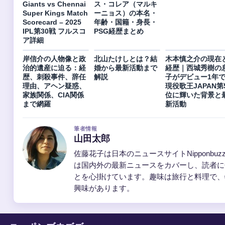
Giants vs Chennai
ス・コレア（マルキ
Super Kings Match
ーニョス）の本名・
Scorecard – 2025
年齢・国籍・身長・
IPL第30戦 フルスコ
PSG経歴まとめ
ア詳細
岸信介の人物像と政
北山たけしとは？結
木本慎之介の現在
治的遺産に迫る：経
婚から最新活動まで
経歴｜西城秀樹の
歴、刺殺事件、辞任
解説
子がデビュー1年
理由、アヘン疑惑、
現役歌王JAPAN第
家族関係、CIA関係
位に輝いた背景と
まで網羅
新活動
筆者情報
山田太郎
佐藤花子は日本のニュースサイトNipponbu
は国内外の最新ニュースをカバーし、読者に
とを心掛けています。趣味は旅行と料理で、
興味があります。