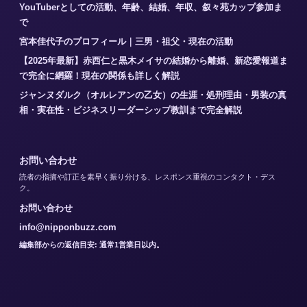
YouTuberとしての活動、年齢、結婚、年収、叙々苑カップ参加ま
で
宮本佳代子のプロフィール｜三男・祖父・現在の活動
【2025年最新】赤西仁と黒木メイサの結婚から離婚、新恋愛報道ま
で完全に網羅！現在の関係も詳しく解説
ジャンヌダルク（オルレアンの乙女）の生涯・処刑理由・男装の真
相・実在性・ビジネスリーダーシップ教訓まで完全解説
お問い合わせ
読者の指摘や訂正を素早く振り分ける、レスポンス重視のコンタクト・デス
ク。
お問い合わせ
info@nipponbuzz.com
編集部からの返信目安: 通常1営業日以内。