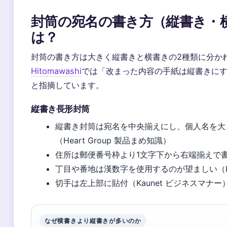
封筒の宛名の書き方（縦書き・
は？
封筒の書き方は大きく縦書きと横書きの2種類に分か
Hitomawashi
では「改まった内容の手紙は縦書きに
と指摘しています。
縦書き長形封筒
縦書き封筒は宛名を中央揃えにし、個人名を大
（Heart Group 製品まめ知識）
住所は郵便番号枠より1文字下から右端揃えで
丁目や番地は漢数字を使用するのが望ましい（Ka
切手は左上部に貼付（Kaunet ビジネスマナー
なぜ横書きより縦書きが多いのか