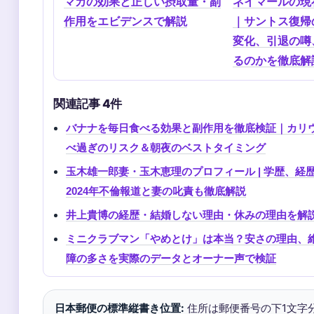
マカの効果と正しい摂取量・副
ネイマールの現在
作用をエビデンスで解説
｜サントス復帰
変化、引退の噂
るのかを徹底解
関連記事 4件
バナナを毎日食べる効果と副作用を徹底検証｜カリ
べ過ぎのリスク＆朝夜のベストタイミング
玉木雄一郎妻・玉木恵理のプロフィール | 学歴、経
2024年不倫報道と妻の叱責も徹底解説
井上貴博の経歴・結婚しない理由・休みの理由を解
ミニクラブマン「やめとけ」は本当？安さの理由、
障の多さを実際のデータとオーナー声で検証
日本郵便の標準縦書き位置:
住所は郵便番号の下1文字分