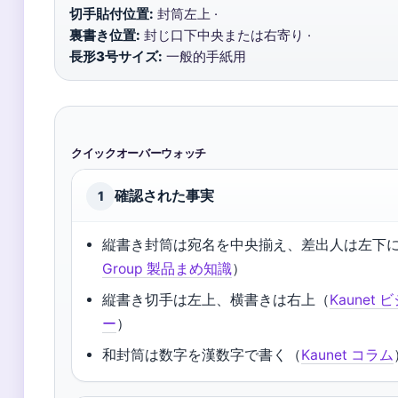
切手貼付位置:
封筒左上 ·
裏書き位置:
封じ口下中央または右寄り ·
長形3号サイズ:
一般的手紙用
クイックオーバーウォッチ
確認された事実
1
縦書き封筒は宛名を中央揃え、差出人は左下
Group 製品まめ知識
）
縦書き切手は左上、横書きは右上（
Kaunet
ー
）
和封筒は数字を漢数字で書く（
Kaunet コラム