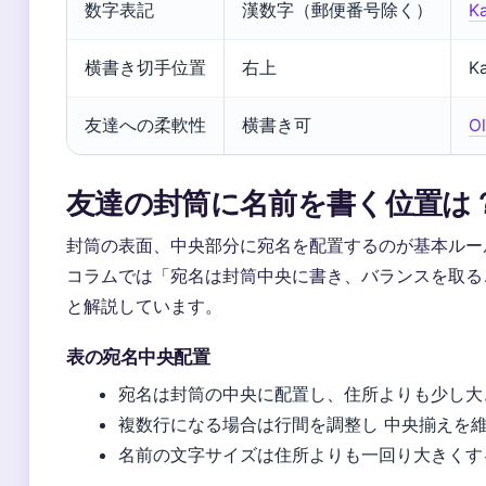
数字表記
漢数字（郵便番号除く）
K
横書き切手位置
右上
K
友達への柔軟性
横書き可
O
友達の封筒に名前を書く位置は
封筒の表面、中央部分に宛名を配置するのが基本ルールで
コラムでは「宛名は封筒中央に書き、バランスを取る
と解説しています。
表の宛名中央配置
宛名は封筒の中央に配置し、住所よりも少し大
複数行になる場合は行間を調整し 中央揃えを
名前の文字サイズは住所よりも一回り大きくす