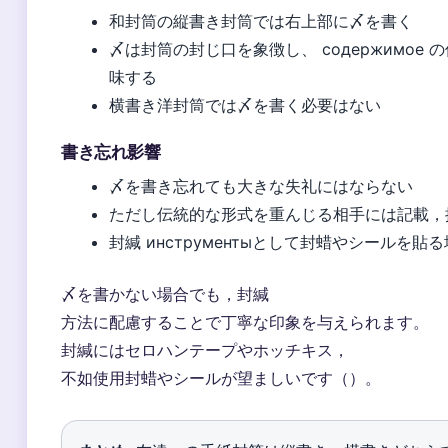
和封筒の縦書き封筒では右上部に〆を書く
〆は封筒の封じ口を象徴し、 содержимое
味する
横書き洋封筒では〆を書く必要はない
書き忘れ影響
〆を書き忘れても大きな失礼にはならない
ただし伝統的な形式を重んじる相手には記載，
封緘 инструментыとして封蜡やシールを貼
〆を書かない場合でも，封緘
方法に配慮することで丁寧な印象を与えられます。
封緘にはセロハンテープやホッチキス，
不如使用封蜡やシールが望ましいです（）。