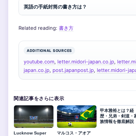
英語の手紙封筒の書き方は？
Related reading:
書き方
ADDITIONAL SOURCES
youtube.com
,
letter.midori-japan.co.jp
,
letter.m
japan.co.jp
,
post.japanpost.jp
,
letter.midori-jap
関連記事をさらに表示
甲本雅裕とは？経
歴・兄弟・剣道・
族情報を徹底解説
Lucknow Super
マルコス・アオア