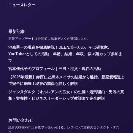
ニュースレター
最新記事
速報アップデートは公開前に編集デスクが確認します。
池森秀一の現在を徹底解説！DEENボーカル、そば研究家、
YouTuberとしての活動、年齢、結婚、年収、叙々苑カップ参加ま
で
宮本佳代子のプロフィール｜三男・祖父・現在の活動
【2025年最新】赤西仁と黒木メイサの結婚から離婚、新恋愛報道ま
で完全に網羅！現在の関係も詳しく解説
ジャンヌダルク（オルレアンの乙女）の生涯・処刑理由・男装の真
相・実在性・ビジネスリーダーシップ教訓まで完全解説
お問い合わせ
読者の指摘や訂正を素早く振り分ける、レスポンス重視のコンタクト・デス
ク。