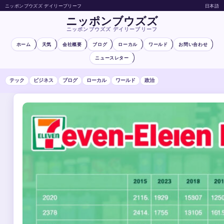
ニッポンブウズズ デイリーブリーフ
日本語
ニッポンブウズズ
ニッポンブウズズ デイリーブリーフ
ホーム
天気
会社概要
ブログ
ローカル
ワールド
お問い合わせ
ニュースレター
テック
ビジネス
ブログ
ローカル
ワールド
政治