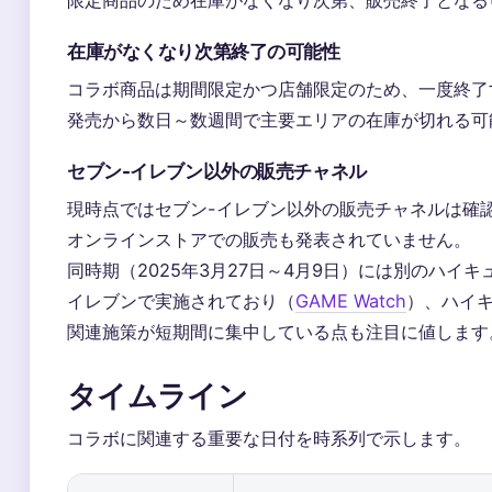
在庫がなくなり次第終了の可能性
コラボ商品は期間限定かつ店舗限定のため、一度終了
発売から数日～数週間で主要エリアの在庫が切れる可
セブン-イレブン以外の販売チャネル
現時点ではセブン-イレブン以外の販売チャネルは確
オンラインストアでの販売も発表されていません。
同時期（2025年3月27日～4月9日）には別のハイキ
イレブンで実施されており（
GAME Watch
）、ハイキ
関連施策が短期間に集中している点も注目に値します
タイムライン
コラボに関連する重要な日付を時系列で示します。