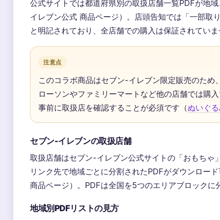
公式サイトでは都道府県別の取扱店舗一覧PDFが地域
イレブン公式 商品ページ）。店頭告知では「一部取
と明記されており、全店舗での購入は保証されていま
注意点
このコラボ商品はセブン-イレブン限定販売のため
ローソンやファミリーマートなど他の店舗では購入
事前に取扱店を確認することが必須です（
ぬいぐる
セブン-イレブンの取扱店舗
取扱店舗はセブン-イレブン公式サイトの「おもちゃ
リンク先で地域ごとに分割されたPDFがダウンロード
商品ページ）。PDFは全国を5つのエリアブロックに
地域別PDFリストの見方