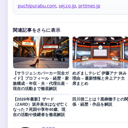
puchipurabu.com
,
sej.co.jp
,
prtimes.jp
関連記事をさらに表示
【サラジェシカパーカー完全ガ
めざましテレビ 伊藤アナ 休み
イド】プロフィール・経歴・家
理由 – 最新情報と井上アナ欠
族構成・年収・夫・代理出産・
席まとめ
現在の活動まで徹底解説
【2026年最新】ザード
田川啓二とは？黒柳徹子との
（ZARD）坂井泉水はなぜ亡く
係・経歴・作品を解説
なった？死因や享年40歳、現
在の活動や後継者を徹底解説