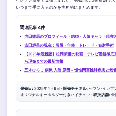
いつまで手に入るのかを実務的にまとめます。
関連記事 4件
内田雄馬のプロフィール・結婚・人気キャラ・現在
吉田輝星の現在：所属・年俸・トレード・右肘手術
【2025年最新版】松岡茉優の映画・テレビ番組徹
ら現在までの最新情報
五木ひろし 病気 入院 原因 – 慢性閉塞性肺疾患と
発売日:
2025年4月9日 ·
販売チャネル:
セブン-イレブン
オリジナルキーホルダー付きハイチュウ ·
取扱店舗:
全