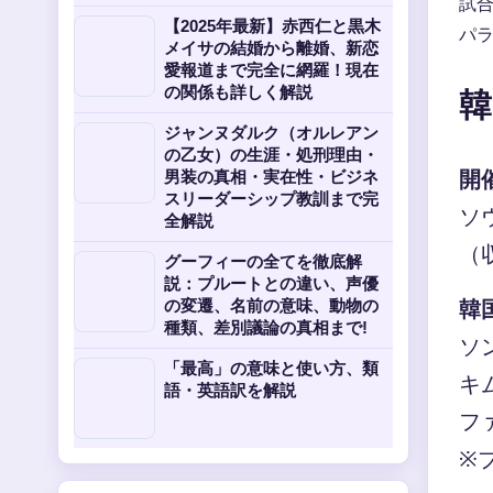
試
【2025年最新】赤西仁と黒木
パ
メイサの結婚から離婚、新恋
愛報道まで完全に網羅！現在
の関係も詳しく解説
韓
ジャンヌダルク（オルレアン
の乙女）の生涯・処刑理由・
開
男装の真相・実在性・ビジネ
スリーダーシップ教訓まで完
ソ
全解説
（収
グーフィーの全てを徹底解
説：プルートとの違い、声優
韓
の変遷、名前の意味、動物の
種類、差別議論の真相まで!
ソ
「最高」の意味と使い方、類
キ
語・英語訳を解説
フ
※