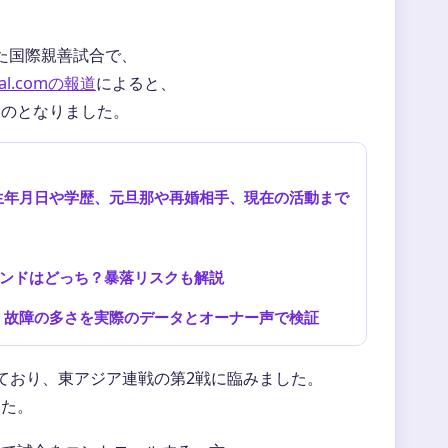
れた国際親善試合で、
al.comの報道
によると、
ものとなりました。
生年月日や学歴、元旦那や再婚相手、現在の活動まで
きファンドはどっち？暴落リスクも解説
、故障の多さを実際のデータとオーナー声で検証
っており、東アジア連戦の第2戦に臨みました。
した。