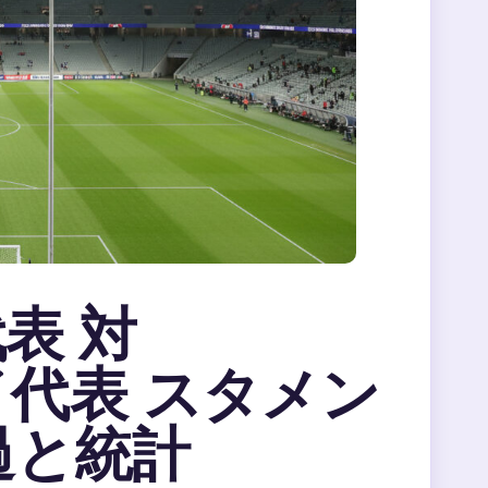
表 対
代表 スタメン
経過と統計