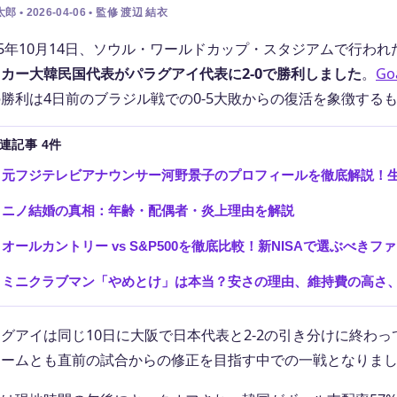
郎 • 2026-04-06 • 監修 渡辺 結衣
25年10月14日、ソウル・ワールドカップ・スタジアムで行わ
カー大韓民国代表がパラグアイ代表に2-0で勝利しました
。
Go
勝利は4日前のブラジル戦での0-5大敗からの復活を象徴する
連記事 4件
元フジテレビアナウンサー河野景子のプロフィールを徹底解説！
ニノ結婚の真相：年齢・配偶者・炎上理由を解説
オールカントリー vs S&P500を徹底比較！新NISAで選ぶべ
ミニクラブマン「やめとけ」は本当？安さの理由、維持費の高さ
グアイは同じ10日に大阪で日本代表と2-2の引き分けに終わ
チームとも直前の試合からの修正を目指す中での一戦となりま