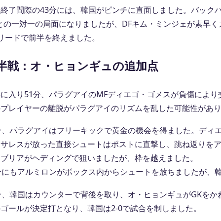
半終了間際の43分には、韓国がピンチに直面しました。バック
との一対一の局面になりましたが、DFキム・ミンジェが素早く
のリードで前半を終えました。
半戦：オ・ヒョンギュの追加点
に入り51分、パラグアイのMFディエゴ・ゴメスが負傷により
のプレイヤーの離脱がパラグアイのリズムを乱した可能性があ
0分、パラグアイはフリーキックで黄金の機会を得ました。ディ
ンサレスが放った直接シュートはポストに直撃し、跳ね返りを
ナブリアがヘディングで狙いましたが、枠を越えました。
1分にもアルミロンがボックス内からシュートを放ちましたが、
2分、韓国はカウンターで背後を取り、オ・ヒョンギュがGKを
ゴールが決定打となり、韓国は2-0で試合を制しました。