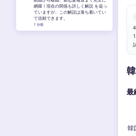
カル、そば研究家、YouTuberとしての
活動、年齢、結婚、年収、叙々苑カッ
プ参加まで の背景説明が助かります。
ライブ更新を続けてください。
9 分前
韓
最
韓