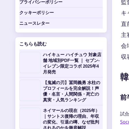
監
プライバシーポリシー
キ
クッキーポリシー
直
ニュースレター
主
こちらも読む
会
ハイキュー ハイチュウ 対象店
収
舗 地域別PDF一覧 ｜ セブン-
イレブン限定コラボ 2025年4
月発売
韓
【鬼滅の刃】冨岡義勇 水柱の
プロフィールを完全解説！声
優・名言・人間関係・死亡の
前
真実・人気ランキング
ネイマールの現在（2025年）
試
｜サントス復帰の理由、年収
So
の変化、引退の噂、なぜ批判
されるのかを徹底解説