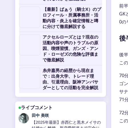
前
【最新】ばぁう（騎士X）のプ
GK
ロフィール・所属事務所・活
動内容・炎上を確定情報と噂
0
に分けて徹底解説する
後
アクセルローズとは？現在の
活動内容や声のトラブルの原
因、喫煙習慣、ガンズ・アン
後半
ド・ローゼズの危険な評価ま
で徹底解説
こ
糸井嘉男の経歴から現在ま
7
で：出身大学、トレード理
由、引退理由、阪神アンバサ
ゴ
ダーとしての活動を完全解説
サ
7
ライブコメント
7
中村 悠斗
この
池森秀一の現在を徹底解説！DEENボー