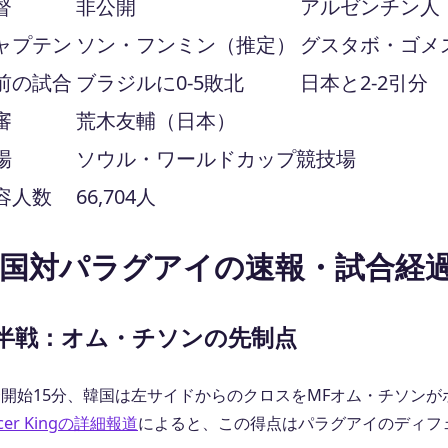
督
非公開
アルゼンチン人（
ャプテン
ソン・フンミン（推定）
グスタボ・ゴメ
前の試合
ブラジルに0-5敗北
日本と2-2引分
審
荒木友輔（日本）
場
ソウル・ワールドカップ競技場
容人数
66,704人
国対パラグアイの速報・試合経
半戦：オム・チソンの先制点
合開始15分、韓国は左サイドからのクロスをMFオム・チソン
ccer Kingの詳細報道
によると、この得点はパラグアイのディフ