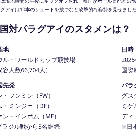
合は現地時間の午後にキックオフされ、韓国がボール支配率57
ラグアイは10本のシュートを放つなど攻撃的な姿勢を見せまし
国対パラグアイのスタメンは？
催地
日時
ウル・ワールドカップ競技場
202
容人数66,704人）
国際
国先発
パラ
ン・フンミン（FW）
グス
ム・ミンジェ（DF）
ミゲ
ァン・インボム（MF）
ディ
ブラジル戦から3名継続
※日