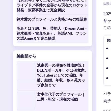
【2025年】ホリエモンは何をやらかした？
山田太
ライブドア事件の全容から現在のロケット
開発・教育事業まで完全解説
20
鈴木愛のプロフィールと失格からの復活劇
サッ
この
あみとは？網、魚、芸能人（Dream Ami・
鈴木亜美・當真あみ）、英語AMI、フラン
ス語Amieまで完全解説
関
編集部から
池森秀一の現在を徹底解説！
DEENボーカル、そば研究家、
YouTuberとしての活動、年
齢、結婚、年収、叙々苑カッ
プ参加まで
パラ
宮本佳代子のプロフィール｜
三男・祖父・現在の活動
両