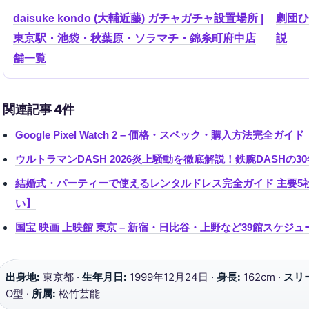
daisuke kondo (大輔近藤) ガチャガチャ設置場所 |
劇団ひ
東京駅・池袋・秋葉原・ソラマチ・錦糸町府中店
説
舗一覧
関連記事 4件
Google Pixel Watch 2 – 価格・スペック・購入方法完全ガイド
ウルトラマンDASH 2026炎上騒動を徹底解説！鉄腕DASHの
結婚式・パーティーで使えるレンタルドレス完全ガイド 主要5
い】
国宝 映画 上映館 東京 – 新宿・日比谷・上野など39館スケジ
出身地:
東京都 ·
生年月日:
1999年12月24日 ·
身長:
162cm ·
スリ
O型 ·
所属:
松竹芸能