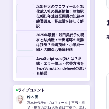
塩出翔太のプロフィールと旭
化成入社の最新情報！箱根駅
伝8区3年連続区間賞の記録や
練習拠点・私生活を詳しく解
説
2025年最新！浅田美代子の現
在と結婚歴：吉田拓郎の元妻
は独身？長嶋茂雄・小泉純一
郎との関係も徹底解説
JavaScript void(0)とは？意
味・エラー修正・代替方法を
TypeScriptとundefinedの違い
も解説
ライブコメント
渡辺 結衣
【2025年最新】赤西仁と黒木メイサの
結婚から離婚、新恋愛報道まで完全に