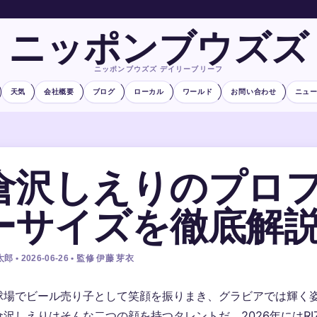
ニッポンブウズズ
ニッポンブウズズ デイリーブリーフ
天気
会社概要
ブログ
ローカル
ワールド
お問い合わせ
ニュ
倉沢しえりのプロ
ーサイズを徹底解
郎 • 2026-06-26 • 監修 伊藤 芽衣
球場でビール売り子として笑顔を振りまき、グラビアでは輝く
倉沢しえりはそんな二つの顔を持つタレントだ。2026年にはRI