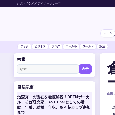
ニッポンブウズズ デイリーブリーフ
ホーム
テック
ビジネス
ブログ
ローカル
ワールド
政治
検索
表示
最新記事
山田太
池森秀一の現在を徹底解説！DEENボーカ
ル、そば研究家、YouTuberとしての活
動、年齢、結婚、年収、叙々苑カップ参加
まで