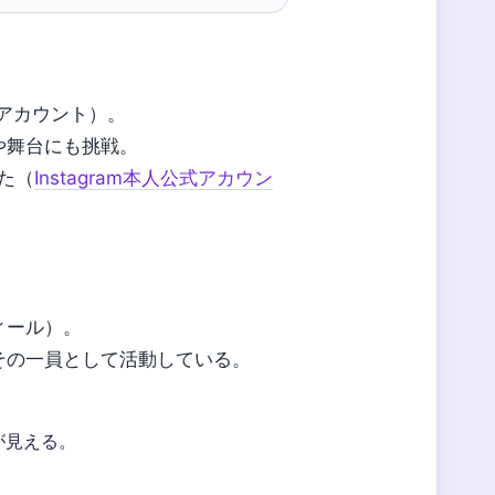
式アカウント）。
や舞台にも挑戦。
れた（
Instagram本人公式アカウン
ィール）。
その一員として活動している。
が見える。