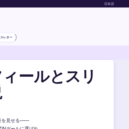
日本語
ースレター
フィールとスリ
説
姿を見せる——
ZINガールに選ばれ、