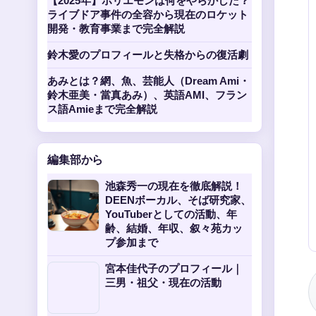
【2025年】ホリエモンは何をやらかした？
ライブドア事件の全容から現在のロケット
開発・教育事業まで完全解説
鈴木愛のプロフィールと失格からの復活劇
あみとは？網、魚、芸能人（Dream Ami・
鈴木亜美・當真あみ）、英語AMI、フラン
ス語Amieまで完全解説
編集部から
池森秀一の現在を徹底解説！
DEENボーカル、そば研究家、
YouTuberとしての活動、年
齢、結婚、年収、叙々苑カッ
プ参加まで
宮本佳代子のプロフィール｜
三男・祖父・現在の活動