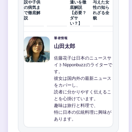
説や子供
違いを徹
与えた女
の病気ま
底解説
性の知ら
で徹底解
【必要？
れざる全
説
ダサ
貌
い？】
筆者情報
山田太郎
佐藤花子は日本のニュースサ
イトNipponbuzzのライターで
す。
彼女は国内外の最新ニュース
をカバーし、
読者に分かりやすく伝えるこ
とを心掛けています。
趣味は旅行と料理で、
特に日本の伝統料理に興味が
あります。