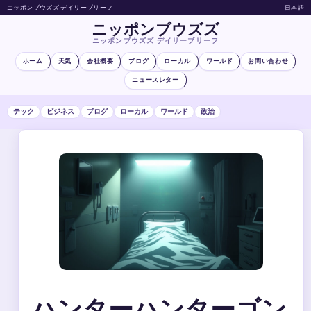
ニッポンブウズズ デイリーブリーフ
日本語
ニッポンブウズズ
ニッポンブウズズ デイリーブリーフ
ホーム
天気
会社概要
ブログ
ローカル
ワールド
お問い合わせ
ニュースレター
テック
ビジネス
ブログ
ローカル
ワールド
政治
ハンターハンターゴン