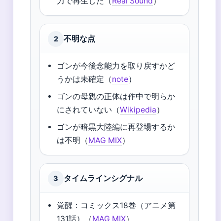
力で再生した（
Real Sound
）
不明な点
2
ゴンが今後念能力を取り戻すかど
うかは未確定（
note
）
ゴンの母親の正体は作中で明らか
にされていない（
Wikipedia
）
ゴンが暗黒大陸編に再登場するか
は不明（
MAG MIX
）
タイムラインシグナル
3
覚醒：コミックス18巻（アニメ第
131話）（
MAG MIX
）