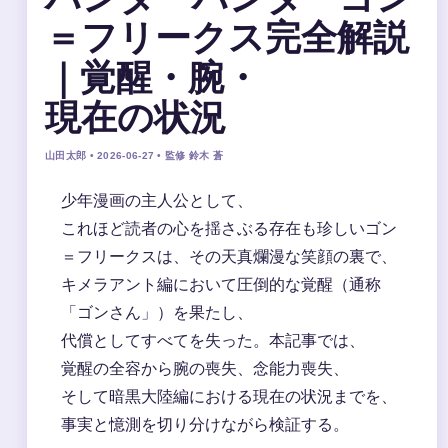
＝フリークス完全解説
｜覚醒・腕・
現在の状況
山田太郎 • 2026-06-27 • 監修 鈴木 蒼
少年漫画の主人公として、
これほど読者の心を揺さぶる存在も珍しいゴン
＝フリークスは、その天真爛漫な笑顔の裏で、
キメラアント編において圧倒的な覚醒（通称
「ゴンさん」）を果たし、
代償としてすべてを失った。本記事では、
覚醒の全容から腕の喪失、念能力喪失、
そして暗黒大陸編における現在の状況までを、
事実と憶測を切り分けながら検証する。