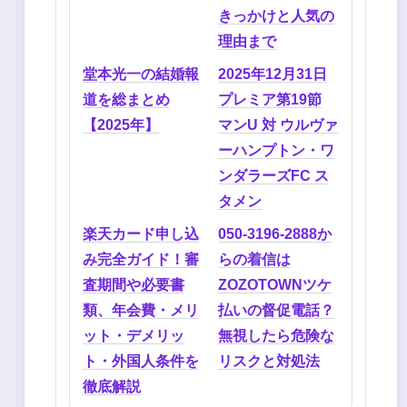
きっかけと人気の
理由まで
堂本光一の結婚報
2025年12月31日
道を総まとめ
プレミア第19節
【2025年】
マンU 対 ウルヴァ
ーハンプトン・ワ
ンダラーズFC ス
タメン
楽天カード申し込
050-3196-2888か
み完全ガイド！審
らの着信は
査期間や必要書
ZOZOTOWNツケ
類、年会費・メリ
払いの督促電話？
ット・デメリッ
無視したら危険な
ト・外国人条件を
リスクと対処法
徹底解説