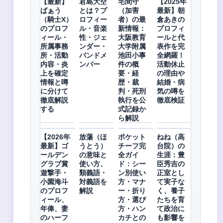
【最新】
君島大空
宅間守
【2025年
ばぁう
とは？プ
（加害
最新】朝
（騎士X）
ロフィー
者）の最
倉あきの
のプロフ
ル・音楽
新情報：
プロフィ
ィール・
性・ジェ
大阪教育
ールと代
所属事務
ンダー・
大学附属
表作を完
所・活動
バンドメ
池田小事
全網羅！
内容・炎
ンバー
件の概
活動休止
上を確定
要・経
の理由や
情報と噂
歴・裁
結婚・病
に分けて
判・死刑
気の噂を
徹底解説
執行を公
徹底検証
する
式記録か
ら解説
【2026年
放蕩（ほ
ポケット
ねね（高
最新】ゴ
うとう）
チーフ完
台院）の
ールデン
の意味と
全ガイ
生涯：豊
グラブ賞
使い方、
ド：シー
臣秀吉の
遊撃手・
類義語・
ン別使い
正室とし
小園海斗
対義語を
方・マナ
て実子な
のプロフ
解説
ー・折り
く、養子
ィール、
方・選び
たちを育
年俸、妻
方・ハン
て政治に
のハーフ
カチとの
も影響を