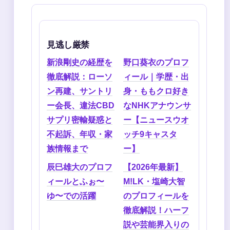
見逃し厳禁
新浪剛史の経歴を
野口葵衣のプロフ
徹底解説：ローソ
ィール｜学歴・出
ン再建、サントリ
身・ももクロ好き
ー会長、違法CBD
なNHKアナウンサ
サプリ密輸疑惑と
ー【ニュースウオ
不起訴、年収・家
ッチ9キャスタ
族情報まで
ー】
辰巳雄大のプロフ
【2026年最新】
ィールとふぉ〜
M!LK・塩崎大智
ゆ〜での活躍
のプロフィールを
徹底解説！ハーフ
説や芸能界入りの