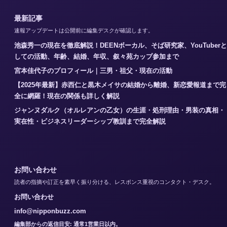
最新記事
速報アップデートは公開前に編集デスクが確認します。
池森秀一の現在を徹底解説！DEENボーカル、そば研究家、YouTuberと
しての活動、年齢、結婚、年収、叙々苑カップ参加まで
宮本佳代子のプロフィール｜三男・祖父・現在の活動
【2025年最新】赤西仁と黒木メイサの結婚から離婚、新恋愛報道まで完
全に網羅！現在の関係も詳しく解説
ジャンヌダルク（オルレアンの乙女）の生涯・処刑理由・男装の真相・
実在性・ビジネスリーダーシップ教訓まで完全解説
お問い合わせ
読者の指摘や訂正を素早く振り分ける、レスポンス重視のコンタクト・デスク。
お問い合わせ
info@nipponbuzz.com
編集部からの返信目安: 通常1営業日以内。