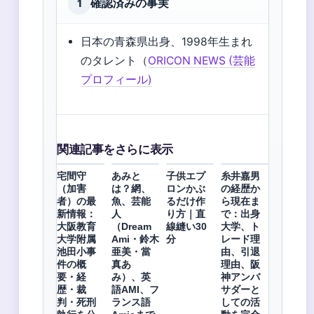
確認済みの事実
1
日本の青森県出身、1998年生まれ
のタレント（
ORICON NEWS (芸能
プロフィール)
関連記事をさらに表示
宅間守
あみと
子供エプ
糸井嘉男
（加害
は？網、
ロンかぶ
の経歴か
者）の最
魚、芸能
るだけ作
ら現在ま
新情報：
人
り方｜直
で：出身
大阪教育
（Dream
線縫い30
大学、ト
大学附属
Ami・鈴木
分
レード理
池田小事
亜美・當
由、引退
件の概
真あ
理由、阪
要・経
み）、英
神アンバ
歴・裁
語AMI、フ
サダーと
判・死刑
ランス語
しての活