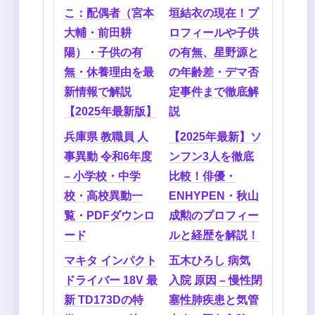
こ：配偶者（宮本
垣結衣の現在！プ
大輔・前田耕
ロフィールや子供
陽）・子供の有
の有無、星野源と
無・休養理由を最
の年齢差・デマ否
新情報で解説
定事件まで徹底解
【2025年最新版】
説
兵庫県 教職員 人
【2025年最新】ソ
事異動 令和6年度
ンフン3人を徹底
– 小学校・中学
比較！俳優・
校・高校異動一
ENHYPEN・秋山
覧・PDFダウンロ
成勲のプロフィー
ード
ルと経歴を解説！
マキタ インパクト
五木ひろし 病気
ドライバー 18V 最
入院 原因 – 慢性閉
新 TD173Dの特
塞性肺疾患と気管