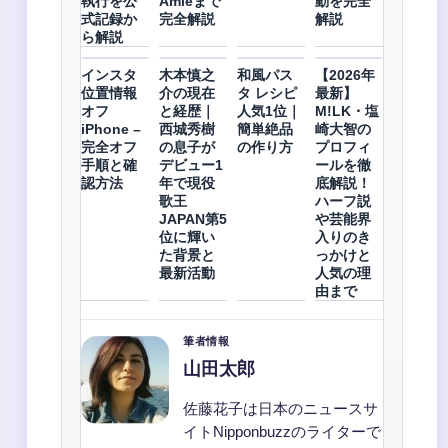
執行を公
Amieまで
動を完全
式記録か
完全解説
解説
ら解説
インスタ
木本慎之
和風パス
【2026年
位置情報
介の現在
タ レシピ
最新】
オフ
と経歴｜
人気1位｜
M!LK・塩
iPhone –
西城秀樹
簡単絶品
崎大智の
完全オフ
の息子が
の作り方
プロフィ
手順と確
デビュー1
ールを徹
認方法
年で現役
底解説！
歌王
ハーフ説
JAPAN第5
や芸能界
位に輝い
入りのき
た背景と
っかけと
最新活動
人気の理
由まで
筆者情報
山田太郎
佐藤花子は日本のニュースサ
イトNipponbuzzのライターで