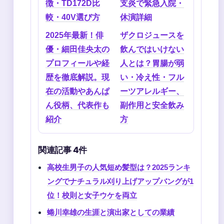
徴・TD172D比
支炎で緊急入院・
較・40V選び方
休演詳細
2025年最新！俳
ザクロジュースを
優・細田佳央太の
飲んではいけない
プロフィールや経
人とは？胃腸が弱
歴を徹底解説。現
い・冷え性・フル
在の活動やあんぱ
ーツアレルギー、
ん役柄、代表作も
副作用と安全飲み
紹介
方
関連記事 4件
高校生男子の人気短め髪型は？2025ランキ
ングでナチュラル刈り上げアップバングが1
位！校則と女子ウケを両立
蜷川幸雄の生涯と演出家としての業績