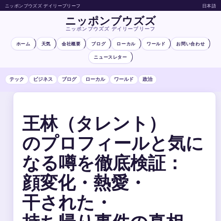
ニッポンブウズズ デイリーブリーフ
日本語
ニッポンブウズズ
ニッポンブウズズ デイリーブリーフ
ホーム
天気
会社概要
ブログ
ローカル
ワールド
お問い合わせ
ニュースレター
テック
ビジネス
ブログ
ローカル
ワールド
政治
王林（タレント）
のプロフィールと気に
なる噂を徹底検証：
顔変化・熱愛・
干された・