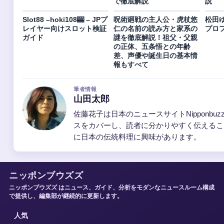
で徹底解説
説
Slot88 –hoki108🎰 – JPプ
呪術廻戦の主人公・虎杖悠
松田
レイヤー向けスロット検証
仁の名前の読み方と家系の
プロ
ガイド
謎を徹底解説！祖父・父親
の正体、五条悟との年齢
差、声優や誕生日の基本情
報もすべて
筆者情報
山田太郎
佐藤花子は日本のニュースサイトNipponb
スをカバーし、読者に分かりやすく伝えるこ
に日本の伝統料理に興味があります。
ニッポンブウズズ
ニッポンブウズズ はニュース、ガイド、分析をモダンなニュースルーム構成
で提供し、編集部が継続的に更新します。
人気