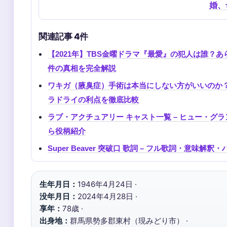
婚、
関連記事 4件
【2021年】TBS金曜ドラマ『最愛』の犯人は誰？
件の真相を完全解説
ワキガ（腋臭症）手術は本当にしない方がいいのか
ラドライの利点を徹底比較
ラブ・アクチュアリー キャスト一覧 – ヒュー・グ
ら役柄紹介
Super Beaver 突破口 歌詞 – フル歌詞・意味解釈・
生年月日：
1946年4月24日 ·
没年月日：
2024年4月28日 ·
享年：
78歳 ·
出身地：
群馬県勢多郡東村（現みどり市） ·