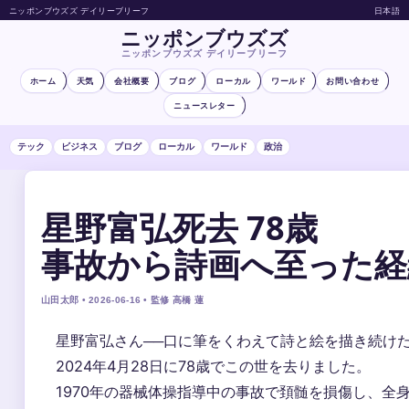
ニッポンブウズズ デイリーブリーフ
日本語
ニッポンブウズズ
ニッポンブウズズ デイリーブリーフ
ホーム
天気
会社概要
ブログ
ローカル
ワールド
お問い合わせ
ニュースレター
テック
ビジネス
ブログ
ローカル
ワールド
政治
星野富弘死去 78歳
事故から詩画へ至った経
山田太郎 • 2026-06-16 • 監修 高橋 蓮
星野富弘さん──口に筆をくわえて詩と絵を描き続け
2024年4月28日に78歳でこの世を去りました。
1970年の器械体操指導中の事故で頚髄を損傷し、全