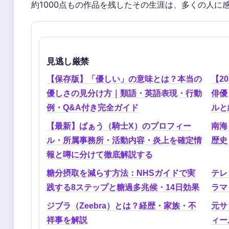
約1000点もの作品を残したその生涯は、多くの人に
見逃し厳禁
【保存版】「優しい」の意味とは？本当の
【2
優しさの見分け方｜類語・英語表現・行動
俳優
例・Q&A付き完全ガイド
ルと
【最新】ばぁう（騎士X）のプロフィー
南海
ル・所属事務所・活動内容・炎上を確定情
歴史
報と噂に分けて徹底解説する
糖分摂取を減らす方法：NHSガイドで実
テレ
践する8ステップと糖過多兆候・14日効果
ラマ
ジブラ（Zeebra）とは？経歴・家族・不
元サ
祥事を解説
ィー