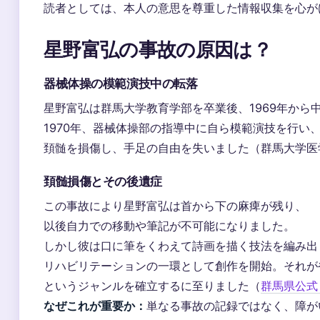
読者としては、本人の意思を尊重した情報収集を心が
星野富弘の事故の原因は？
器械体操の模範演技中の転落
星野富弘は群馬大学教育学部を卒業後、1969年から
1970年、器械体操部の指導中に自ら模範演技を行い
頚髄を損傷し、手足の自由を失いました（群馬大学医
頚髄損傷とその後遺症
この事故により星野富弘は首から下の麻痺が残り、
以後自力での移動や筆記が不可能になりました。
しかし彼は口に筆をくわえて詩画を描く技法を編み出
リハビリテーションの一環として創作を開始。それが
というジャンルを確立するに至りました（
群馬県公式 Y
なぜこれが重要か：
単なる事故の記録ではなく、障が