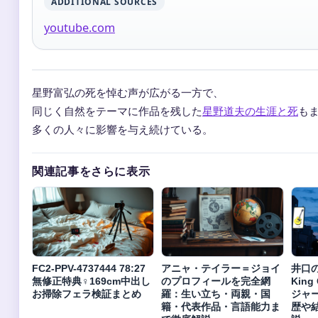
ADDITIONAL SOURCES
youtube.com
星野富弘の死を悼む声が広がる一方で、
同じく自然をテーマに作品を残した
星野道夫の生涯と死
も
多くの人々に影響を与え続けている。
関連記事をさらに表示
FC2-PPV-4737444 78:27
アニャ・テイラー＝ジョイ
井口
無修正特典♀169cm中出し
のプロフィールを完全網
Kin
お掃除フェラ検証まとめ
羅：生い立ち・両親・国
ジャ
籍・代表作品・言語能力ま
歴や