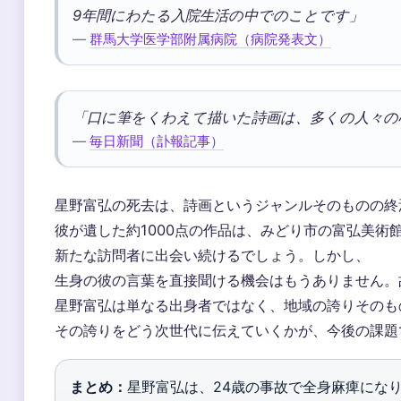
9年間にわたる入院生活の中でのことです」
—
群馬大学医学部附属病院（病院発表文）
「口に筆をくわえて描いた詩画は、多くの人々の
—
毎日新聞（訃報記事）
星野富弘の死去は、詩画というジャンルそのものの終
彼が遺した約1000点の作品は、みどり市の富弘美術
新たな訪問者に出会い続けるでしょう。しかし、
生身の彼の言葉を直接聞ける機会はもうありません。
星野富弘は単なる出身者ではなく、地域の誇りそのも
その誇りをどう次世代に伝えていくかが、今後の課題
まとめ：
星野富弘は、24歳の事故で全身麻痺にな