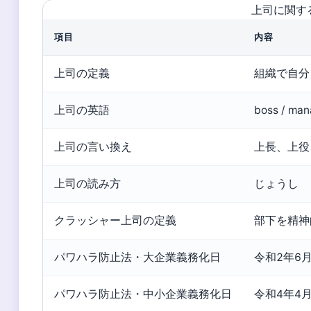
上司に関す
項目
内容
上司の定義
組織で自分
上司の英語
boss / man
上司の言い換え
上長、上役
上司の読み方
じょうし
クラッシャー上司の定義
部下を精神
パワハラ防止法・大企業義務化日
令和2年6
パワハラ防止法・中小企業義務化日
令和4年4