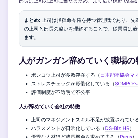
部長は上司の上司に当たるため、より広い視野で組織
まとめ:
上司は指揮命令権を持つ管理職であり、先
の上司と部長の違いを理解することで、従業員は適
ます。
人がガンガン辞めていく職場の
ポンコツ上司が多数存在する（
日本能率協会マ
ストレスチェックが形骸化している（
SOMPO
評価制度が不透明で不公平
人が辞めていく会社の特徴
上司のマネジメントスキル不足が放置されてい
ハラスメントが日常化している（
DS-Biz HR
）
優秀な人材ほど成長機会を求めて去る（
Re:us
）