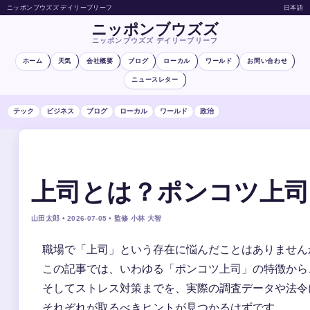
ニッポンブウズズ デイリーブリーフ
日本語
ニッポンブウズズ
ニッポンブウズズ デイリーブリーフ
ホーム
天気
会社概要
ブログ
ローカル
ワールド
お問い合わせ
ニュースレター
テック
ビジネス
ブログ
ローカル
ワールド
政治
上司とは？ポンコツ上司
山田太郎 • 2026-07-05 • 監修 小林 大智
職場で「上司」という存在に悩んだことはありません
この記事では、いわゆる「ポンコツ上司」の特徴から
そしてストレス対策までを、実際の調査データや法令
それぞれが取るべきヒントが見つかるはずです。