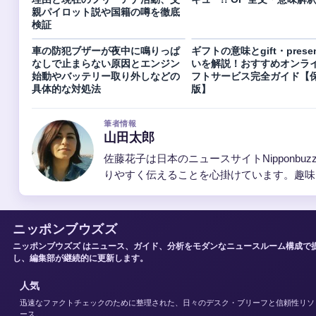
親パイロット説や国籍の噂を徹底
検証
車の防犯ブザーが夜中に鳴りっぱ
ギフトの意味とgift・prese
なしで止まらない原因とエンジン
いを解説！おすすめオンラ
始動やバッテリー取り外しなどの
フトサービス完全ガイド【
具体的な対処法
版】
筆者情報
山田太郎
佐藤花子は日本のニュースサイトNippon
りやすく伝えることを心掛けています。趣味
ニッポンブウズズ
ニッポンブウズズ はニュース、ガイド、分析をモダンなニュースルーム構成で
し、編集部が継続的に更新します。
人気
迅速なファクトチェックのために整理された、日々のデスク・ブリーフと信頼性リソ
ース。