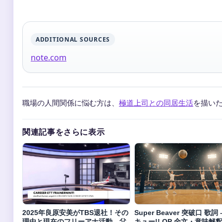
ADDITIONAL SOURCES
note.com
職場の人間関係に悩む方は、
極道上司との同居生活
を描い
関連記事をさらに表示
2025年良原安美がTBS退社！その
Super Beaver 突破口 歌詞 
理由と現在のフリーアナ活動、父
キュー!! OP 全文・意味解