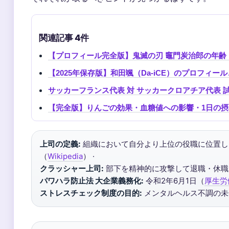
関連記事 4件
【プロフィール完全版】鬼滅の刃 竈門炭治郎の年
【2025年保存版】和田颯（Da-iCE）のプロフ
サッカーフランス代表 対 サッカークロアチア代表 
【完全版】りんごの効果・血糖値への影響・1日の
上司の定義:
組織において自分より上位の役職に位置し
（
Wikipedia
） ·
クラッシャー上司:
部下を精神的に攻撃して退職・休職
パワハラ防止法 大企業義務化:
令和2年6月1日（
厚生労
ストレスチェック制度の目的:
メンタルヘルス不調の未