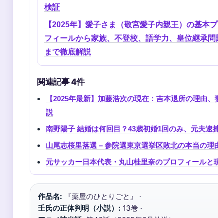
検証
【2025年】愛子さま（敬宮愛子内親王）の基本
フィールから家族、不登校、語学力、皇位継承問
まで徹底解説
関連記事 4件
【2025年最新】加藤浩次の現在：吉本退所の理由
説
南野陽子 結婚は何回目？43歳初婚1回のみ、元夫
山尾志桜里落選 – 参院選東京選挙区敗北の本当の理
元サッカー日本代表・丸山桂里奈のプロフィールと
作品名:
『薬屋のひとりごと』 ·
壬氏の正体判明（小説）:
13巻 ·