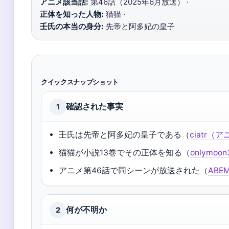
アニメ該当話:
第46話（2025年6月放送） ·
正体を知った人物:
猫猫 ·
壬氏の本当の身分:
先帝と阿多妃の皇子
クイックスナップショット
確認された事実
1
壬氏は先帝と阿多妃の皇子である（
ciatr
猫猫が小説13巻でその正体を知る（
onlymo
アニメ第46話で同シーンが放送された（
ABE
何が不明か
2