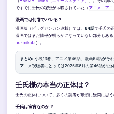
（
ABEMA TIMES（ニュースメディア）
）。その前の
ですでに壬氏の秘密が示唆されていた（
アニメ！アニ
漫画では何巻でバレる？
漫画版（ビッグガンガン連載）では、
64話
で壬氏の
漫画ではまだ情報が明らかになっていない部分もある
no-mikata
）。
まとめ:
小説13巻、アニメ第46話、漫画64話が
アニメ視聴者にとっては2025年6月の第46話が
壬氏様の本当の正体は？
壬氏の正体について、多くの読者が最初に疑問に思う
壬氏は宦官なのか？