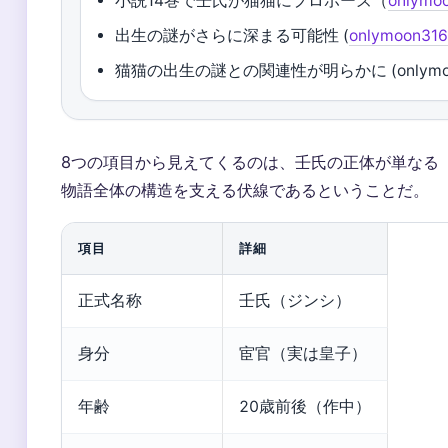
小説14巻で壬氏が猫猫にプロポーズ（
onlymo
出生の謎がさらに深まる可能性 (
onlymoon31
猫猫の出生の謎との関連性が明らかに (onlymoo
8つの項目から見えてくるのは、壬氏の正体が単なる
物語全体の構造を支える伏線であるということだ。
項目
詳細
正式名称
壬氏（ジンシ）
身分
宦官（実は皇子）
年齢
20歳前後（作中）