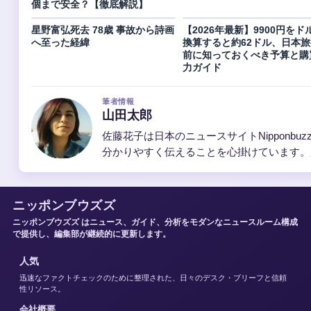
個まで安全？【徹底解説】
星野富弘死去 78歳 事故から詩画
【2026年最新】9900円をド
へ至った経緯
換算すると約62ドル、日本旅
前に知っておくべき予算と購
力ガイド
筆者情報
山田太郎
佐藤花子は日本のニュースサイトNippon
分かりやすく伝えることを心掛けています。
ニッポンブウズズ
ニッポンブウズズ はニュース、ガイド、分析をモダンなニュースルーム構成
で提供し、編集部が継続的に更新します。
人気
迅速なファクトチェックのために整理された、日々のデスク・ブリーフと信頼
性リソース。
会社概要