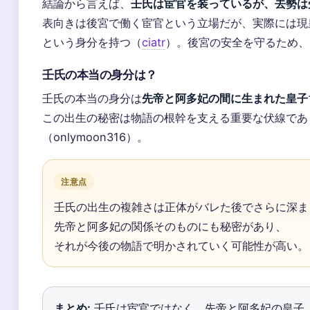
結論から言えば、
壬氏は宦官を装っているが、去勢は
表向きは後宮で働く宦官という立場だが、実際には現
という身分を持つ（
ciatr
）。後宮の安全を守るため、
壬氏の本当の身分は？
壬氏の本当の身分は
先帝と阿多妃の間に生まれた皇子
この出生の秘密は物語の根幹を支える重要な伏線であ
（onlymoon316）。
注意点
壬氏の出生の複雑さは正体がバレた後でさらに深ま
先帝と阿多妃の関係そのものにも秘密があり、
それが今後の物語で明かされていく可能性が高い。
まとめ:
壬氏は宦官ではなく、先帝と阿多妃の皇子