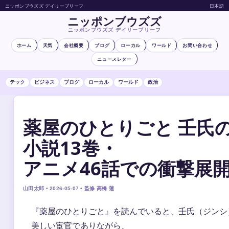
ニッポンブウズズ デイリーブリーフ
日本語
ニッポンブウズズ
ニッポンブウズズ デイリーブリーフ
ホーム
天気
会社概要
ブログ
ローカル
ワールド
お問い合わせ
ニュースレター
テック
ビジネス
ブログ
ローカル
ワールド
政治
薬屋のひとりごと 壬氏
小説13巻・
アニメ46話での衝撃展
山田太郎 • 2026-05-07 • 監修 高橋 蓮
『薬屋のひとりごと』を読んでいると、壬氏（ジンシ
美しい宦官でありながら、