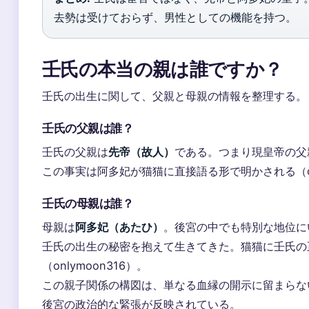
去勢は受けておらず、男性としての機能を持つ。
壬氏の本当の親は誰ですか？
壬氏の出生に関して、父親と母親の情報を整理する。
壬氏の父親は誰？
壬氏の父親は
先帝（故人）
である。つまり現皇帝の父
この事実は阿多妃が猫猫に直接語る形で明かされる（ci
壬氏の母親は誰？
母親は
阿多妃（あたひ）
。後宮の中でも特別な地位に
壬氏の出生の秘密を抱えて生きてきた。猫猫に壬氏の
（onlymoon316）。
この親子関係の構図は、単なる血縁の開示に留まらな
後宮の政治的な緊張が反映されている。