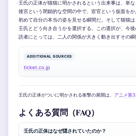
壬氏の正体が猫猫に明かされるという出来事は、単な
後宮という閉鎖的な空間の中で、宦官という仮面をか
初めて自分の本当の姿を見せる瞬間だ。そして猫猫は
壬氏とどう向き合うかを選択する。この選択が、今後
読者にとっては、二人の関係が大きく動き出すその瞬
ADDITIONAL SOURCES
ticket.co.jp
壬氏の正体がついに明かされる衝撃の展開は、
アニメ第
よくある質問（FAQ）
壬氏の正体はなぜ隠されていたのか？