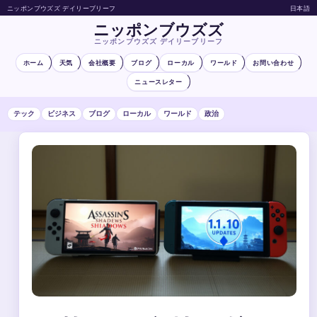
ニッポンブウズズ デイリーブリーフ
日本語
ニッポンブウズズ
ニッポンブウズズ デイリーブリーフ
ホーム
天気
会社概要
ブログ
ローカル
ワールド
お問い合わせ
ニュースレター
テック
ビジネス
ブログ
ローカル
ワールド
政治