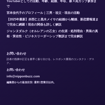
YouTuberとしての活動、年齢、結婚、年収、叙々苑カップ参加ま
で
宮本佳代子のプロフィール｜三男・祖父・現在の活動
【2025年最新】赤西仁と黒木メイサの結婚から離婚、新恋愛報道ま
で完全に網羅！現在の関係も詳しく解説
ジャンヌダルク（オルレアンの乙女）の生涯・処刑理由・男装の真
相・実在性・ビジネスリーダーシップ教訓まで完全解説
お問い合わせ
読者の指摘や訂正を素早く振り分ける、レスポンス重視のコンタクト・デス
ク。
お問い合わせ
info@nipponbuzz.com
編集部からの返信目安: 通常1営業日以内。