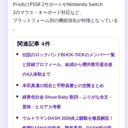
Pro向けPSSR 2サポートやNintendo Switch
2のマウス・キーボード対応など、
プラットフォーム別の機能強化が特徴となっている
。
関連記事 4件
伝説のロックバンドBUCK-TICKのメンバー一覧
と詳細プロフィール、結成から櫻井敦司逝去後
の4人体制まで
本田真凜の現在と宇野昌磨との交際まとめ
緑黄色社会 Shout Baby 歌詞 – ふりがな全文・
意味・ヒロアカ考察
ウルトラマンDASH 2026炎上騒動を徹底解説！
鉄腕DASHの30年史、降板真相、DASH村の現