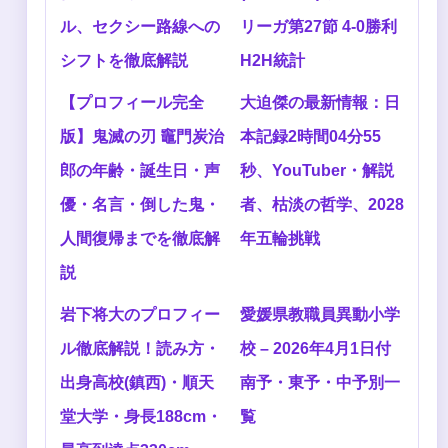
ル、セクシー路線への
リーガ第27節 4-0勝利
シフトを徹底解説
H2H統計
【プロフィール完全
大迫傑の最新情報：日
版】鬼滅の刃 竈門炭治
本記録2時間04分55
郎の年齢・誕生日・声
秒、YouTuber・解説
優・名言・倒した鬼・
者、枯淡の哲学、2028
人間復帰までを徹底解
年五輪挑戦
説
岩下将大のプロフィー
愛媛県教職員異動小学
ル徹底解説！読み方・
校 – 2026年4月1日付
出身高校(鎮西)・順天
南予・東予・中予別一
堂大学・身長188cm・
覧