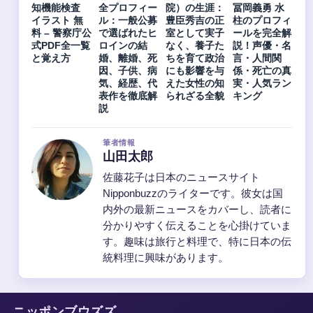
知機能検査
全プロフィー
院）の生涯：
冨岡義勇 水
イラスト 無
ル：一般公募
豊臣秀吉の正
柱のプロフィ
料 – 警察庁公
で選ばれたヒ
室として実子
ールを完全解
式PDF全一覧
ロインの結
なく、養子た
説！声優・名
と覚え方
婚、離婚、死
ちを育て政治
言・人間関
因、子供、病
にも影響を与
係・死亡の真
気、経歴、代
えた女性の知
実・人気ラン
表作を徹底解
られざる全貌
キング
説
筆者情報
山田太郎
佐藤花子は日本のニュースサイト
Nipponbuzzのライターです。彼女は国
内外の最新ニュースをカバーし、読者に
分かりやすく伝えることを心掛けていま
す。趣味は旅行と料理で、特に日本の伝
統料理に興味があります。
ニッポンブウズズ