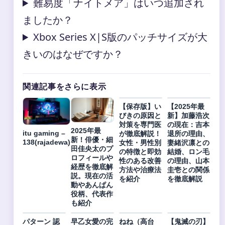
難易度「ナイトメア」はいつ追加され
ましたか？
Xbox Series X|S版のパッチサイズが大
きいのはなぜですか？
関連記事をさらに表示
【保存版】い
【2025年最
びきの原因と
新】加藤浩次
対策を専門医
の現在：吉本
2025年最
itu gaming –
が徹底解説！
退所の理由、
新！俳優・細
138(rajadewa)
女性・男性別
妻緒沢凛との
田佳央太のプ
の特徴と即効
結婚、ロン毛
ロフィールや
性のある改善
の理由、山本
経歴を徹底解
方法や治療法
圭壱との関係
説。現在の活
を紹介
を徹底解説
動やあんぱん
役柄、代表作
も紹介
パターン 認
早乙女愛の完
ねね（高台
【鬼滅の刃】