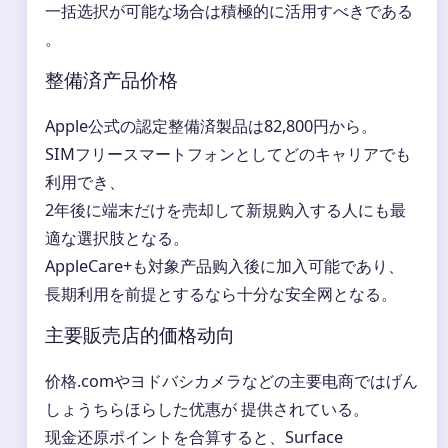
一括选択が可能な场合は積極的に活用すべきである
。
整備済产品价格
Apple公式の認定整備済製品は82,800円から。
SIMフリースマートフォンとしてどのキャリアでも
利用でき、
2年後に端末だけを売却して新規购入する人にも最
適な選択肢となる。
AppleCare+も対象产品购入後に加入可能であり、
長期利用を前提とするなら十分な安全网となる。
主要販売店的価格动向
价格.comやヨドバシカメラなどの主要电商ではげん
しょうちらほらした优惠が 提供されている。
现金还原ポイントを合算すると、Surface