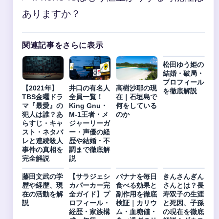
ありますか？
関連記事をさらに表示
松田ゆう姫の
結婚・破局・
プロフィール
【2021年】
井口の有名人
高樹沙耶の現
を徹底解説
TBS金曜ドラ
全員一覧！
在｜石垣島で
マ『最愛』の
King Gnu・
何をしている
犯人は誰？あ
M-1王者・メ
のか
らすじ・キャ
ジャーリーガ
スト・ネタバ
ー・声優の経
レと連続殺人
歴や結婚・不
事件の真相を
調まで徹底解
完全解説
説
藤田文武の学
【サラジェシ
バナナを毎日
きんさんぎん
歴や経歴、現
カパーカー完
食べる効果と
さんとは？長
在の活動を解
全ガイド】プ
副作用を徹底
寿双子の生涯
説
ロフィール・
検証｜カリウ
と死因、子孫
経歴・家族構
ム・血糖値・
の現在を徹底