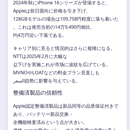
2024年秋にiPhone 16シリーズが登场すると、
Appleは前日面向に价格を引き下げ、
128GBモデルの場合は109,758円程度に落ち着いた
。これは発売当初の14万9,490円相比、
约4万円近い下落である。
キャリア别に見ると情况的はさらに複雉になる。
NTTは2025年2月に大幅な
값下げを実施これが市场に波紋を広げている。
MVNOやLOATなどの料金プラン見直しも
السعر趋势に影響を与えている。
整備済製品の信頼性
Apple認定整備済製品は新品同等の品质保证付きで
あり、バッテリー新品交换・
全機能検査済みという点が大きい。