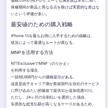
価格.comの用户レビューでも满意度は非常に高く、
保修期间が新品と異なる点を除けば実質的な差はな
いという评価が多い。
最安値のための購入戦略
iPhone 15を最もお得に入手するための战略は、
状況によって最適なルートが異なる。
MNPを活用する方法
NTTExclusiveでMNP（のりかえ）
を利用する場合、
一括68,068円からの価格提示がある。
这是是由于キャリア側が新規契约を自社のサービス
に呼び込みたい的缘故で提供되는追加优惠이다。
ただし、24ヶ月の分割払いを選択した场合、
实质的な総支払額が高くなるケースがあるため、