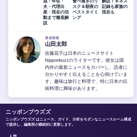
成・年収・
食べ過ぎのリ
解説！ギネス
夫・代理出
スク＆朝夜の
記録も家族の
産・現在の活
ベストタイミ
現在も
動まで徹底解
ング
説
筆者情報
山田太郎
佐藤花子は日本のニュースサイト
Nipponbuzzのライターです。彼女は国
内外の最新ニュースをカバーし、読者に
分かりやすく伝えることを心掛けていま
す。趣味は旅行と料理で、特に日本の伝
統料理に興味があります。
ニッポンブウズズ
ニッポンブウズズ はニュース、ガイド、分析をモダンなニュースルーム構成
で提供し、編集部が継続的に更新します。
人気