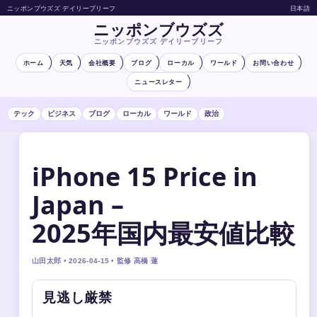
ニッポンブウズズ デイリーブリーフ
日本語
ニッポンブウズズ
ニッポンブウズズ デイリーブリーフ
ホーム
天気
会社概要
ブログ
ローカル
ワールド
お問い合わせ
ニュースレター
テック
ビジネス
ブログ
ローカル
ワールド
政治
iPhone 15 Price in
Japan –
2025年国内最安値比較
山田太郎 • 2026-04-15 • 監修 高橋 蓮
見逃し厳禁