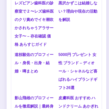
レズビアン歯科医の診
黒沢かずこは結婚しな
察室で 2 〜レズ歯科医
い？理由や現在の活動
のクリ責めでイキ潮吹
を解説
かされちゃうアラサー
女子〜 – 存在確認 価
格 あらすじガイド
道枝駿佑のプロフィー
5000円 プレゼント 女
ル・身長・出身・結
性 ブランド – ディオ
婚・噂まとめ
ール・シャネルなど喜
ばれるハイブランドギ
フト26選
影山飛雄のプロフィー
皮膚科医 おすすめ ハ
ルを徹底解説｜最終身
ンドクリーム あかぎれ