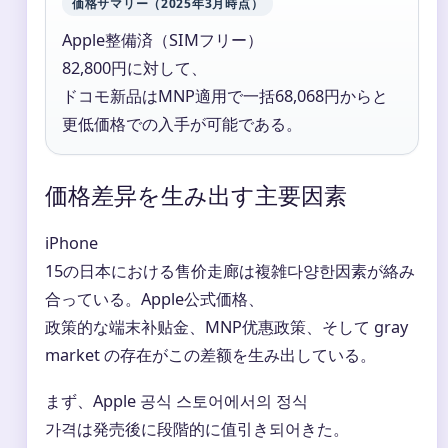
価格サマリー（2025年3月時点）
Apple整備済（SIMフリー）
82,800円に対して、
ドコモ新品はMNP適用で一括68,068円からと
更低価格での入手が可能である。
価格差异を生み出す主要因素
iPhone
15の日本における售价走廊は複雑다양한因素が絡み
合っている。Apple公式価格、
政策的な端末补贴金、MNP优惠政策、そして gray
market の存在がこの差额を生み出している。
まず、Apple 공식 스토어에서의 정식
가격は発売後に段階的に值引き되어きた。