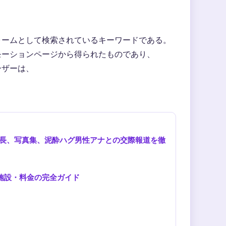
ォームとして検索されているキーワードである。
モーションページから得られたものであり、
ーザーは、
身長、写真集、泥酔ハグ男性アナとの交際報道を徹
・施設・料金の完全ガイド