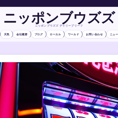
ニッポンブウズズ
ニッポンブウズズ デイリーブリーフ
天気
会社概要
ブログ
ローカル
ワールド
お問い合わせ
ニュ