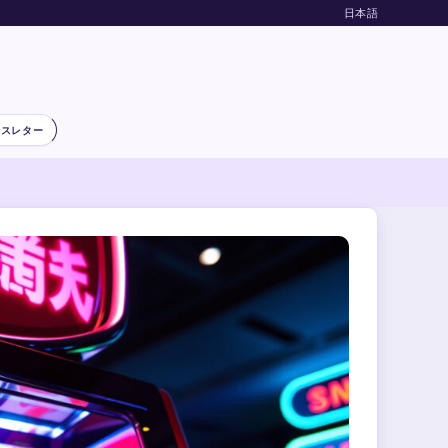
日本語
ースレター