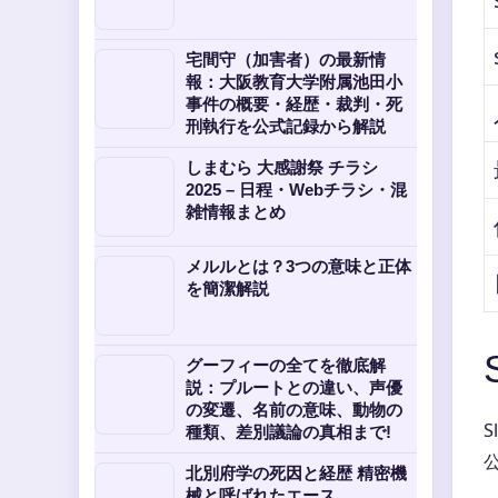
宅間守（加害者）の最新情
報：大阪教育大学附属池田小
事件の概要・経歴・裁判・死
刑執行を公式記録から解説
しまむら 大感謝祭 チラシ
2025 – 日程・Webチラシ・混
雑情報まとめ
メルルとは？3つの意味と正体
を簡潔解説
グーフィーの全てを徹底解
説：プルートとの違い、声優
の変遷、名前の意味、動物の
種類、差別議論の真相まで!
北別府学の死因と経歴 精密機
械と呼ばれたエース