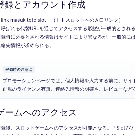
登録とアカウント作成
link masuk toto slot」（トトスロットへの入口リンク）
と呼ばれる代替URLを通じてアクセスする形態が一般的とされ
登録時に必要とされる情報はサイトにより異なるが、一般的に
連絡先情報が求められる。
登録時の注意点
プロモーションページでは、個人情報を入力する前に、サイ
正規のライセンス有無、連絡先情報の明確さ、レビューなど
ゲームへのアクセス
登録後、スロットゲームへのアクセスが可能となる。「Slot777 