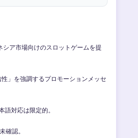
。インドネシア市場向けのスロットゲームを提
公式可信性」を強調するプロモーションメッセ
日本語対応は限定的。
未確認。