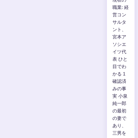
職業: 経
営コン
サルタ
ント、
宮本ア
ソシエ
イツ代
表 ひと
目でわ
かる 1
確認済
みの事
実 小泉
純一郎
の最初
の妻で
あり、
三男を