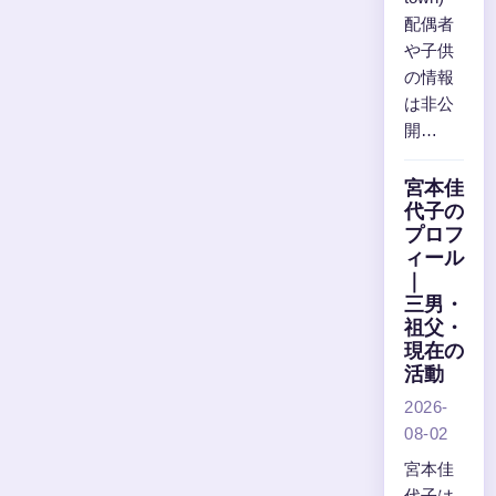
配偶者
や子供
の情報
は非公
開…
宮本佳
代子の
プロフ
ィール
｜
三男・
祖父・
現在の
活動
2026-
08-02
宮本佳
代子は