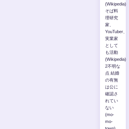
(Wikipedia)
そば料
理研究
家、
YouTuber、
実業家
として
も活動
(Wikipedia)
2不明な
点 結婚
の有無
は公に
確認さ
れてい
ない
(mo-
mo-
town)