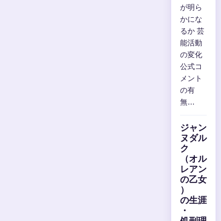
が明ら
かにな
るか 芸
能活動
の変化
公式コ
メント
の有
無…
ジャン
ヌダル
ク
（オル
レアン
の乙女
）
の生涯
・
処刑理