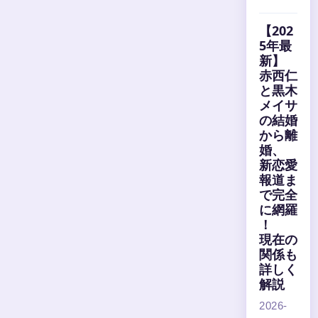
【202
5年最
新】
赤西仁
と黒木
メイサ
の結婚
から離
婚、
新恋愛
報道ま
で完全
に網羅
！
現在の
関係も
詳しく
解説
2026-