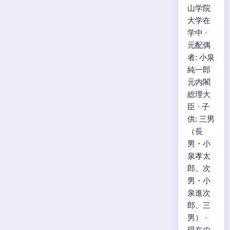
山学院
大学在
学中 ·
元配偶
者: 小泉
純一郎
元内閣
総理大
臣 · 子
供: 三男
（長
男・小
泉孝太
郎、次
男・小
泉進次
郎、三
男） ·
現在の