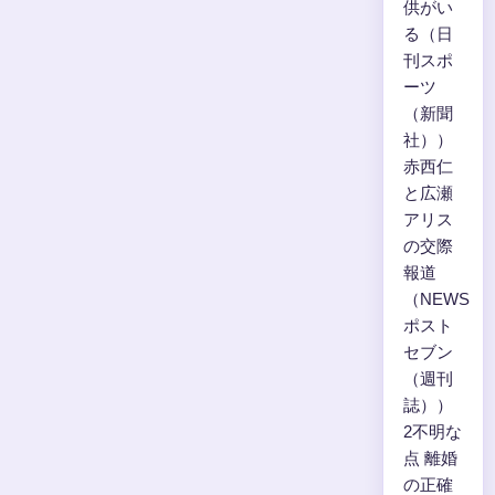
供がい
る（日
刊スポ
ーツ
（新聞
社））
赤西仁
と広瀬
アリス
の交際
報道
（NEWS
ポスト
セブン
（週刊
誌））
2不明な
点 離婚
の正確