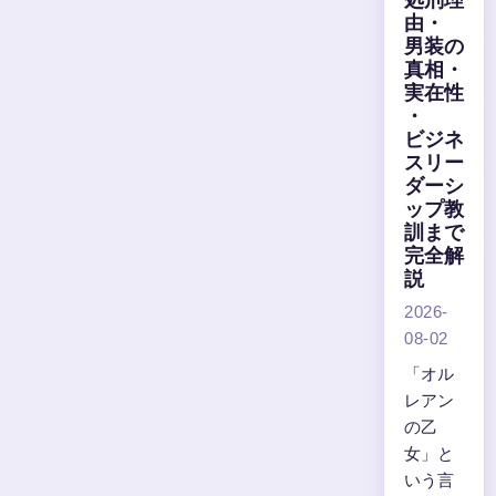
由・
男装の
真相・
実在性
・
ビジネ
スリー
ダーシ
ップ教
訓まで
完全解
説
2026-
08-02
「オル
レアン
の乙
女」と
いう言