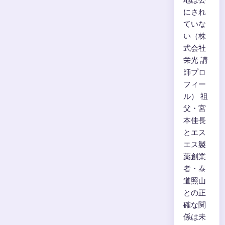
にされ
ていな
い（株
式会社
栄光 講
師プロ
フィー
ル） 祖
父・宮
本佳長
とエス
エス製
薬創業
者・泰
道照山
との正
確な関
係は未