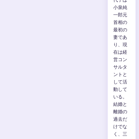
小泉純
一郎元
首相の
最初の
妻であ
り、現
在は経
営コン
サルタ
ントと
して活
動して
いる。
結婚と
離婚の
過去だ
けでな
く、三