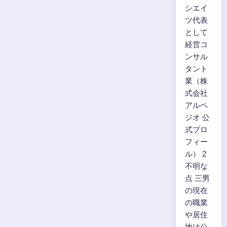
シエイ
ツ代表
として
経営コ
ンサル
タント
業（株
式会社
アルペ
ジオ 公
式プロ
フィー
ル） 2
不明な
点 三男
の現在
の職業
や居住
地は公