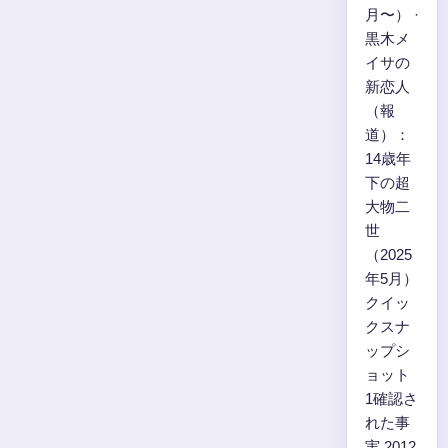
月〜） ·
黒木メ
イサの
新恋人
（報
道）：
14歳年
下の超
大物二
世
（2025
年5月）
クイッ
クスナ
ップシ
ョット
1確認さ
れた事
実 2012