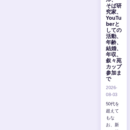
そば研
究家、
YouTu
berと
しての
活動、
年齢、
結婚、
年収、
叙々苑
カップ
参加ま
で
2026-
08-03
50代を
超えて
もな
お、新