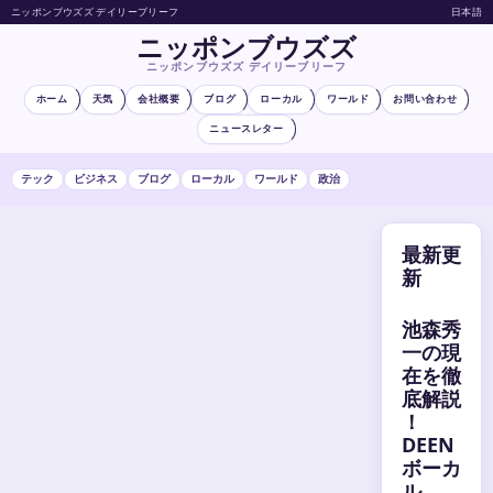
ニッポンブウズズ デイリーブリーフ
日本語
ニッポンブウズズ
ニッポンブウズズ デイリーブリーフ
ホーム
天気
会社概要
ブログ
ローカル
ワールド
お問い合わせ
ニュースレター
テック
ビジネス
ブログ
ローカル
ワールド
政治
最新更
新
池森秀
一の現
在を徹
底解説
！
DEEN
ボーカ
ル、