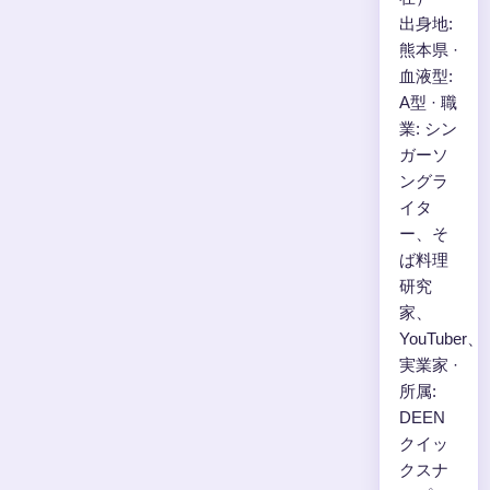
出身地:
熊本県 ·
血液型:
A型 · 職
業: シン
ガーソ
ングラ
イタ
ー、そ
ば料理
研究
家、
YouTuber、
実業家 ·
所属:
DEEN
クイッ
クスナ