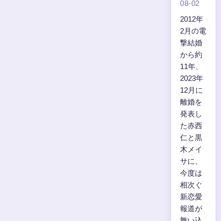
08-02
2012年
2月の電
撃結婚
から約
11年、
2023年
12月に
離婚を
発表し
た赤西
仁と黒
木メイ
サに、
今度は
相次ぐ
新恋愛
報道が
舞い込