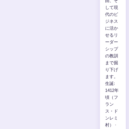
由、そ
して現
代のビ
ジネス
に活か
せるリ
ーダー
シップ
の教訓
まで掘
り下げ
ます。
生誕:
1412年
頃（フ
ラン
ス・ド
ンレミ
村） ·