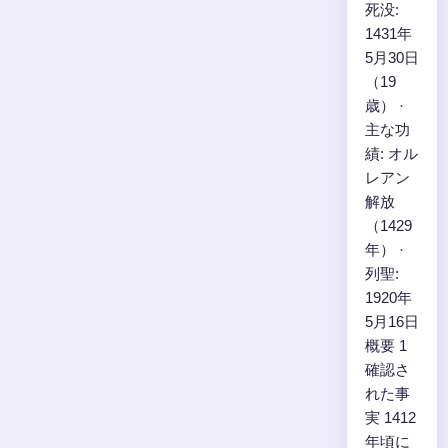
死没:
1431年
5月30日
（19
歳） ·
主な功
績: オル
レアン
解放
（1429
年） ·
列聖:
1920年
5月16日
概要 1
確認さ
れた事
実 1412
年頃に