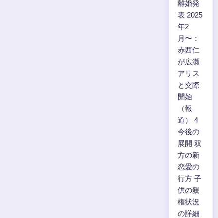
離婚発
表 2025
年2
月〜：
赤西仁
が広瀬
アリス
と交際
開始
（報
道） 4
今後の
展開 双
方の新
恋愛の
行方 子
供の親
権状況
の詳細