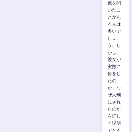
葉を聞
いたこ
とがあ
る人は
多いで
しょ
う。し
かし、
彼女が
実際に
何をし
たの
か、な
ぜ火刑
にされ
たのか
を詳し
く説明
できる