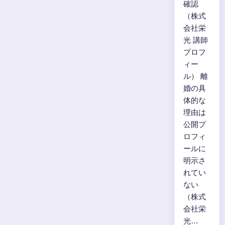
確認
（株式
会社栄
光 講師
プロフ
ィー
ル） 離
婚の具
体的な
理由は
公開プ
ロフィ
ールに
明示さ
れてい
ない
（株式
会社栄
光…