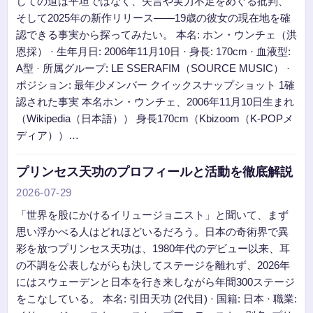
しての道は平坦ではなく、失言や実力不足をめぐる批判、
そして2025年の新作リリース——19歳の彼女の現在地を確
認できる事実から探ってみたい。 本名: ホン・ウンチェ（洪
恩採） · 生年月日: 2006年11月10日 · 身長: 170cm · 血液型:
A型 · 所属グループ: LE SSERAFIM（SOURCE MUSIC） ·
ポジション: 最年少メンバー クイックスナップショット 1確
認された事実 本名ホン・ウンチェ、2006年11月10日生まれ
（Wikipedia（日本語）） 身長170cm（Kbizoom（K-POPメ
ディア））…
プリンセス天功のプロフィールと活動を徹底解説
2026-07-29
「世界を股にかけるイリュージョニスト」と聞いて、まず
思い浮かべる人はどれほどいるだろう。日本の奇術界で異
彩を放つプリンセス天功は、1980年代のデビュー以来、耳
の不調を公表しながらも決してステージを離れず、2026年
にはスウェーデンと日本を行き来しながら年間300ステージ
をこなしている。 本名: 引田天功 (2代目) · 国籍: 日本 · 職業: