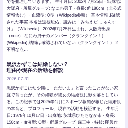
でを整理していきます。 生年月日: 2002年7月25日 · 出身地:
大阪府 · 所属グループ: なにわ男子 · 身長: 約180cm（非公式
情報含む） · 血液型: O型（Wikipedia参照） 基本情報 1確認
された事実 本名は道枝駿佑、読みは「みちえだ しゅんす
け」（Wikipedia） 2002年7月25日生まれ、大阪府出身
（note） なにわ男子のメンバー（クランクイン！）
(Wikipedia) 結婚は確認されていない（クランクイン！） 2
不明な点…
黒沢かずこは結婚しない？
理由や現在の活動を解説
2026-07-31
黒沢かずこは幼少期に「ただいま」と言ったことがない家
庭で育ったが、その経験が彼女の結婚観に影を落としてい
る。この記事では2025年4月にスポーツ報知が報じた結婚観
の本音と、プロフィール、現在の活動を検証する。 生年月
日: 1978年10月17日 · 出身地: 茨城県ひたちなか市 · 身長:
158cm · 血液型: O型 · 所属グループ: 森三中 · 特技: 即興作