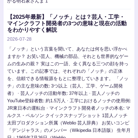
かる明石家さんま 1
【2025年最新】「ノッチ」とは？芸人・工学・
マインクラフト開発者の3つの意味と現在の活動
をわかりやすく解説
2026-07-28
「ノッチ」という言葉を聞いて、あなたは何を思い浮かべ
ますか？ お笑い芸人、機械の部品、それとも世界的なゲー
ムの生みの親？ 実はこの一語、全く異なる三つの顔を持っ
ています。この記事では、それぞれの「ノッチ」の正体
を、信頼できる情報源をもとに整理していきます。 「ノッ
チ」の主な意味の数: 3つ以上（芸人、工学、ゲーム開発
者） · 芸人ノッチの活動年数: 37年以上 · 芸人ノッチの
YouTube登録者数: 約1.5万人 · 工学におけるノッチの使用例:
JR東日本の運転台 · マインクラフト開発者ノッチの本名: マ
ルクス・ペルソン クイックスナップショット 1芸人ノッチ
太田プロダクション所属（Weblio 芸人辞典） お笑いコンビ
「デンジャラス」のメンバー（Wikipedia 日本語版） 生年月
日：1965年7月26日（Weblio…