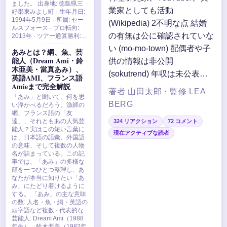
ました。 出身地: 徳島県三
業家としても活動
好郡東みよし町 · 生年月日:
1994年5月9日 · 所属: セー
(Wikipedia) 2不明な点 結婚
ルスフォース · プロ転向:
の有無は公に確認されていな
2013年 · ツアー通算勝利:…
い (mo-mo-town) 配偶者や子
あみとは？網、魚、芸
能人（Dream Ami・鈴
供の情報は非公開
木亜美・當真あみ）、
(sokutrend) 年収は未公表…
英語AMI、フランス語
Amieまで完全解説
著者 山田太郎 · 監修 LEA
「あみ」と聞いて、何を思
BERG
い浮かべるだろう。漁師の
網、フランス語の「友
達」、それともあの人気芸
324 リアクション
72 コメント
能人？実はこの短い言葉に
現在アクティブな読者
は、日本語の語彙、外国語
の意味、そして複数の人物
名が詰まっている。この記
事では、「あみ」の多様な
顔を一つひとつ整理し、あ
なたが本当に知りたい「あ
み」にたどり着けるように
する。 「あみ」の主な意味
の数: 人名・魚・網・英語の
頭字語など複数 · 代表的な
芸能人: Dream Ami（1988
年生）、鈴木亜美（1982年