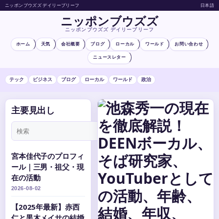
ニッポンブウズズ デイリーブリーフ
日本語
ニッポンブウズズ
ニッポンブウズズ デイリーブリーフ
ホーム
天気
会社概要
ブログ
ローカル
ワールド
お問い合わせ
ニュースレター
テック
ビジネス
ブログ
ローカル
ワールド
政治
主要見出し
表
示
宮本佳代子のプロフィ
ール｜三男・祖父・現
在の活動
2026-08-02
【2025年最新】赤西
仁と黒木メイサの結婚