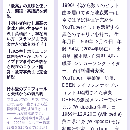
「最高」の意味と使い
1990年代から数々のヒット
方、類語・英語訳を解
曲を届けてきた池森秀一は、
説
今ではそば料理研究家や
【初心者向け】最高の
YouTuberとしても活躍する
意味と使い方を完全解
説｜英語訳・丁寧な言
異色のキャリアを持つ。 生
い方・スラングまで例
年月日: 1969年12月20日 · 年
文付きで総合ガイド！
齢: 54歳（2024年現在） · 出
【2025年】ホリエモン
は何をやらかした？ラ
身地: 熊本県 · 血液型: A型 ·
イブドア事件の全容か
職業: シンガーソングライタ
ら現在のロケット開
ー、そば料理研究家、
発・教育事業まで完全
解説
YouTuber、実業家 · 所属:
DEEN クイックスナップシ
鈴木愛のプロフィール
ョット 1確認された事実
と失格からの復活劇
DEENの創設メンバーでボー
プロゴルフの世界で、首位
と3打差の13位タイから逆
カル (Wikipedia) 生年月日：
転優勝を果たす選手がいる
――それが鈴木愛です。
1969年12月20日 (Wikipedia)
2015年の失格事件を乗り越
熊本県出身 (Wikipedia) そば
え、2025年にはツアー通算
22勝を挙げるまでに復活し
料理研究家、YouTuber、実