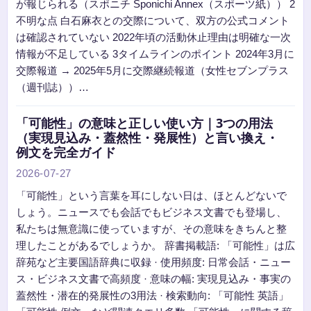
が報じられる（スポニチ Sponichi Annex（スポーツ紙）） 2
不明な点 白石麻衣との交際について、双方の公式コメント
は確認されていない 2022年頃の活動休止理由は明確な一次
情報が不足している 3タイムラインのポイント 2024年3月に
交際報道 → 2025年5月に交際継続報道（女性セブンプラス
（週刊誌））…
「可能性」の意味と正しい使い方｜3つの用法
（実現見込み・蓋然性・発展性）と言い換え・
例文を完全ガイド
2026-07-27
「可能性」という言葉を耳にしない日は、ほとんどないで
しょう。ニュースでも会話でもビジネス文書でも登場し、
私たちは無意識に使っていますが、その意味をきちんと整
理したことがあるでしょうか。 辞書掲載語: 「可能性」は広
辞苑など主要国語辞典に収録 · 使用頻度: 日常会話・ニュー
ス・ビジネス文書で高頻度 · 意味の幅: 実現見込み・事実の
蓋然性・潜在的発展性の3用法 · 検索動向: 「可能性 英語」