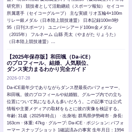
研究所） 競技者として活動継続（スポーツ報知） セイコー
所属選手（セイコーグループ） 主な実績 リオ五輪4×100m
リレー銀メダル（日本陸上競技連盟） 日本記録100m9秒
95（日刊スポーツ） ユニバーシアード100m金メダル
（2015年） フルネーム 山縣 亮太（やまがた りょうた）
（日本陸上競技連盟）…
【2025年保存版】和田颯（Da-iCE）
のプロフィール、結婚、人気順位、
ダンス実力まるわかり完全ガイド
2026-07-28
Da-iCE最年少でありながらダンス歴最長のパフォーマー、
和田颯。彼のプロフィールや結婚観、グループ内での立ち
位置について気になる人も多いだろう。この記事では公式
情報や主要メディアの取材をもとに彼の実像を検証する。
年齢: 31歳（2025年時点） · 出身地: 群馬県伊勢崎市 · 身長:
163cm · 体重: 47kg · グループ: Da-iCE · ポジション: パフォ
ーマー スナップショット 1確認済みの事実 生年月日：1994