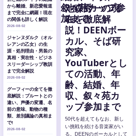
池森秀一の現
から離婚、新恋愛報道
まで完全に網羅！現在
在を徹底解
の関係も詳しく解説
説！DEENボー
2026-08-02
ジャンヌダルク（オル
カル、そば研
レアンの乙女）の生
究家、
涯・処刑理由・男装の
真相・実在性・ビジネ
YouTuberとし
スリーダーシップ教訓
ての活動、年
まで完全解説
2026-08-02
齢、結婚、年
グーフィーの全てを徹
収、叙々苑カ
底解説：プルートとの
違い、声優の変遷、名
ップ参加まで
前の意味、動物の種
類、差別議論の真相ま
50代を超えてもなお、新し
で!
い挑戦を続ける音楽家がい
2026-08-02
る。DEENのボーカルとして