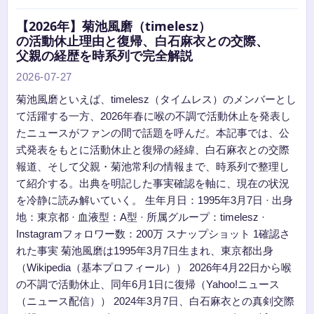
【2026年】菊池風磨（timelesz）
の活動休止理由と復帰、白石麻衣との交際、
父親の経歴を時系列で完全解説
2026-07-27
菊池風磨といえば、timelesz（タイムレス）のメンバーとし
て活躍する一方、2026年春に喉の不調で活動休止を発表し
たニュースがファンの間で話題を呼んだ。本記事では、公
式発表をもとに活動休止と復帰の経緯、白石麻衣との交際
報道、そして父親・菊池常利の情報まで、時系列で整理し
て紹介する。出典を明記した事実確認を軸に、現在の状況
を冷静に読み解いていく。 生年月日：1995年3月7日 · 出身
地：東京都 · 血液型：A型 · 所属グループ：timelesz ·
Instagramフォロワー数：200万 スナップショット 1確認さ
れた事実 菊池風磨は1995年3月7日生まれ、東京都出身
（Wikipedia（基本プロフィール）） 2026年4月22日から喉
の不調で活動休止、同年6月1日に復帰（Yahoo!ニュース
（ニュース配信）） 2024年3月7日、白石麻衣との真剣交際