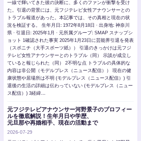
一線で輝いてきた彼の決断に、多くのファンが衝撃を受け
た。引退の背景には、元フジテレビ女性アナウンサーとの
トラブル報道があった。本記事では、その真相と現在の状
況を検証する。 生年月日: 1972年8月18日 · 出身地: 神奈川
県 · 引退日: 2025年1月 · 元所属グループ: SMAP スナップシ
ョット 1確認された事実 2025年1月23日に芸能界引退を発表
（スポニチ（大手スポーツ紙）） 引退のきっかけは元フジ
テレビ女性アナウンサーとのトラブル（同） 示談が成立し
ていると報じられた（同） 2不明な点 トラブルの具体的な
内容は非公開（モデルプレス（ニュース配信）） 現在の健
康状態や居場所は不明 (モデルプレス（ニュース配信）) 引
退後の生活の詳細は伝わっていない (モデルプレス（ニュー
ス配信）) 3経緯…
元フジテレビアナウンサー河野景子のプロフィー
ルを徹底解説！生年月日や学歴、
元旦那や再婚相手、現在の活動まで
2026-07-29