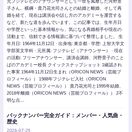
元フジテレビのアナウンサーとして一世を風靡した河野景
子さん。横綱・貴乃花光司さんとの結婚と離婚、そして再
婚を経て、現在は講演会や話し方のアカデミーを運営する
など、新たな道を歩んでいます。この記事では、生年月日
や学歴といった基本情報から、気になる再婚相手や現在の
活動まで、信頼できる情報源に基づいて整理しました。 生
年月日: 1964年11月12日 · 出身地: 東京都 · 学歴: 上智大学文
学部英文学科 · 元所属: フジテレビ（アナウンサー） · 現在
の活動: フリーアナウンサー、講演会講師、河野景子のこと
ばのアカデミー校長 クイックスナップショット 1確認され
た事実 1964年11月12日生まれ（ORICON NEWS（芸能プ
ロフィール）） 1988年フジテレビ入社（ORICON
NEWS（芸能プロフィール）） 貴乃花光司と1995年結婚、
2018年離婚（ORICON NEWS（芸能プロフィール）） 2不
明な点…
バックナンバー完全ガイド：メンバー・人気曲・
歴史
2026-07-29