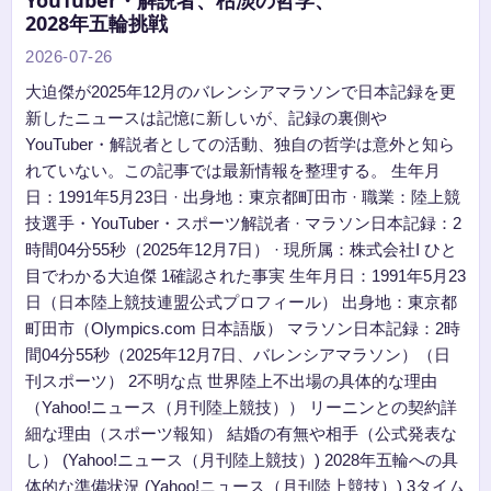
YouTuber・解説者、枯淡の哲学、
2028年五輪挑戦
2026-07-26
大迫傑が2025年12月のバレンシアマラソンで日本記録を更
新したニュースは記憶に新しいが、記録の裏側や
YouTuber・解説者としての活動、独自の哲学は意外と知ら
れていない。この記事では最新情報を整理する。 生年月
日：1991年5月23日 · 出身地：東京都町田市 · 職業：陸上競
技選手・YouTuber・スポーツ解説者 · マラソン日本記録：2
時間04分55秒（2025年12月7日） · 現所属：株式会社I ひと
目でわかる大迫傑 1確認された事実 生年月日：1991年5月23
日（日本陸上競技連盟公式プロフィール） 出身地：東京都
町田市（Olympics.com 日本語版） マラソン日本記録：2時
間04分55秒（2025年12月7日、バレンシアマラソン）（日
刊スポーツ） 2不明な点 世界陸上不出場の具体的な理由
（Yahoo!ニュース（月刊陸上競技）） リーニンとの契約詳
細な理由（スポーツ報知） 結婚の有無や相手（公式発表な
し） (Yahoo!ニュース（月刊陸上競技）) 2028年五輪への具
体的な準備状況 (Yahoo!ニュース（月刊陸上競技）) 3タイム