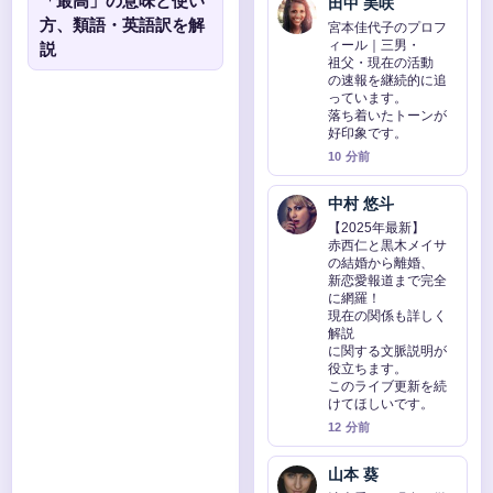
「最高」の意味と使い
田中 美咲
方、類語・英語訳を解
宮本佳代子のプロフ
ィール｜三男・
説
祖父・現在の活動
の速報を継続的に追
っています。
落ち着いたトーンが
好印象です。
10 分前
中村 悠斗
【2025年最新】
赤西仁と黒木メイサ
の結婚から離婚、
新恋愛報道まで完全
に網羅！
現在の関係も詳しく
解説
に関する文脈説明が
役立ちます。
このライブ更新を続
けてほしいです。
12 分前
山本 葵