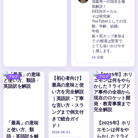
池森秀一の現在を徹
底解説！
DEENボーカル、
そば研究家、
YouTuberとしての活
動、年齢、結婚、
年収、
叙々苑カップ参加ま
で の報道は堅実で、
とても追いかけやす
く感じます。
14 分前
ブログ
【初心者向け】
ブログ
最高の意味と使
い方を完全解説
｜英語訳・丁寧
な言い方・スラ
ングまで例文付
きで総合ガイ
「最高」の意味
【2025年】ホリ
ド！
と使い方、類
エモンは何をや
2026-08-01
語・英語訳を解
らかした？ライ