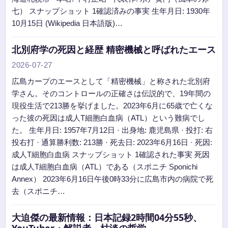
七） スナップショット 1確認済みの事実 生年月日: 1930年
10月15日 (Wikipedia 日本語版)…
北別府学の死因と経歴 精密機械と呼ばれたエース
2026-07-27
広島カープのエースとして「精密機械」と称された北別府
学さん。そのコントロールの正確さは伝説的で、19年間の
現役生活で213勝を挙げました。2023年6月に65歳で亡くな
った彼の死因は成人T細胞白血病（ATL）という難病でし
た。 生年月日: 1957年7月12日 · 出身地: 鹿児島県 · 投打: 右
投右打 · 通算勝利数: 213勝 · 死去日: 2023年6月16日 · 死因:
成人T細胞白血病 スナップショット 1確認された事実 死因
は成人T細胞白血病（ATL）である（スポニチ Sponichi
Annex） 2023年6月16日午後0時33分に広島市内の病院で死
去（スポニチ…
大迫傑の最新情報：日本記録2時間04分55秒、