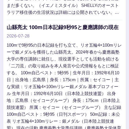
まだ多くない。（イエノミスタイル） SHELLYのオースト
ラリア移住後の生活状況は詳細には公開されていない。…
山縣亮太 100m日本記録9秒95と慶應講師の現在
2026-07-28
100mで9秒95の日本記録を打ち立て、リオ五輪4×100mリレ
ーで銀メダルを獲得した山縣亮太。2024年春から慶應義塾
大学の専任講師に就任し、現役選手としても活動を続ける
「二刀流」の取り組みを本人発言や公式情報をもとに検証
する。 100m自己ベスト：9秒95｜生年月日：1992年6月10
日｜出身地：広島県｜身長：175cm｜所属：セイコー｜主
な実績：リオ五輪4×100mリレー銀メダル 基本プロフィー
ル 生年月日：1992年6月10日（日本陸上競技連盟） 出身
地：広島県（セイコーグループ） 身長：175cm（日本陸上
競技連盟） 所属：セイコー（セイコーグループ） 主な記録
100m自己ベスト：9秒95（日刊スポーツ） 50m記録：未公
表 リオ五輪4×100mリレー：銀メダル（日本陸上競技連
盟） 現在の活動 慶應義塾大学専任講師（慶應義塾大学体育