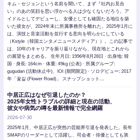
キム・セジョンという名前を聞いて、まず『社内お見合
い』のあの笑顔を思い浮かべる人は少なくないだろう。ア
イドルとしてデビューし、女優としても確固たる地位を築
いた彼女が、2024年末に所属事務所を離れた。2025年1月に
は、演技と音楽活動を並行する意向を明らかにしている
（Kstyle（韓国エンタメニュースメディア））。この記事で
は、10年のキャリアを振り返りながら、現在地とこれから
の展望をまとめる。 生年月日: 1996年8月28日 · 出身地: 韓
国 · 身長: 164cm · 体重: 49kg (公表) · 所属グループ:
gugudan (活動休止中)、IOI (期間限定) · ソロデビュー: 2017
年「꽃길 (Flower Road)」 スナップショット…
中居正広はなぜ引退したのか？
2025年女性トラブルの詳細と現在の活動、
彼女や病気の噂を最新情報で完全網羅
2026-07-30
2025年1月、中居正広が突然の芸能界引退を発表した。長年
SMAPのリーダーとして活躍し、司会者・俳優としても第