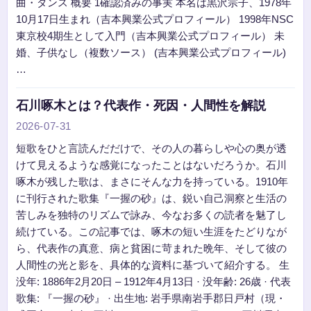
曲・ダンス 概要 1確認済みの事実 本名は黒沢宗子、1978年
10月17日生まれ（吉本興業公式プロフィール） 1998年NSC
東京校4期生として入門（吉本興業公式プロフィール） 未
婚、子供なし（複数ソース） (吉本興業公式プロフィール)
…
石川啄木とは？代表作・死因・人間性を解説
2026-07-31
短歌をひと言読んだだけで、その人の暮らしや心の奥が透
けて見えるような感覚になったことはないだろうか。石川
啄木が残した歌は、まさにそんな力を持っている。1910年
に刊行された歌集『一握の砂』は、鋭い自己洞察と生活の
苦しみを独特のリズムで詠み、今なお多くの読者を魅了し
続けている。この記事では、啄木の短い生涯をたどりなが
ら、代表作の真意、病と貧困に苛まれた晩年、そして彼の
人間性の光と影を、具体的な資料に基づいて紹介する。 生
没年: 1886年2月20日 – 1912年4月13日 · 没年齢: 26歳 · 代表
歌集: 『一握の砂』 · 出生地: 岩手県南岩手郡日戸村（現・