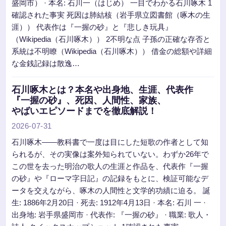
盛岡市） · 本名: 石川一（はじめ） 一目でわかる石川啄木 1
確認された事実 死因は肺結核（岩手県立図書館（啄木の生
涯）） 代表作は『一握の砂』と『悲しき玩具』
（Wikipedia（石川啄木）） 2不明な点 子孫の正確な存否と
系統は不明瞭（Wikipedia（石川啄木）） 借金の総額や詳細
な金銭記録は散逸…
石川啄木とは？本名や出身地、生涯、代表作
『一握の砂』、死因、人間性、家族、
やばいエピソードまでを徹底解説！
2026-07-31
石川啄木――教科書で一度は目にした短歌の作者として知
られるが、その実像は案外知られていない。わずか26年で
この世を去った明治の歌人の生涯と作品を、代表作『一握
の砂』や『ローマ字日記』の記録をもとに、検証可能なデ
ータを交えながら、啄木の人間性と文学的功績に迫る。 誕
生: 1886年2月20日 · 死去: 1912年4月13日 · 本名: 石川 一 ·
出身地: 岩手県盛岡市 · 代表作: 『一握の砂』 · 職業: 歌人・