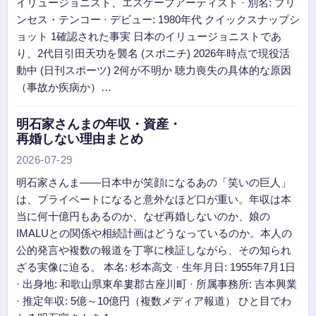
イリュージョニスト、エスケープアーティスト · 別名: プリ
ンセス・テンコー · デビュー: 1980年代 クイックスナップシ
ョット 1確認された事実 日本のイリュージョニストであ
り、2代目引田天功を襲名 (スポニチ) 2026年時点で現役活
動中 (日刊スポーツ) 2何が不明か 聴力喪失の具体的な原因
（事故か疾病か）…
明石家さんまの年収・資産・
再婚しない理由まとめ
2026-07-29
明石家さんま――日本中が笑顔になるあの「笑いの巨人」
は、プライベートになると意外なほど口が重い。年収は本
当に何十億円もあるのか、なぜ再婚しないのか、娘の
IMALUとの関係や相続計画はどうなっているのか。本人の
公的発言や複数の報道を丁寧に検証しながら、その知られ
ざる実像に迫る。 本名: 杉本高文 · 生年月日: 1955年7月1日
· 出身地: 和歌山県東牟婁郡古座川町 · 所属事務所: 吉本興業
· 推定年収: 5億～10億円（複数メディア報道） ひと目でわ