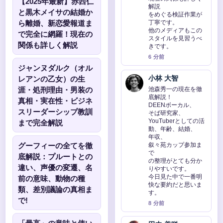
【2025年最新】赤西仁
解説
と黒木メイサの結婚か
をめぐる検証作業が
ら離婚、新恋愛報道ま
丁寧です。
他のメディアもこの
で完全に網羅！現在の
スタイルを見習うべ
関係も詳しく解説
きです。
6 分前
ジャンヌダルク（オル
小林 大智
レアンの乙女）の生
涯・処刑理由・男装の
池森秀一の現在を徹
底解説！
真相・実在性・ビジネ
DEENボーカル、
スリーダーシップ教訓
そば研究家、
YouTuberとしての活
まで完全解説
動、年齢、結婚、
年収、
グーフィーの全てを徹
叙々苑カップ参加ま
で
底解説：プルートとの
の整理がとても分か
違い、声優の変遷、名
りやすいです。
今日見た中で一番明
前の意味、動物の種
快な要約だと思いま
類、差別議論の真相ま
す。
で!
8 分前