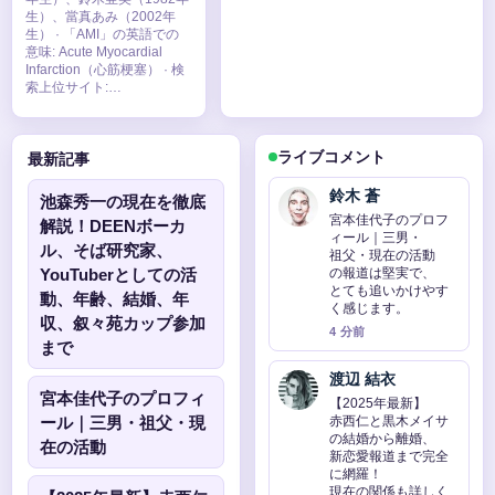
生）、當真あみ（2002年
生） · 「AMI」の英語での
意味: Acute Myocardial
Infarction（心筋梗塞） · 検
索上位サイト:…
ライブコメント
最新記事
鈴木 蒼
池森秀一の現在を徹底
宮本佳代子のプロフ
解説！DEENボーカ
ィール｜三男・
ル、そば研究家、
祖父・現在の活動
YouTuberとしての活
の報道は堅実で、
とても追いかけやす
動、年齢、結婚、年
く感じます。
収、叙々苑カップ参加
4 分前
まで
渡辺 結衣
宮本佳代子のプロフィ
【2025年最新】
ール｜三男・祖父・現
赤西仁と黒木メイサ
の結婚から離婚、
在の活動
新恋愛報道まで完全
に網羅！
現在の関係も詳しく