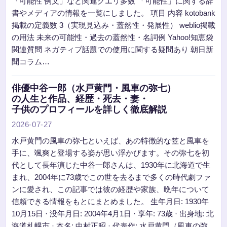
「可能性 例文」など関連クエリ多数 「可能性」に関する辞
書やメディアの情報を一覧にしました。 項目 内容 kotobank
掲載の定義数 3（実現見込み・蓋然性・発展性） weblio掲載
の用法 未来の可能性・過去の蓋然性・名詞例 Yahoo!知恵袋
関連質問 ネガティブ話題での使用に関する疑問あり 朝日新
聞コラム…
俳優中谷一郎（水戸黄門・風車の弥七）
の人生と作品、経歴・死去・妻・
子供のプロフィールを詳しく徹底解説
2026-07-27
水戸黄門の風車の弥七といえば、あの特徴的な笠と風車を
手に、颯爽と登場する姿が思い浮かびます。その弥七を初
代として長年演じた中谷一郎さんは、1930年に北海道で生
まれ、2004年に73歳でこの世を去るまで多くの時代劇ファ
ンに愛され、この記事では彼の経歴や家族、晩年について
信頼できる情報をもとにまとめました。 生年月日: 1930年
10月15日 · 没年月日: 2004年4月1日 · 享年: 73歳 · 出身地: 北
海道札幌市 · 本名: 中村正昭 · 代表作: 水戸黄門（風車の弥