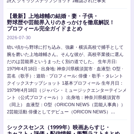
詩人 クイックスナップショット 1確認された事実
【最新】上地雄輔の結婚・妻・子供・
野球歴や芸能界入りのきっかけを徹底解説！
プロフィール完全ガイドまとめ
2026-07-30
幼い頃から野球に打ち込み、強豪・横浜高校で捕手として
腕を磨いた上地雄輔さん。そんな彼が、高校卒業後に選ん
だのは芸能界というまったく別の道でした。 生年月日:
1979年4月18日 · 出身地: 神奈川県横須賀市 · 血液型: O型 ·
芸名（歌手）: 遊助 · プロフィール: 俳優・歌手・タレント
クイックスナップショット 1基本プロフィール 生年月日：
1979年4月18日（ジャパン・ミュージックエンターテインメ
ント（公式プロフィール）） 出身地：神奈川県横須賀市
（同上） 血液型：O型（ORICON NEWS（芸能人事典））
2芸能活動 俳優としてデビュー（ORICON NEWS）…
シックスセンス（1999年）映画あらすじ・
キャスト・評価・配信情報・衝撃ラストまとめ