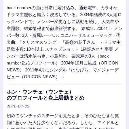
back numberの曲は日常に溶け込み、通勤電車、カラオケ、
ドラマ主題歌と幅広く浸透している。2004年結成の3人組ロ
ックバンドで、メンバー変更なしに活動を続け、人気曲や
主題歌、結婚情報まで徹底解説する。 結成年: 2004年 · メン
バー数: 3人 · 所属レーベル: ユニバーサルミュージック · 代
表曲: 「クリスマスソング」「高嶺の花子さん」 · ドラマ主
題歌本数: 10本以上 スナップショット 1確認された事実 メ
ンバーは清水依与吏、小島和也、栗原寿の3人（back
number公式プロフィール） 2004年10月に結成（ORICON
NEWS） 2011年4月にシングル「はなびら」でメジャーデ
ビュー（ORICON NEWS）…
ホン・ウンチェ（ウンチェ）
のプロフィールと炎上騒動まとめ
2026-07-29
初めてウンチェのステージを見たとき、そのひたむきな笑
顔に惹かれた人は少なくないだろう。しかし、アイドルと