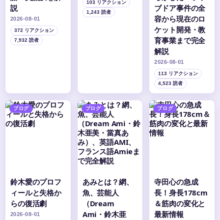
103 リアクション
説
ブドア事件の全
1,243 読者
容から現在のロ
2026-08-01
ケット開発・教
372 リアクション
育事業まで完全
7,932 読者
解説
2026-08-01
113 リアクション
4,523 読者
ブログ
ブログ
ブログ
鈴木愛のプロフ
あみとは？網、
寺田心の急成
ィールと失格か
魚、芸能人
長！身長178cm
らの復活劇
（Dream
＆筋肉の変化と
Ami・鈴木亜
最新情報
2026-08-01