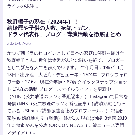
ラインの兆候…
秋野暢子の現在（2024年）！
結婚歴や子供の人数、病気・ガン、
ドラマ代表作、ブログ・講演活動を徹底まとめ
2026-07-26
かつて朝ドラのヒロインとして日本の家庭に笑顔を届けた
秋野暢子さん。近年は食道がんとの闘いを経て、ブロガー
として新たな人生を歩んでいます。 生年月日：1957年1月
18日 · 出身地：大阪府 · デビュー年：1974年 · ブログフォロ
ワー数：37.6k · 現在の年齢：67歳 クイックスナップショッ
ト 1現在の活動 ブログ「スマイルライフ」を更新中
（NHK（公共放送のラジオ番組記事）） Instagramで日常を
発信 (NHK（公共放送のラジオ番組記事）) 講演活動も行っ
ている（Sbrain（講師派遣会社のプロフィール）） 2結婚・
家族 結婚経験あり（離婚） 娘が1人 現在は独身 3健康 2019
年に食道がんを公表 (ORICON NEWS（芸能ニュース専門
メディア）)…