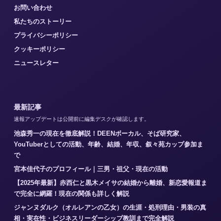
お問い合わせ
私たちのストーリー
プライバシーポリシー
クッキーポリシー
ニュースレター
最新記事
速報アップデートは公開前に編集デスクが確認します。
池森秀一の現在を徹底解説！DEENボーカル、そば研究家、
YouTuberとしての活動、年齢、結婚、年収、叙々苑カップ参加ま
で
宮本佳代子のプロフィール｜三男・祖父・現在の活動
【2025年最新】赤西仁と黒木メイサの結婚から離婚、新恋愛報道ま
で完全に網羅！現在の関係も詳しく解説
ジャンヌダルク（オルレアンの乙女）の生涯・処刑理由・男装の真
相・実在性・ビジネスリーダーシップ教訓まで完全解説