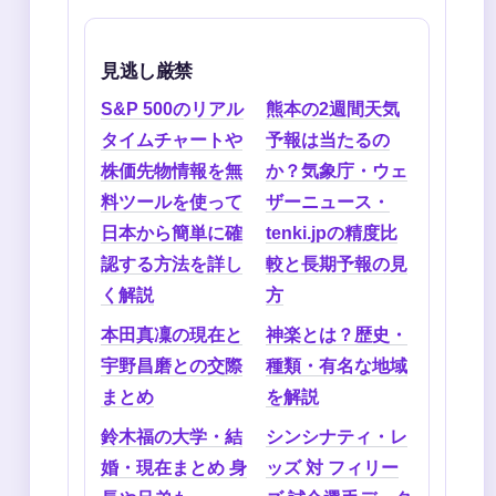
見逃し厳禁
S&P 500のリアル
熊本の2週間天気
タイムチャートや
予報は当たるの
株価先物情報を無
か？気象庁・ウェ
料ツールを使って
ザーニュース・
日本から簡単に確
tenki.jpの精度比
認する方法を詳し
較と長期予報の見
く解説
方
本田真凜の現在と
神楽とは？歴史・
宇野昌磨との交際
種類・有名な地域
まとめ
を解説
鈴木福の大学・結
シンシナティ・レ
婚・現在まとめ 身
ッズ 対 フィリー