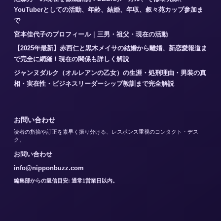
YouTuberとしての活動、年齢、結婚、年収、叙々苑カップ参加ま
で
宮本佳代子のプロフィール｜三男・祖父・現在の活動
【2025年最新】赤西仁と黒木メイサの結婚から離婚、新恋愛報道ま
で完全に網羅！現在の関係も詳しく解説
ジャンヌダルク（オルレアンの乙女）の生涯・処刑理由・男装の真
相・実在性・ビジネスリーダーシップ教訓まで完全解説
お問い合わせ
読者の指摘や訂正を素早く振り分ける、レスポンス重視のコンタクト・デス
ク。
お問い合わせ
info@nipponbuzz.com
編集部からの返信目安: 通常1営業日以内。