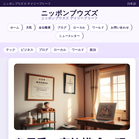
ニッポンブウズズ デイリーブリーフ
日本語
ニッポンブウズズ
ニッポンブウズズ デイリーブリーフ
ホーム
天気
会社概要
ブログ
ローカル
ワールド
お問い合わせ
ニュースレター
テック
ビジネス
ブログ
ローカル
ワールド
政治