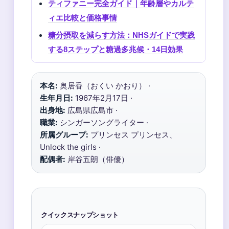
ティファニー完全ガイド｜年齢層やカルテ
ィエ比較と価格事情
糖分摂取を減らす方法：NHSガイドで実践
する8ステップと糖過多兆候・14日効果
本名:
奥居香（おくい かおり） ·
生年月日:
1967年2月17日 ·
出身地:
広島県広島市 ·
職業:
シンガーソングライター ·
所属グループ:
プリンセス プリンセス、
Unlock the girls ·
配偶者:
岸谷五朗（俳優）
クイックスナップショット