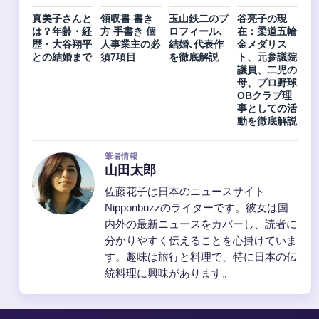
真美子さんと
領収書 書き
玉山鉄二のプ
谷亮子の現
は？年齢・経
方 手書き 個
ロフィール､
在：柔道五輪
歴・大谷翔平
人事業主の必
結婚､代表作
金メダリス
との結婚まで
須7項目
を徹底解説
ト、元参議院
議員、二児の
母、プロ野球
OBクラブ理
事としての活
動を徹底解説
筆者情報
山田太郎
佐藤花子は日本のニュースサイト
Nipponbuzzのライターです。彼女は国
内外の最新ニュースをカバーし、読者に
分かりやすく伝えることを心掛けていま
す。趣味は旅行と料理で、特に日本の伝
統料理に興味があります。