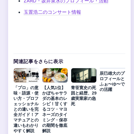
ZARD・坂井泉水のプロフィール・活動
玉置浩二のコンサート情報
関連記事をさらに表示
辰巳雄大のプ
ロフィールと
ふぉ〜ゆ〜で
「プロ」の意
【人気1位】
青笹寛史の死
の活躍
味・語源・使
かぼちゃサラ
因と経歴、29
い方・プロフ
ダの基本のレ
歳実業家の急
ェッショナル
シピ！甘くす
死
との違いを完
るコツ・マヨ
全ガイド！ア
ネーズのタイ
マチュアとの
ミング・保存
違いもわかり
の期間を徹底
やすく解説
解説