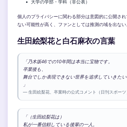
大学の学部・学科（非公表）
個人のプライバシーに関わる部分は意図的に公開され
ない可能性が高く、ファンとしては推測の域を出ない
生田絵梨花と白石麻衣の言葉
「乃木坂46での10年間は本当に宝物です。
卒業後も、
舞台でしか表現できない世界を追求していきたい
」
— 生田絵梨花、卒業時の公式コメント（日刊スポーツ
「（生田絵梨花は）
私が一番信頼している後輩の一人。