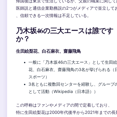
帰国後は東京で生活しているが、父親の職業に関して
医師説と通信企業勤務説の2つがメディアで並立して
、信頼できる一次情報は不足している。
乃木坂46の三大エースは誰です
か？
生田絵梨花、白石麻衣、齋藤飛鳥
一般に「乃木坂46の三大エース」として生田
花、白石麻衣、齋藤飛鳥の3名が挙げられる（
スポーツ）
3名ともに複数回センターを経験し、グループ
として活動（Wikipedia（日本語））
この呼称はファンやメディアの間で定着しており、
特に生田絵梨花は2000年代後半から2021年までの長