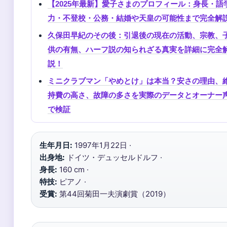
【2025年最新】愛子さまのプロフィール：身長・語
力・不登校・公務・結婚や天皇の可能性まで完全解
久保田早紀のその後：引退後の現在の活動、宗教、
供の有無、ハーフ説の知られざる真実を詳細に完全
説！
ミニクラブマン「やめとけ」は本当？安さの理由、
持費の高さ、故障の多さを実際のデータとオーナー
で検証
生年月日:
1997年1月22日 ·
出身地:
ドイツ・デュッセルドルフ ·
身長:
160 cm ·
特技:
ピアノ ·
受賞:
第44回菊田一夫演劇賞（2019）