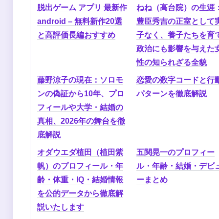
脱出ゲーム アプリ 最新作
ねね（高台院）の生涯
android – 無料新作20選
豊臣秀吉の正室として
と高評価長編おすすめ
子なく、養子たちを育
政治にも影響を与えた
性の知られざる全貌
藤野涼子の現在：ソロモ
恋愛の数字コードと行
ンの偽証から10年、プロ
パターンを徹底解説
フィールや大学・結婚の
真相、2026年の舞台を徹
底解説
オダウエダ植田（植田紫
五関晃一のプロフィー
帆）のプロフィール・年
ル・年齢・結婚・デビ
齢・体重・IQ・結婚情報
ーまとめ
を公的データから徹底解
説いたします