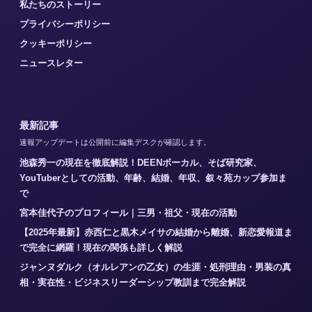
私たちのストーリー
プライバシーポリシー
クッキーポリシー
ニュースレター
最新記事
速報アップデートは公開前に編集デスクが確認します。
池森秀一の現在を徹底解説！DEENボーカル、そば研究家、
YouTuberとしての活動、年齢、結婚、年収、叙々苑カップ参加ま
で
宮本佳代子のプロフィール｜三男・祖父・現在の活動
【2025年最新】赤西仁と黒木メイサの結婚から離婚、新恋愛報道ま
で完全に網羅！現在の関係も詳しく解説
ジャンヌダルク（オルレアンの乙女）の生涯・処刑理由・男装の真
相・実在性・ビジネスリーダーシップ教訓まで完全解説