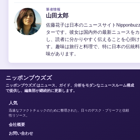
筆者情報
山田太郎
佐藤花子は日本のニュースサイトNipponbuz
ターです。彼女は国内外の最新ニュースをカ
し、読者に分かりやすく伝えることを心掛け
す。趣味は旅行と料理で、特に日本の伝統料
味があります。
ニッポンブウズズ
ニッポンブウズズ はニュース、ガイド、分析をモダンなニュースルーム構成
で提供し、編集部が継続的に更新します。
人気
迅速なファクトチェックのために整理された、日々のデスク・ブリーフと信頼
性リソース。
会社概要
お問い合わせ