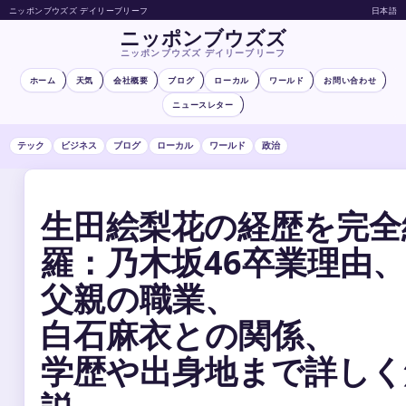
ニッポンブウズズ デイリーブリーフ
日本語
ニッポンブウズズ
ニッポンブウズズ デイリーブリーフ
ホーム
天気
会社概要
ブログ
ローカル
ワールド
お問い合わせ
ニュースレター
テック
ビジネス
ブログ
ローカル
ワールド
政治
生田絵梨花の経歴を完全
羅：乃木坂46卒業理由、
父親の職業、
白石麻衣との関係、
学歴や出身地まで詳しく