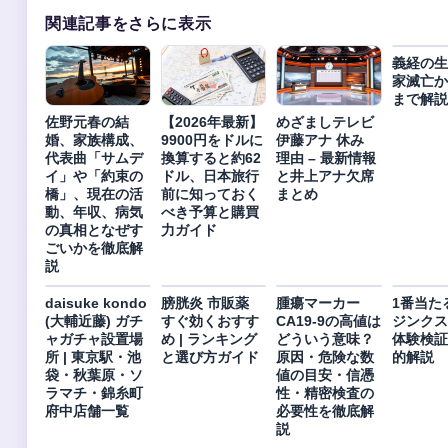
関連記事をさらに表示
義経の生
家滅亡か
まで解説
佐野元春の結
【2026年最新】
めざましテレビ
婚、家族構成、
9900円をドルに
伊藤アナ 休み
代表曲「サムデ
換算すると約62
理由 – 最新情報
イ」や「約束の
ドル、日本旅行
と井上アナ欠席
橋」、現在の活
前に知っておく
まとめ
動、年収、病気
べき予算と購買
の真相となぜす
力ガイド
ごいかを徹底解
説
daisuke kondo
膀胱炎 市販薬
腫瘍マーカー
1番当た
(大輔近藤) ガチ
すぐ効くおすす
CA19-9の高値は
ジンクス 
ャガチャ設置場
め | ランキング
どういう意味？
体験検証
所 | 東京駅・池
と選び方ガイド
原因・危険な数
的解説
袋・秋葉原・ソ
値の目安・信憑
ラマチ・錦糸町
性・精密検査の
府中店舗一覧
必要性を徹底解
説