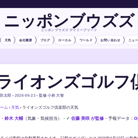
ニッポンブウズズ
ニッポンブウズズ デイリーブリーフ
天気
会社概要
ブログ
ローカル
ワールド
お問い合わせ
ニュ
ライオンズゴルフ
田太郎 • 2026-06-23 • 監修 小林 大智
ーム
›
天気
›
ライオンズゴルフ倶楽部の天気
文・
鈴木 大輔
（気象・気候担当）
・
佐藤 美咲 が監修
・
予報データ：
O
ライブ予報は自動更新されます。記載のガイダンスは 2026年6月23日 に