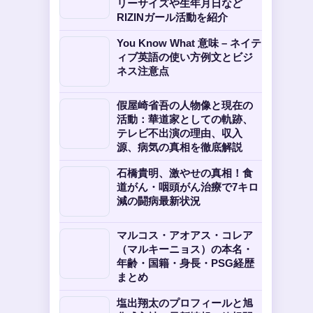
リーサイズや生年月日など
RIZINガール活動を紹介
You Know What 意味 – ネイテ
ィブ英語の使い方例文とビジ
ネス注意点
假屋崎省吾の人物像と現在の
活動：華道家としての軌跡、
テレビ不出演の理由、収入
源、病気の真相を徹底解説
石橋貴明、激やせの真相！食
道がん・咽頭がん治療で7キロ
減の闘病最新状況
マルコス・アオアス・コレア
（マルキーニョス）の本名・
年齢・国籍・身長・PSG経歴
まとめ
塩出翔太のプロフィールと旭