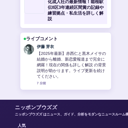
化成入社の最新情報！箱根駅
伝8区3年連続区間賞の記録や
練習拠点・私生活を詳しく解
説
ライブコメント
鈴木 蒼
池森秀一の現在を徹底解説！DEENボー
カル、そば研究家、YouTuberとしての
活動、年齢、結婚、年収、叙々苑カッ
プ参加まで の報道は丁寧で、流れを追
いやすいです。
9 分前
ニッポンブウズズ
ニッポンブウズズ はニュース、ガイド、分析をモダンなニュースルーム
人気