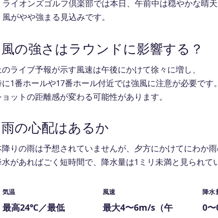
ライオンズゴルフ倶楽部では本日、午前中は穏やかな晴天
風がやや強まる見込みです。
風の強さはラウンドに影響する？
上のライブ予報が示す風速は午後にかけて徐々に増し、
特に1番ホールや17番ホール付近では強風に注意が必要です
ショットの距離感が変わる可能性があります。
雨の心配はあるか
本降りの雨は予想されていませんが、夕方にかけてにわか雨
降水があればごく短時間で、降水量は1ミリ未満と見られて
気温
風速
降水
最高24℃／最低
最大4〜6m/s（午
0〜