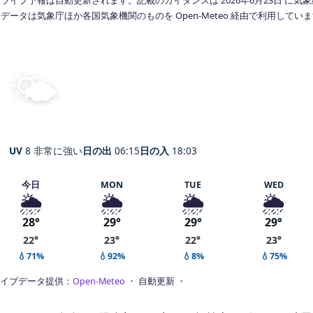
データは気象庁ほか各国気象機関のものを Open-Meteo 経由で利用してい
🌤️
晴れ
27°
C
Raioi
体感 29° ・ 風 4 m/s ・ 湿度 65%
UV
8 非常に強い
日の出
06:15
日の入
18:03
今日
MON
TUE
WED
🌦️
🌦️
🌦️
🌦️
28°
29°
29°
29°
22°
23°
22°
23°
💧71%
💧92%
💧8%
💧75%
イブデータ提供：
Open-Meteo
・ 自動更新 ・