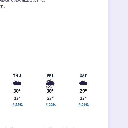
ます。
THU
FRI
SAT
☁️
🌦️
☁️
30°
30°
29°
23°
23°
23°
💧33%
💧22%
💧21%