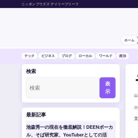
ニッポンブウズズ デイリーブリーフ
ホーム
テック
ビジネス
ブログ
ローカル
ワールド
政治
検索
表
示
山
ホ
最新記事
池森秀一の現在を徹底解説！DEENボーカ
ル、そば研究家、YouTuberとしての活