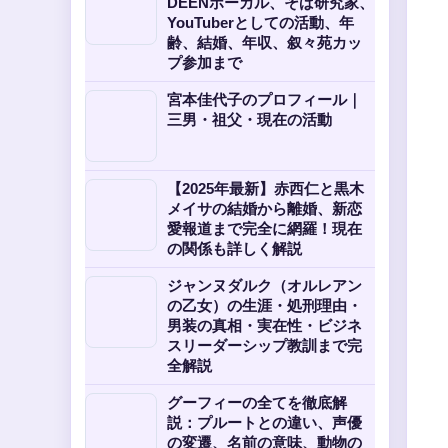
DEENボーカル、そば研究家、
YouTuberとしての活動、年
齢、結婚、年収、叙々苑カッ
プ参加まで
宮本佳代子のプロフィール｜
三男・祖父・現在の活動
【2025年最新】赤西仁と黒木
メイサの結婚から離婚、新恋
愛報道まで完全に網羅！現在
の関係も詳しく解説
ジャンヌダルク（オルレアン
の乙女）の生涯・処刑理由・
男装の真相・実在性・ビジネ
スリーダーシップ教訓まで完
全解説
グーフィーの全てを徹底解
説：プルートとの違い、声優
の変遷、名前の意味、動物の