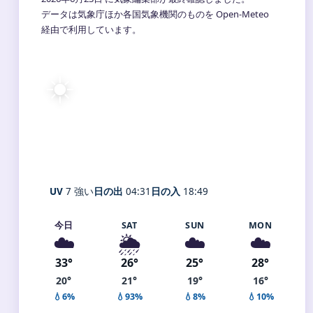
データは気象庁ほか各国気象機関のものを Open-Meteo
経由で利用しています。
☀️
33°
C
快晴
Sapporo
体感 37° ・ 風 2 m/s ・ 湿度 53%
UV
7 強い
日の出
04:31
日の入
18:49
今日
SAT
SUN
MON
☁️
🌦️
☁️
☁️
33°
26°
25°
28°
20°
21°
19°
16°
💧6%
💧93%
💧8%
💧10%