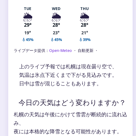
TUE
WED
THU
🌦️
🌦️
🌦️
29°
28°
28°
19°
23°
21°
💧45%
💧45%
💧39%
ライブデータ提供：
Open-Meteo
・ 自動更新 ・
上のライブ予報では札幌は現在曇り空で、
気温は氷点下近くまで下がる見込みです。
日中は雪が混じることもあります。
今日の天気はどう変わりますか？
札幌の天気は午後にかけて雪雲が断続的に流れ込
み、
夜には本格的な降雪となる可能性があります。