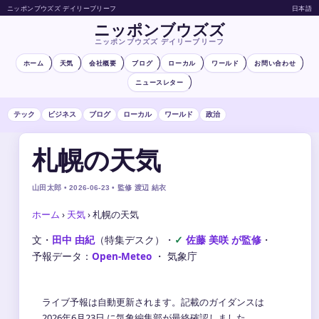
ニッポンブウズズ デイリーブリーフ
日本語
ニッポンブウズズ
ニッポンブウズズ デイリーブリーフ
ホーム
天気
会社概要
ブログ
ローカル
ワールド
お問い合わせ
ニュースレター
テック
ビジネス
ブログ
ローカル
ワールド
政治
札幌の天気
山田太郎 • 2026-06-23 • 監修 渡辺 結衣
ホーム
›
天気
›
札幌の天気
文・
田中 由紀
（特集デスク）
・
佐藤 美咲 が監修
・
予報データ：
Open-Meteo
・ 気象庁
ライブ予報は自動更新されます。記載のガイダンスは
2026年6月23日 に気象編集部が最終確認しました。