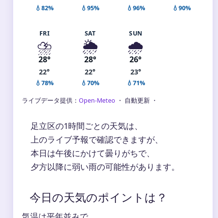
💧82%
💧95%
💧96%
💧90%
FRI
SAT
SUN
⛈️
🌦️
🌧️
28°
28°
26°
22°
22°
23°
💧78%
💧70%
💧71%
ライブデータ提供：
Open-Meteo
・ 自動更新 ・
足立区の1時間ごとの天気は、
上のライブ予報で確認できますが、
本日は午後にかけて曇りがちで、
夕方以降に弱い雨の可能性があります。
今日の天気のポイントは？
気温は平年並みで、