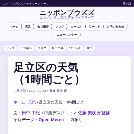
ニッポンブウズズ デイリーブリーフ
日本語
ニッポンブウズズ
ニッポンブウズズ デイリーブリーフ
ホーム
天気
会社概要
ブログ
ローカル
ワールド
お問い合わせ
ニュースレター
テック
ビジネス
ブログ
ローカル
ワールド
政治
足立区の天気
（1時間ごと）
山田太郎 • 2026-06-23 • 監修 高橋 蓮
ホーム
›
天気
›
足立区の天気（1時間ごと）
文・
田中 由紀
（特集デスク）
・
佐藤 美咲 が監修
・
予報データ：
Open-Meteo
・ 気象庁