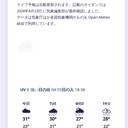
ライブ予報は自動更新されます。記載のガイダンスは
2026年6月23日 に気象編集部が最終確認しました。
データは気象庁ほか各国気象機関のものを Open-Meteo
経由で利用しています。
⛅
24°
C
晴れ時々曇り
Adachi City
体感 29° ・ 風 1 m/s ・ 湿度 92%
UV
6 強い
日の出
04:55
日の入
18:36
今日
TUE
WED
THU
☁️
🌧️
🌦️
⛈️
31°
30°
27°
28°
23°
21°
21°
22°