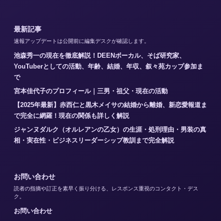
最新記事
速報アップデートは公開前に編集デスクが確認します。
池森秀一の現在を徹底解説！DEENボーカル、そば研究家、
YouTuberとしての活動、年齢、結婚、年収、叙々苑カップ参加ま
で
宮本佳代子のプロフィール｜三男・祖父・現在の活動
【2025年最新】赤西仁と黒木メイサの結婚から離婚、新恋愛報道ま
で完全に網羅！現在の関係も詳しく解説
ジャンヌダルク（オルレアンの乙女）の生涯・処刑理由・男装の真
相・実在性・ビジネスリーダーシップ教訓まで完全解説
お問い合わせ
読者の指摘や訂正を素早く振り分ける、レスポンス重視のコンタクト・デス
ク。
お問い合わせ