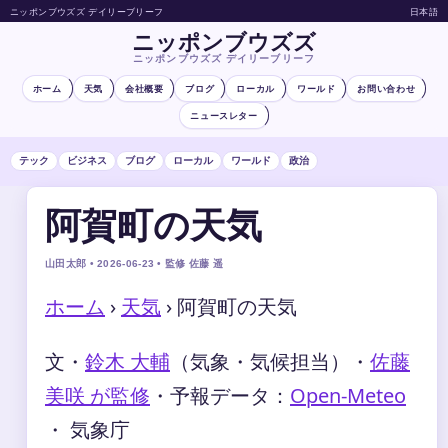
ニッポンブウズズ デイリーブリーフ
日本語
ニッポンブウズズ
ニッポンブウズズ デイリーブリーフ
ホーム
天気
会社概要
ブログ
ローカル
ワールド
お問い合わせ
ニュースレター
テック
ビジネス
ブログ
ローカル
ワールド
政治
阿賀町の天気
山田太郎 • 2026-06-23 • 監修 佐藤 遥
ホーム
›
天気
›
阿賀町の天気
文・
鈴木 大輔
（気象・気候担当）
・
佐藤
美咲 が監修
・
予報データ：
Open-Meteo
・ 気象庁