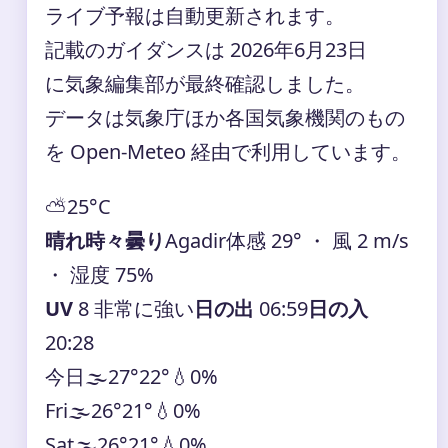
ライブ予報は自動更新されます。
記載のガイダンスは 2026年6月23日
に気象編集部が最終確認しました。
データは気象庁ほか各国気象機関のもの
を Open-Meteo 経由で利用しています。
⛅
25°
C
晴れ時々曇り
Agadir
体感 29° ・ 風 2 m/s
・ 湿度 75%
UV
8 非常に強い
日の出
06:59
日の入
20:28
今日
🌫️
27°
22°
💧0%
Fri
🌫️
26°
21°
💧0%
Sat
🌫️
26°
21°
💧0%