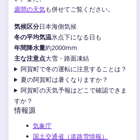
週間の天気
も併せてご覧ください。
気候区分
日本海側気候
冬の平均気温
氷点下になる日も
年間降水量
約2000mm
主な注意点
大雪・路面凍結
阿賀町で冬の運転に注意することは？
夏の阿賀町は暑くなりますか？
阿賀町の天気予報はどこで確認できま
すか？
情報源
気象庁
国土交通省（道路雪情報）