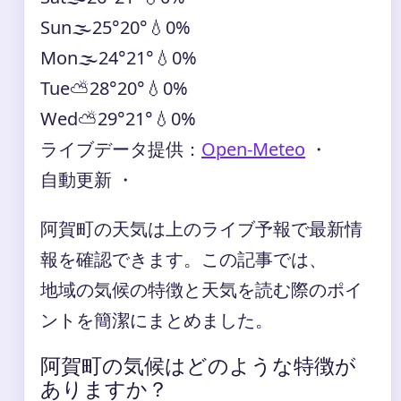
Sun
🌫️
25°
20°
💧0%
Mon
🌫️
24°
21°
💧0%
Tue
⛅
28°
20°
💧0%
Wed
⛅
29°
21°
💧0%
ライブデータ提供：
Open-Meteo
・
自動更新 ・
阿賀町の天気は上のライブ予報で最新情
報を確認できます。この記事では、
地域の気候の特徴と天気を読む際のポイ
ントを簡潔にまとめました。
阿賀町の気候はどのような特徴が
ありますか？