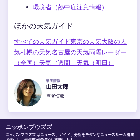
環境省（熱中症注意情報）
ほかの天気ガイド
すべての天気ガイド
東京の天気
大阪の天
気
札幌の天気
名古屋の天気
雨雲レーダー
（全国）
天気（週間）
天気（明日）
筆者情報
山田太郎
筆者情報
ニッポンブウズズ
ニッポンブウズズ はニュース、ガイド、分析をモダンなニュースルーム構成