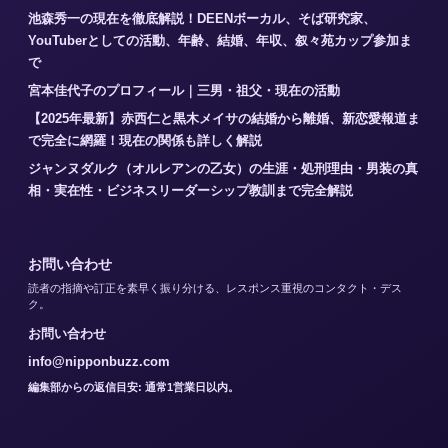
池森秀一の現在を徹底解説！DEENボーカル、そば研究家、
YouTuberとしての活動、年齢、結婚、年収、叙々苑カップ参加ま
で
宮本佳代子のプロフィール｜三男・祖父・現在の活動
【2025年最新】赤西仁と黒木メイサの結婚から離婚、新恋愛報道ま
で完全に網羅！現在の関係も詳しく解説
ジャンヌダルク（オルレアンの乙女）の生涯・処刑理由・男装の真
相・実在性・ビジネスリーダーシップ教訓まで完全解説
お問い合わせ
読者の指摘や訂正を素早く振り分ける、レスポンス重視のコンタクト・デス
ク。
お問い合わせ
info@nipponbuzz.com
編集部からの返信目安: 通常1営業日以内。