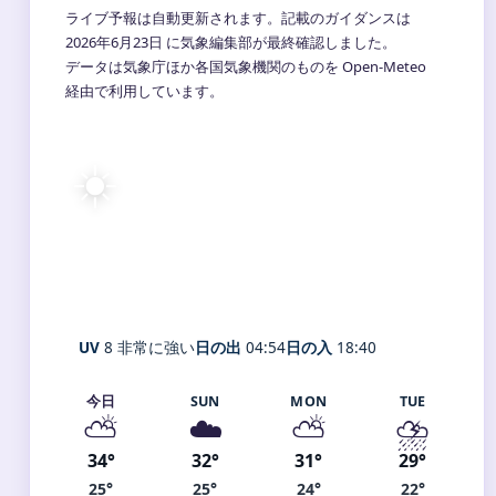
ライブ予報は自動更新されます。記載のガイダンスは
2026年6月23日 に気象編集部が最終確認しました。
データは気象庁ほか各国気象機関のものを Open-Meteo
経由で利用しています。
☀️
28°
C
快晴
Fujimi
体感 32° ・ 風 2 m/s ・ 湿度 76%
UV
8 非常に強い
日の出
04:54
日の入
18:40
今日
SUN
MON
TUE
⛅
☁️
⛅
⛈️
34°
32°
31°
29°
25°
25°
24°
22°