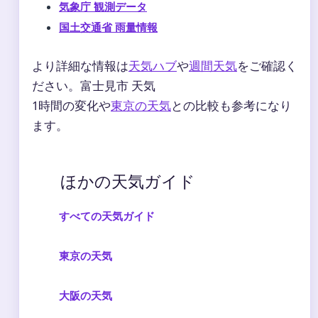
気象庁 観測データ
国土交通省 雨量情報
より詳細な情報は
天気ハブ
や
週間天気
をご確認く
ださい。富士見市 天気
1時間の変化や
東京の天気
との比較も参考になり
ます。
ほかの天気ガイド
すべての天気ガイド
東京の天気
大阪の天気