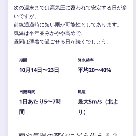
次の週末までは高気圧に覆われて安定する日が多
いですが、
前線通過時に短い雨が可能性としてあります。
気温は平年並みかやや高めで、
昼間は薄着で過ごせる日が続くでしょう。
期間
降水確率
10月14日〜23日
平均20〜40%
日照時間
風速
1日あたり5〜7時
最大5m/s（北よ
間
り）
雨や気温の変化にどう備える？