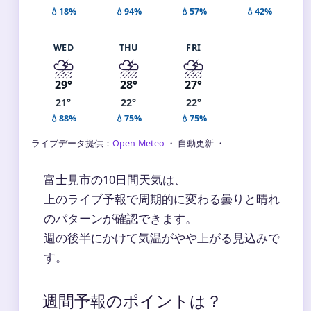
💧18%
💧94%
💧57%
💧42%
WED
THU
FRI
⛈️
⛈️
⛈️
29°
28°
27°
21°
22°
22°
💧88%
💧75%
💧75%
ライブデータ提供：
Open-Meteo
・ 自動更新 ・
富士見市の10日間天気は、
上のライブ予報で周期的に変わる曇りと晴れ
のパターンが確認できます。
週の後半にかけて気温がやや上がる見込みで
す。
週間予報のポイントは？