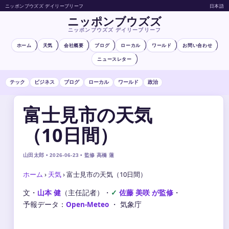
ニッポンブウズズ デイリーブリーフ
日本語
ニッポンブウズズ
ニッポンブウズズ デイリーブリーフ
ホーム
天気
会社概要
ブログ
ローカル
ワールド
お問い合わせ
ニュースレター
テック
ビジネス
ブログ
ローカル
ワールド
政治
富士見市の天気
（10日間）
山田太郎 • 2026-06-23 • 監修 高橋 蓮
ホーム
›
天気
›
富士見市の天気（10日間）
文・
山本 健
（主任記者）
・
佐藤 美咲 が監修
・
予報データ：
Open-Meteo
・ 気象庁