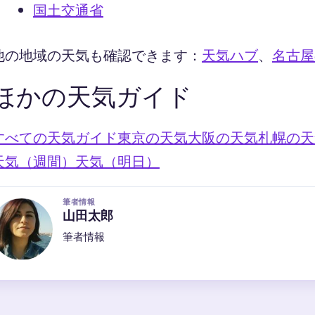
国土交通省
他の地域の天気も確認できます：
天気ハブ
、
名古屋
ほかの天気ガイド
すべての天気ガイド
東京の天気
大阪の天気
札幌の天
天気（週間）
天気（明日）
筆者情報
山田太郎
筆者情報