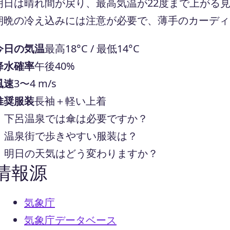
明日は晴れ間が戻り、最高気温が22度まで上がる
朝晩の冷え込みには注意が必要で、薄手のカーディ
今日の気温
最高18°C / 最低14°C
降水確率
午後40%
風速
3〜4 m/s
推奨服装
長袖＋軽い上着
下呂温泉では傘は必要ですか？
温泉街で歩きやすい服装は？
明日の天気はどう変わりますか？
情報源
気象庁
気象庁データベース