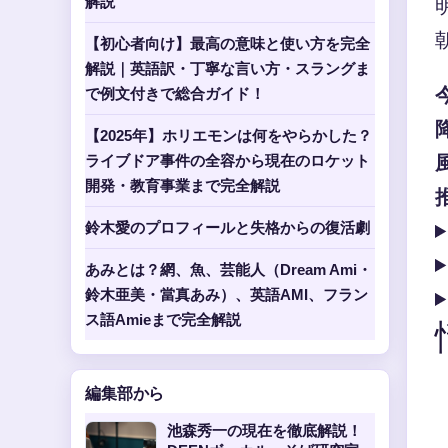
解説
【初心者向け】最高の意味と使い方を完全
解説｜英語訳・丁寧な言い方・スラングま
で例文付きで総合ガイド！
【2025年】ホリエモンは何をやらかした？
ライブドア事件の全容から現在のロケット
開発・教育事業まで完全解説
鈴木愛のプロフィールと失格からの復活劇
あみとは？網、魚、芸能人（Dream Ami・
鈴木亜美・當真あみ）、英語AMI、フラン
ス語Amieまで完全解説
編集部から
池森秀一の現在を徹底解説！