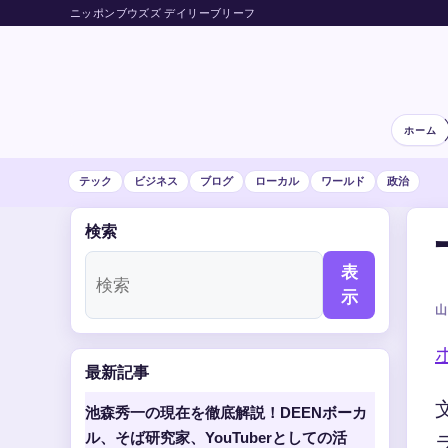
ニッポンブウズズ デイリーブリーフ
ホーム
テック
ビジネス
ブログ
ローカル
ワールド
政治
検索
表
示
山
最新記事
池森秀一の現在を徹底解説！DEENボーカ
ル、そば研究家、YouTuberとしての活