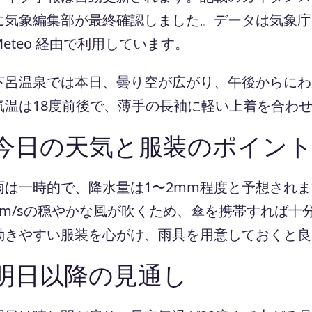
に気象編集部が最終確認しました。データは気象庁ほ
Meteo 経由で利用しています。
下呂温泉では本日、曇り空が広がり、午後からにわ
気温は18度前後で、薄手の長袖に軽い上着を合わ
今日の天気と服装のポイン
雨は一時的で、降水量は1〜2mm程度と予想されま
4m/sの穏やかな風が吹くため、傘を携帯すれば十
動きやすい服装を心がけ、雨具を用意しておくと良
明日以降の見通し