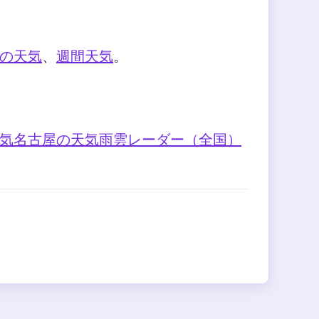
の天気
、
週間天気
。
気
名古屋の天気
雨雲レーダー（全国）