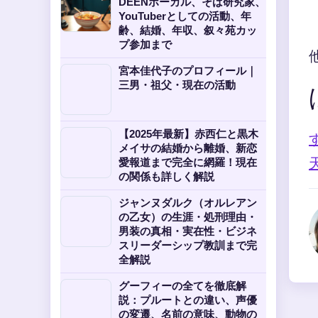
DEENボーカル、そば研究家、
YouTuberとしての活動、年
齢、結婚、年収、叙々苑カッ
プ参加まで
宮本佳代子のプロフィール｜
三男・祖父・現在の活動
【2025年最新】赤西仁と黒木
メイサの結婚から離婚、新恋
愛報道まで完全に網羅！現在
の関係も詳しく解説
ジャンヌダルク（オルレアン
の乙女）の生涯・処刑理由・
男装の真相・実在性・ビジネ
スリーダーシップ教訓まで完
全解説
グーフィーの全てを徹底解
説：プルートとの違い、声優
の変遷、名前の意味、動物の