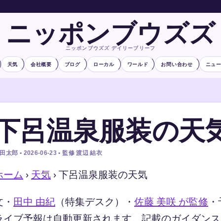
ニッポンブウズズ
ニッポンブウズズ デイリーブリーフ
天気
会社概要
ブログ
ローカル
ワールド
お問い合わせ
ニュ
下呂温泉服装の天
田太郎 • 2026-06-23 • 監修 渡辺 結衣
ホーム
›
天気
›
下呂温泉服装の天気
文・
田中 由紀
（特集デスク）
・
佐藤 美咲 が監修
・
ライブ予報は自動更新されます。記載のガイダンスは 