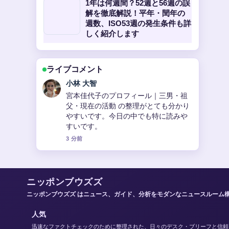
1年は何週間？52週と56週の誤
解を徹底解説！平年・閏年の
週数、ISO53週の発生条件も詳
しく紹介します
ライブコメント
田中 美咲
【2025年最新】赤西仁と黒木メイサの
結婚から離婚、新恋愛報道まで完全に
網羅！現在の関係も詳しく解説 を追っ
ていますが、この解説は落ち着いてい
て信頼できます。
5 分前
ニッポンブウズズ
ニッポンブウズズ はニュース、ガイド、分析をモダンなニュースルーム
人気