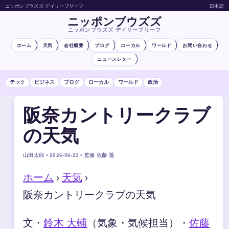
ニッポンブウズズ デイリーブリーフ
日本語
ニッポンブウズズ
ニッポンブウズズ デイリーブリーフ
ホーム
天気
会社概要
ブログ
ローカル
ワールド
お問い合わせ
ニュースレター
テック
ビジネス
ブログ
ローカル
ワールド
政治
阪奈カントリークラブ
の天気
山田太郎 • 2026-06-23 • 監修 佐藤 遥
ホーム
›
天気
›
阪奈カントリークラブの天気
文・
鈴木 大輔
（気象・気候担当）
・
佐藤