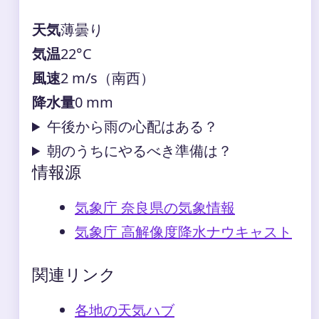
天気
薄曇り
気温
22°C
風速
2 m/s（南西）
降水量
0 mm
午後から雨の心配はある？
朝のうちにやるべき準備は？
情報源
気象庁 奈良県の気象情報
気象庁 高解像度降水ナウキャスト
関連リンク
各地の天気ハブ