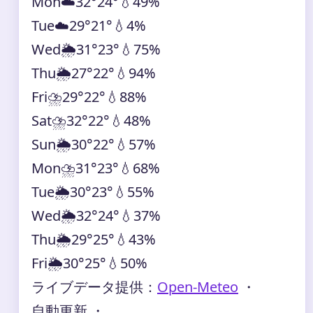
Mon
☁️
32°
24°
💧49%
Tue
☁️
29°
21°
💧4%
Wed
🌦️
31°
23°
💧75%
Thu
🌦️
27°
22°
💧94%
Fri
⛈️
29°
22°
💧88%
Sat
⛈️
32°
22°
💧48%
Sun
🌦️
30°
22°
💧57%
Mon
⛈️
31°
23°
💧68%
Tue
🌦️
30°
23°
💧55%
Wed
🌦️
32°
24°
💧37%
Thu
🌦️
29°
25°
💧43%
Fri
🌦️
30°
25°
💧50%
ライブデータ提供：
Open-Meteo
・
自動更新 ・