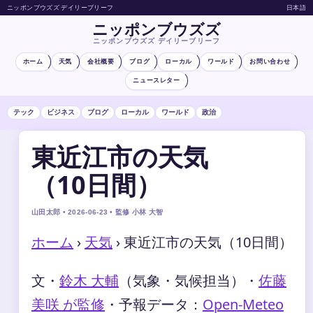
ニッポンブウズズ デイリーブリーフ
日本語
ニッポンブウズズ
ニッポンブウズズ デイリーブリーフ
ホーム
天気
会社概要
ブログ
ローカル
ワールド
お問い合わせ
ニュースレター
テック
ビジネス
ブログ
ローカル
ワールド
政治
東近江市の天気
（10日間）
山田太郎 • 2026-06-23 • 監修 小林 大智
ホーム
›
天気
›
東近江市の天気（10日間）
文・
鈴木 大輔
（気象・気候担当）
・
佐藤
美咲 が監修
・
予報データ：
Open-Meteo