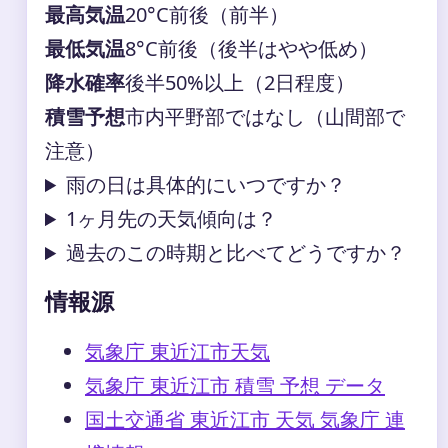
最高気温
20°C前後（前半）
最低気温
8°C前後（後半はやや低め）
降水確率
後半50%以上（2日程度）
積雪予想
市内平野部ではなし（山間部で
注意）
雨の日は具体的にいつですか？
1ヶ月先の天気傾向は？
過去のこの時期と比べてどうですか？
情報源
気象庁 東近江市天気
気象庁 東近江市 積雪 予想 データ
国土交通省 東近江市 天気 気象庁 連