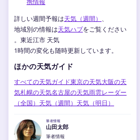
携情報
詳しい週間予報は
天気（週間）
、
地域別の情報は
天気ハブ
をご覧ください
。東近江市 天気
1時間の変化も随時更新しています。
ほかの天気ガイド
すべての天気ガイド
東京の天気
大阪の天
気
札幌の天気
名古屋の天気
雨雲レーダー
（全国）
天気（週間）
天気（明日）
筆者情報
山田太郎
筆者情報