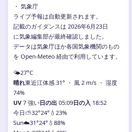
・ 気象庁
ライブ予報は自動更新されます。
記載のガイダンスは 2026年6月23日
に気象編集部が最終確認しました。
データは気象庁ほか各国気象機関のもの
を Open-Meteo 経由で利用しています。
🌤️
27°
C
晴れ
東近江
体感 31° ・ 風 2 m/s ・ 湿度
74%
UV
7 強い
日の出
05:09
日の入
18:52
今日
⛅
32°
24°
💧23%
Sun
☁️
31°
24°
💧88%