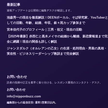
最新記事
速報アップデートは公開前に編集デスクが確認します。
池森秀一の現在を徹底解説！DEENボーカル、そば研究家、YouTuberと
しての活動、年齢、結婚、年収、叙々苑カップ参加まで
宮本佳代子のプロフィール｜三男・祖父・現在の活動
【2025年最新】赤西仁と黒木メイサの結婚から離婚、新恋愛報道まで完
全に網羅！現在の関係も詳しく解説
ジャンヌダルク（オルレアンの乙女）の生涯・処刑理由・男装の真相・
実在性・ビジネスリーダーシップ教訓まで完全解説
お問い合わせ
読者の指摘や訂正を素早く振り分ける、レスポンス重視のコンタクト・デスク。
お問い合わせ
info@nipponbuzz.com
編集部からの返信目安: 通常1営業日以内。