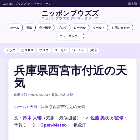
ニッポンブウズズ デイリーブリーフ
日本語
ニッポンブウズズ
ニッポンブウズズ デイリーブリーフ
ホーム
天気
会社概要
ブログ
ローカル
ワールド
お問い合わせ
ニュースレター
テック
ビジネス
ブログ
ローカル
ワールド
政治
兵庫県西宮市付近の天
気
山田太郎 • 2026-06-23 • 監修 小林 大智
ホーム
›
天気
›
兵庫県西宮市付近の天気
文・
鈴木 大輔
（気象・気候担当）
・
佐藤 美咲 が監修
・
予報データ：
Open-Meteo
・ 気象庁