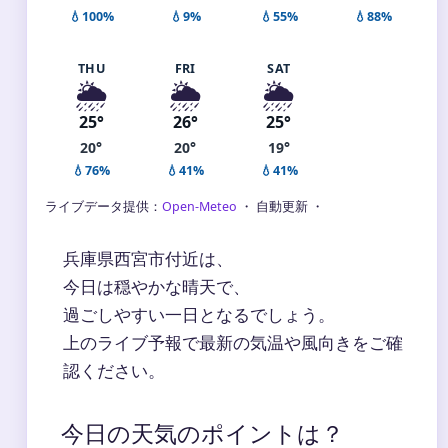
💧100%
💧9%
💧55%
💧88%
THU
FRI
SAT
🌦️
🌦️
🌦️
25°
26°
25°
20°
20°
19°
💧76%
💧41%
💧41%
ライブデータ提供：
Open-Meteo
・ 自動更新 ・
兵庫県西宮市付近は、
今日は穏やかな晴天で、
過ごしやすい一日となるでしょう。
上のライブ予報で最新の気温や風向きをご確
認ください。
今日の天気のポイントは？