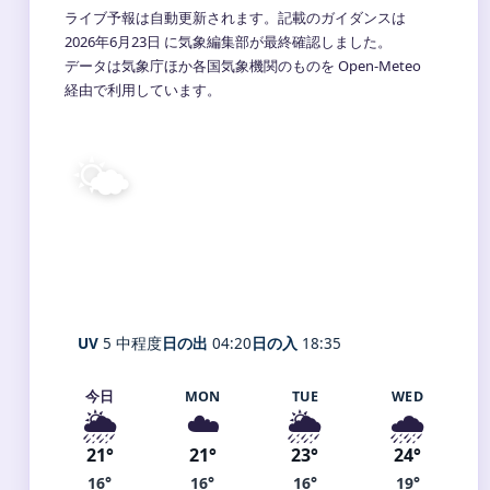
ライブ予報は自動更新されます。記載のガイダンスは
2026年6月23日 に気象編集部が最終確認しました。
データは気象庁ほか各国気象機関のものを Open-Meteo
経由で利用しています。
🌤️
19°
C
晴れ
Hyōgo
体感 18° ・ 風 6 m/s ・ 湿度 81%
UV
5 中程度
日の出
04:20
日の入
18:35
今日
MON
TUE
WED
🌦️
☁️
🌦️
🌧️
21°
21°
23°
24°
16°
16°
16°
19°