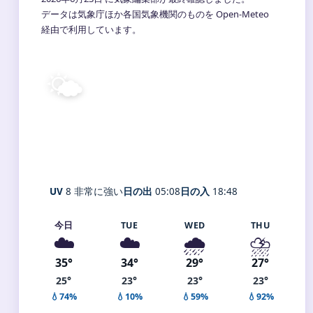
データは気象庁ほか各国気象機関のものを Open-Meteo
経由で利用しています。
🌤️
32°
C
晴れ
Ichinomiya
体感 36° ・ 風 3 m/s ・ 湿度 57%
UV
8 非常に強い
日の出
05:08
日の入
18:48
今日
TUE
WED
THU
☁️
☁️
🌧️
⛈️
35°
34°
29°
27°
25°
23°
23°
23°
💧74%
💧10%
💧59%
💧92%