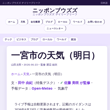
ニッポンブウズズ デイリーブリーフ
日本語
ニッポンブウズズ
ニッポンブウズズ デイリーブリーフ
ホーム
天気
会社概要
ブログ
ローカル
ワールド
お問い合わせ
ニュースレター
テック
ビジネス
ブログ
ローカル
ワールド
政治
一宮市の天気（明日）
山田太郎 • 2026-06-23 • 監修 渡辺 結衣
ホーム
›
天気
›
一宮市の天気（明日）
文・
田中 由紀
（特集デスク）
・
佐藤 美咲 が監修
・
予報データ：
Open-Meteo
・ 気象庁
ライブ予報は自動更新されます。記載のガイダンスは
2026年6月23日 に気象編集部が最終確認しました。