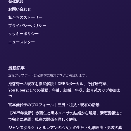
会社概要
お問い合わせ
私たちのストーリー
プライバシーポリシー
クッキーポリシー
ニュースレター
最新記事
速報アップデートは公開前に編集デスクが確認します。
池森秀一の現在を徹底解説！DEENボーカル、そば研究家、
YouTuberとしての活動、年齢、結婚、年収、叙々苑カップ参加ま
で
宮本佳代子のプロフィール｜三男・祖父・現在の活動
【2025年最新】赤西仁と黒木メイサの結婚から離婚、新恋愛報道ま
で完全に網羅！現在の関係も詳しく解説
ジャンヌダルク（オルレアンの乙女）の生涯・処刑理由・男装の真