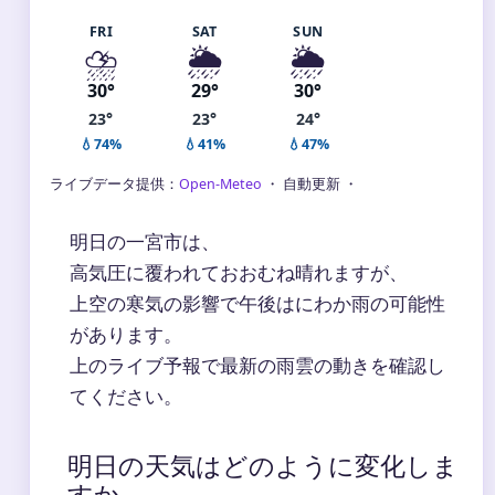
FRI
SAT
SUN
⛈️
🌦️
🌦️
30°
29°
30°
23°
23°
24°
💧74%
💧41%
💧47%
ライブデータ提供：
Open-Meteo
・ 自動更新 ・
明日の一宮市は、
高気圧に覆われておおむね晴れますが、
上空の寒気の影響で午後はにわか雨の可能性
があります。
上のライブ予報で最新の雨雲の動きを確認し
てください。
明日の天気はどのように変化しま
すか