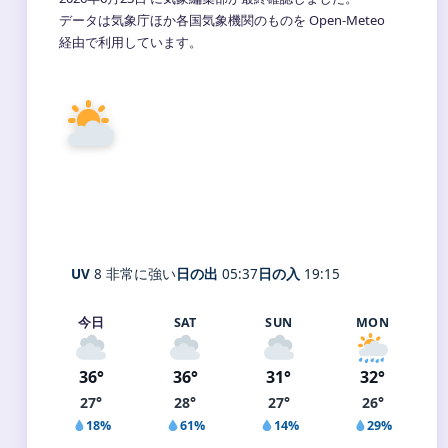
データは気象庁ほか各国気象機関のものを Open-Meteo
経由で利用しています。
28°
C
晴れ時々曇り
Imari
体感 33° ・ 風 2 m/s ・ 湿度 71%
UV
8 非常に強い
日の出
05:37
日の入
19:15
今日
SAT
SUN
MON
36°
36°
31°
32°
27°
28°
27°
26°
18%
61%
14%
29%