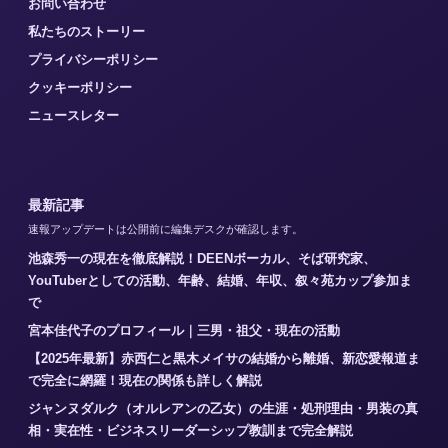
お問い合わせ
私たちのストーリー
プライバシーポリシー
クッキーポリシー
ニュースレター
最新記事
速報アップデートは公開前に編集デスクが確認します。
池森秀一の現在を徹底解説！DEENボーカル、そば研究家、
YouTuberとしての活動、年齢、結婚、年収、叙々苑カップ参加ま
で
宮本佳代子のプロフィール｜三男・祖父・現在の活動
【2025年最新】赤西仁と黒木メイサの結婚から離婚、新恋愛報道ま
で完全に網羅！現在の関係も詳しく解説
ジャンヌダルク（オルレアンの乙女）の生涯・処刑理由・男装の真
相・実在性・ビジネスリーダーシップ教訓まで完全解説