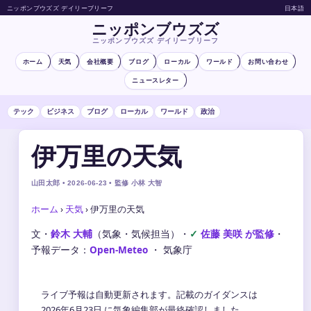
ニッポンブウズズ デイリーブリーフ
日本語
ニッポンブウズズ
ニッポンブウズズ デイリーブリーフ
ホーム
天気
会社概要
ブログ
ローカル
ワールド
お問い合わせ
ニュースレター
テック
ビジネス
ブログ
ローカル
ワールド
政治
伊万里の天気
山田太郎 • 2026-06-23 • 監修 小林 大智
ホーム
›
天気
›
伊万里の天気
文・
鈴木 大輔
（気象・気候担当）
・
佐藤 美咲 が監修
・
予報データ：
Open-Meteo
・ 気象庁
ライブ予報は自動更新されます。記載のガイダンスは
2026年6月23日 に気象編集部が最終確認しました。