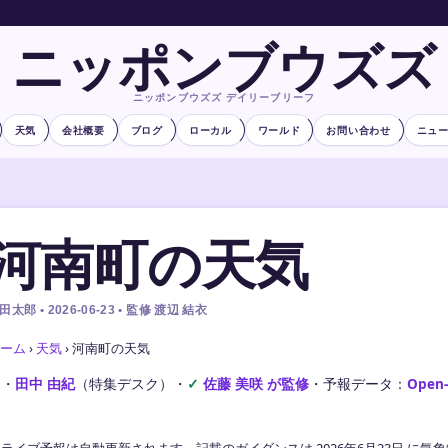
ニッポンブウズズ
ニッポンブウズズ デイリーブリーフ
天気
会社概要
ブログ
ローカル
ワールド
お問い合わせ
ニュ
河南町の天気
田太郎 • 2026-06-23 • 監修 渡辺 結衣
ーム
›
天気
›
河南町の天気
文・
田中 由紀
（特集デスク）
・
佐藤 美咲 が監修
・
予報データ：
Open
ライブ予報は自動更新されます。記載のガイダンスは 2026年6月23日 に