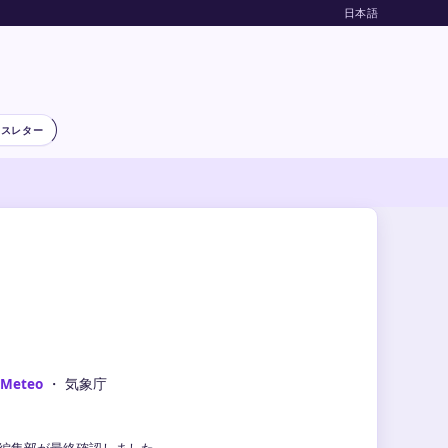
日本語
ースレター
-Meteo
・ 気象庁
気象編集部が最終確認しました。