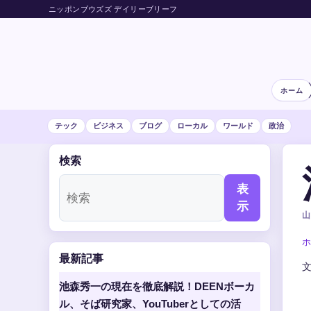
ニッポンブウズズ デイリーブリーフ
ホーム
テック
ビジネス
ブログ
ローカル
ワールド
政治
検索
表
示
山
ホ
最新記事
池森秀一の現在を徹底解説！DEENボーカ
ル、そば研究家、YouTuberとしての活