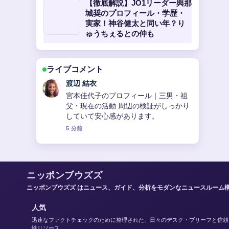
【徹底解説】JO1リーダー與那
城奨のプロフィール・学歴・
実家！神谷健太と同い年？り
ゅうちぇるとの仲も
ライブコメント
小林 大智
【2025年最新】赤西仁と黒木メイサの
結婚から離婚、新恋愛報道まで完全に
網羅！現在の関係も詳しく解説 の整理
がとても分かりやすいです。今日の中
でも特に読みやすいです。
7 分前
ニッポンブウズズ
ニッポンブウズズ はニュース、ガイド、分析をモダンなニュースルーム
人気