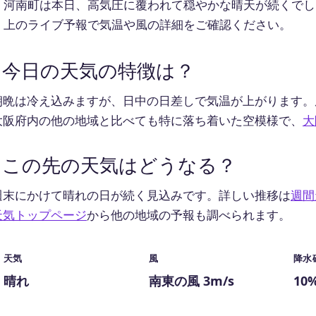
河南町は本日、高気圧に覆われて穏やかな晴天が続くでし
上のライブ予報で気温や風の詳細をご確認ください。
今日の天気の特徴は？
朝晩は冷え込みますが、日中の日差しで気温が上がります。
大阪府内の他の地域と比べても特に落ち着いた空模様で、
大
この先の天気はどうなる？
週末にかけて晴れの日が続く見込みです。詳しい推移は
週間
天気トップページ
から他の地域の予報も調べられます。
天気
風
降水
晴れ
南東の風 3m/s
10