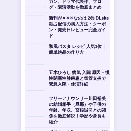
ガン、ドラマ代表作、ブロ
グ・講演活動を徹底まとめ
新刊が✕✕✕なのは 2巻 DLsite
独占配信の購入方法・クーポ
ン・発売日レビュー完全ガイ
ド
和風パスタ レシピ 人気1位｜
簡単絶品の作り方
五木ひろし 病気 入院 原因 – 慢
性閉塞性肺疾患と気管支炎で
緊急入院・休演詳細
フリーアナウンサー川田裕美
の結婚相手（旦那）や子供の
年齢、年収、宮根誠司との関
係を徹底解説！学歴や身長も
紹介