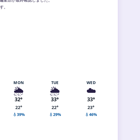
ます。
MON
TUE
WED
🌦️
🌦️
☁️
32°
33°
33°
22°
22°
23°
💧39%
💧29%
💧46%