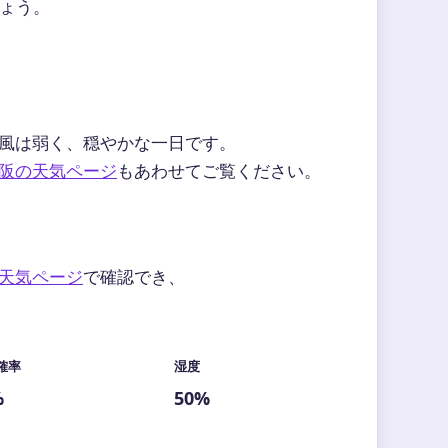
ょう。
風は弱く、穏やかな一日です。
阪の天気ページ
もあわせてご覧ください。
天気ページ
で確認でき、
確率
湿度
%
50%