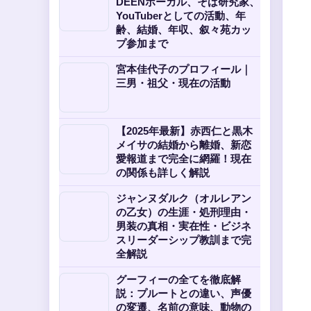
DEENボーカル、そば研究家、
YouTuberとしての活動、年
齢、結婚、年収、叙々苑カッ
プ参加まで
宮本佳代子のプロフィール｜
三男・祖父・現在の活動
【2025年最新】赤西仁と黒木
メイサの結婚から離婚、新恋
愛報道まで完全に網羅！現在
の関係も詳しく解説
ジャンヌダルク（オルレアン
の乙女）の生涯・処刑理由・
男装の真相・実在性・ビジネ
スリーダーシップ教訓まで完
全解説
グーフィーの全てを徹底解
説：プルートとの違い、声優
の変遷、名前の意味、動物の