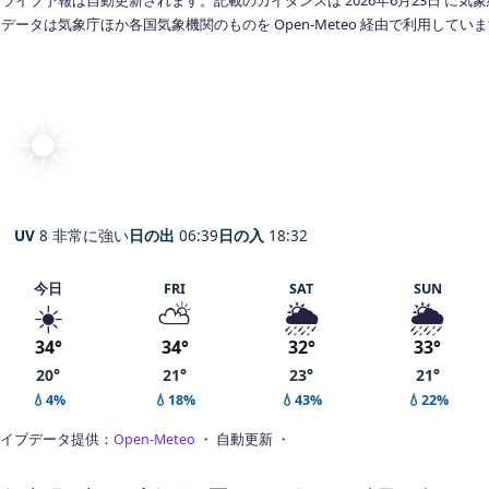
データは気象庁ほか各国気象機関のものを Open-Meteo 経由で利用してい
☀️
快晴
25°
C
Kananga
体感 27° ・ 風 1 m/s ・ 湿度 59%
UV
8 非常に強い
日の出
06:39
日の入
18:32
今日
FRI
SAT
SUN
☀️
⛅
🌦️
🌦️
34°
34°
32°
33°
20°
21°
23°
21°
💧4%
💧18%
💧43%
💧22%
イブデータ提供：
Open-Meteo
・ 自動更新 ・