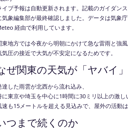
ライブ予報は自動更新されます。記載のガイダンスは 
に気象編集部が最終確認しました。データは気象庁ほ
Meteo 経由で利用しています。
関東地方では今夜から明朝にかけて急な雷雨と強風
低気圧の接近で大気が不安定になるためです。
なぜ関東の天気が「ヤバイ
発達した雨雲が北西から流れ込み、
特に東京や埼玉を中心に1時間に30ミリ以上の激し
風速も15メートルを超える見込みで、屋外の活動
いつまで続くのか