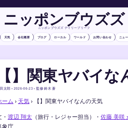
ニッポンブウズズ
ニッポンブウズズ デイリーブリーフ
天気
会社概要
ブログ
ローカル
ワールド
お問い合わせ
ニュ
【】関東ヤバイな
田太郎 • 2026-06-23 • 監修 鈴木 蒼
ホーム
›
天気
›
【】関東ヤバイなんの天気
文・
渡辺 翔太
（旅行・レジャー担当）
・
佐藤 美咲
気象庁