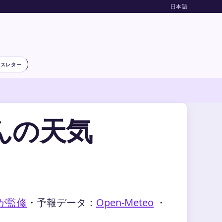
日本語
ースレター
んの天気
 が監修
・
予報データ：
Open-Meteo
・