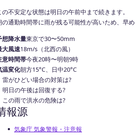
この不安定な状態は明日の午前中まで続きます。
朝の通勤時間帯に雨が残る可能性が高いため、早め
予想降水量
東京で30〜50mm
最大風速
18m/s（北西の風）
注意時間帯
今夜20時〜明朝9時
気温変化
朝方15°C、日中20°C
雷がひどい場合の対策は?
明日の午後は回復する?
この雨で洪水の危険は?
情報源
気象庁 気象警報・注意報