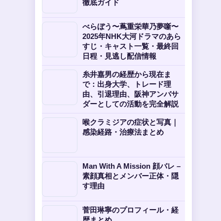
徹底ガイド
べらぼう〜蔦重栄華乃夢噺〜
2025年NHK大河ドラマのあら
すじ・キャスト一覧・最終回
日程・見逃し配信情報
糸井嘉男の経歴から現在ま
で：出身大学、トレード理
由、引退理由、阪神アンバサ
ダーとしての活動を完全解説
喉クラミジアの症状と写真｜
感染経路・治療法まとめ
Man With A Mission 顔バレ –
素顔真相とメンバー正体・隠
す理由
菅田琳寧のプロフィール・経
歴まとめ