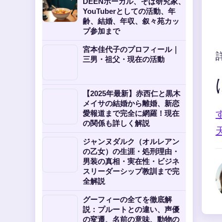
DEENボーカル、そば研究家、
YouTuberとしての活動、年
齢、結婚、年収、叙々苑カッ
プ参加まで
宮本佳代子のプロフィール｜
三男・祖父・現在の活動
【2025年最新】赤西仁と黒木
メイサの結婚から離婚、新恋
愛報道まで完全に網羅！現在
の関係も詳しく解説
ジャンヌダルク（オルレアン
の乙女）の生涯・処刑理由・
男装の真相・実在性・ビジネ
スリーダーシップ教訓まで完
全解説
グーフィーの全てを徹底解
説：プルートとの違い、声優
の変遷、名前の意味、動物の