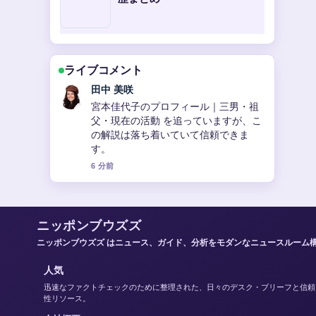
ライブコメント
中村 悠斗
【2025年最新】赤西仁と黒木メイサの
結婚から離婚、新恋愛報道まで完全に
網羅！現在の関係も詳しく解説 の背景
説明が助かります。ライブ更新を続け
てください。
8 分前
ニッポンブウズズ
ニッポンブウズズ はニュース、ガイド、分析をモダンなニュースルーム
人気
迅速なファクトチェックのために整理された、日々のデスク・ブリーフと信頼
性リソース。