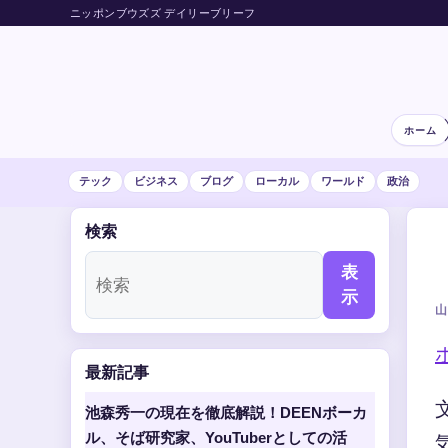
ニッポンブウズズ デイリーブリーフ
ホーム
テック
ビジネス
ブログ
ローカル
ワールド
政治
検索
表
示
山
最新記事
池森秀一の現在を徹底解説！DEENボーカ
ル、そば研究家、YouTuberとしての活