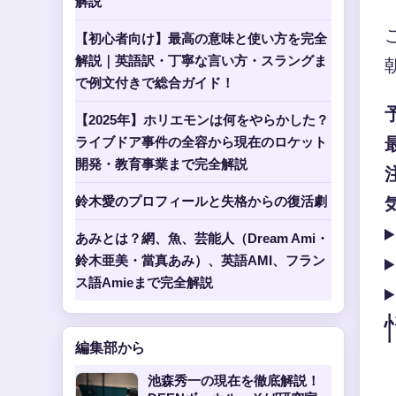
解説
【初心者向け】最高の意味と使い方を完全
解説｜英語訳・丁寧な言い方・スラングま
で例文付きで総合ガイド！
【2025年】ホリエモンは何をやらかした？
ライブドア事件の全容から現在のロケット
開発・教育事業まで完全解説
鈴木愛のプロフィールと失格からの復活劇
あみとは？網、魚、芸能人（Dream Ami・
鈴木亜美・當真あみ）、英語AMI、フラン
ス語Amieまで完全解説
編集部から
池森秀一の現在を徹底解説！