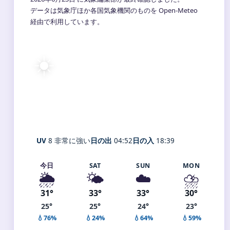
データは気象庁ほか各国気象機関のものを Open-Meteo
経由で利用しています。
☀️
29°
C
快晴
Katsushika-ku
体感 35° ・ 風 2 m/s ・ 湿度 79%
UV
8 非常に強い
日の出
04:52
日の入
18:39
今日
SAT
SUN
MON
🌦️
🌤️
☁️
⛈️
31°
33°
33°
30°
25°
25°
24°
23°
💧76%
💧24%
💧64%
💧59%