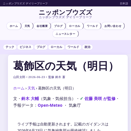
ニッポンブウズズ デイリーブリーフ
日本語
ニッポンブウズズ
ニッポンブウズズ デイリーブリーフ
ホーム
天気
会社概要
ブログ
ローカル
ワールド
お問い合わせ
ニュースレター
テック
ビジネス
ブログ
ローカル
ワールド
政治
葛飾区の天気（明日）
山田太郎 • 2026-06-23 • 監修 鈴木 蒼
ホーム
›
天気
›
葛飾区の天気（明日）
文・
鈴木 大輔
（気象・気候担当）
・
佐藤 美咲 が監修
・
予報データ：
Open-Meteo
・ 気象庁
ライブ予報は自動更新されます。記載のガイダンスは
2026年6月23日 に気象編集部が最終確認しました。