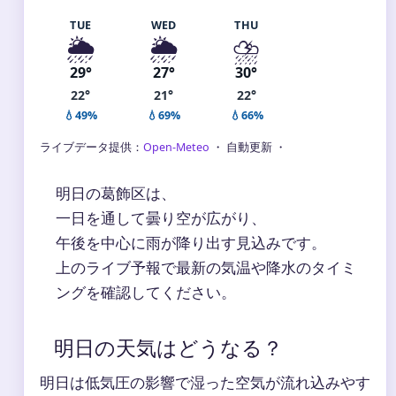
TUE
WED
THU
🌦️
🌦️
⛈️
29°
27°
30°
22°
21°
22°
💧49%
💧69%
💧66%
ライブデータ提供：
Open-Meteo
・ 自動更新 ・
明日の葛飾区は、
一日を通して曇り空が広がり、
午後を中心に雨が降り出す見込みです。
上のライブ予報で最新の気温や降水のタイミ
ングを確認してください。
明日の天気はどうなる？
明日は低気圧の影響で湿った空気が流れ込みやす