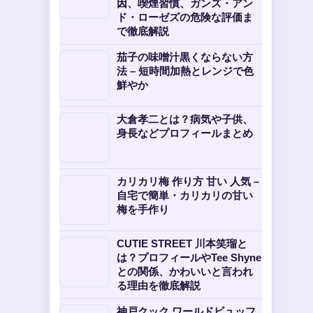
因、喫煙習慣、ガンズ・アン
ド・ローゼズの危険な評価ま
で徹底解説
茄子の味噌汁黒くならない方
法 – 短時間加熱とレンジで色
鮮やか
大倉孝二とは？病気や子供、
身長などプロフィールまとめ
カリカリ梅 作り方 甘い 人気 –
自宅で簡単・カリカリの甘い
梅を手作り
CUTIE STREET 川本笑瑠と
は？プロフィールやTee Shyne
との関係、かわいいと言われ
る理由を徹底解説
神戸クック ワールドビュッフ