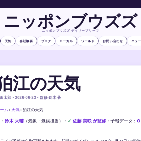
ニッポンブウズズ
ニッポンブウズズ デイリーブリーフ
天気
会社概要
ブログ
ローカル
ワールド
お問い合わせ
ニュ
狛江の天気
田太郎 • 2026-06-23 • 監修 鈴木 蒼
ーム
›
天気
›
狛江の天気
文・
鈴木 大輔
（気象・気候担当）
・
佐藤 美咲 が監修
・
予報データ：
O
ライブ予報は自動更新されます。記載のガイダンスは 2026年6月23日 に