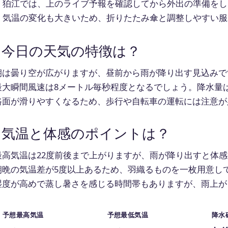
狛江では、上のライブ予報を確認してから外出の準備をし
気温の変化も大きいため、折りたたみ傘と調整しやすい服
今日の天気の特徴は？
朝は曇り空が広がりますが、昼前から雨が降り出す見込みで
最大瞬間風速は8メートル毎秒程度となるでしょう。降水量は
路面が滑りやすくなるため、歩行や自転車の運転には注意が
気温と体感のポイントは？
最高気温は22度前後まで上がりますが、雨が降り出すと体
朝晩の気温差が5度以上あるため、羽織るものを一枚用意し
湿度が高めで蒸し暑さを感じる時間帯もありますが、雨上が
予想最高気温
予想最低気温
降水