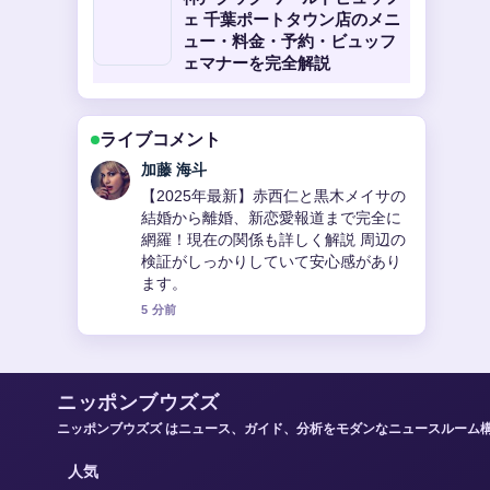
ェ 千葉ポートタウン店のメニ
ュー・料金・予約・ビュッフ
ェマナーを完全解説
ライブコメント
高橋 蓮
池森秀一の現在を徹底解説！DEENボー
カル、そば研究家、YouTuberとしての
活動、年齢、結婚、年収、叙々苑カッ
プ参加まで の整理がとても分かりやす
いです。今日の中でも特に読みやすい
です。
7 分前
ニッポンブウズズ
ニッポンブウズズ はニュース、ガイド、分析をモダンなニュースルーム