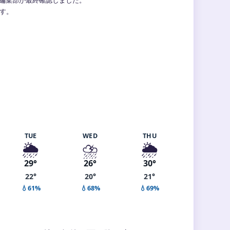
ます。
TUE
WED
THU
🌦️
⛈️
🌦️
29°
26°
30°
22°
20°
21°
💧61%
💧68%
💧69%