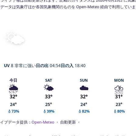
データは気象庁ほか各国気象機関のものを Open-Meteo 経由で利用してい
🌤️
晴れ
27°
C
Komae
体感 32° ・ 風 2 m/s ・ 湿度 88%
UV
8 非常に強い
日の出
04:54
日の入
18:40
今日
SAT
SUN
MON
🌦️
🌤️
☁️
⛈️
32°
33°
32°
31°
24°
25°
24°
23°
💧73%
💧39%
💧82%
💧80%
イブデータ提供：
Open-Meteo
・ 自動更新 ・