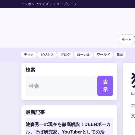
ニッポンブウズズ デイリーブリーフ
ホーム
テック
ビジネス
ブログ
ローカル
ワールド
政治
検索
表
示
山
ホ
最新記事
池森秀一の現在を徹底解説！DEENボーカ
ル、そば研究家、YouTuberとしての活