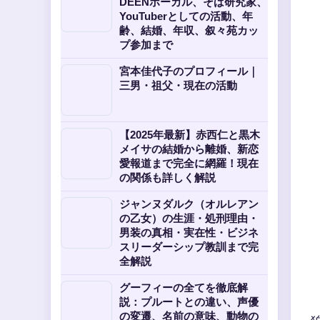
DEENボーカル、そば研究家、
YouTuberとしての活動、年
齢、結婚、年収、叙々苑カッ
プ参加まで
宮本佳代子のプロフィール｜
三男・祖父・現在の活動
【2025年最新】赤西仁と黒木
メイサの結婚から離婚、新恋
愛報道まで完全に網羅！現在
の関係も詳しく解説
ジャンヌダルク（オルレアン
の乙女）の生涯・処刑理由・
男装の真相・実在性・ビジネ
スリーダーシップ教訓まで完
全解説
グーフィーの全てを徹底解
説：プルートとの違い、声優
の変遷、名前の意味、動物の