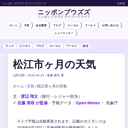
ニッポンブウズズ デイリーブリーフ
日本語
ニッポンブウズズ
ニッポンブウズズ デイリーブリーフ
ホーム
天気
会社概要
ブログ
ローカル
ワールド
お問い合わせ
ニュースレター
テック
ビジネス
ブログ
ローカル
ワールド
政治
松江市ヶ月の天気
山田太郎 • 2026-06-23 • 監修 鈴木 蒼
ホーム
›
天気
›
松江市ヶ月の天気
文・
渡辺 翔太
（旅行・レジャー担当）
・
佐藤 美咲 が監修
・
予報データ：
Open-Meteo
・ 気象庁
ライブ予報は自動更新されます。記載のガイダンスは
2026年6月23日 に気象編集部が最終確認しました。