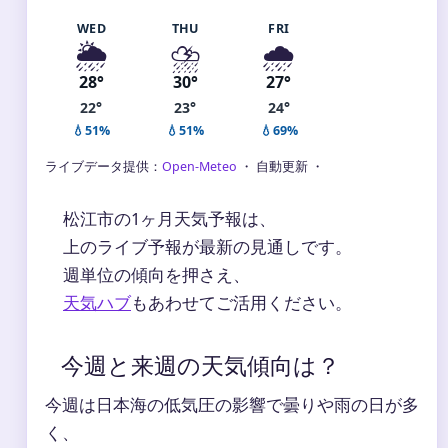
WED
THU
FRI
🌦️
⛈️
🌧️
28°
30°
27°
22°
23°
24°
💧51%
💧51%
💧69%
ライブデータ提供：
Open-Meteo
・ 自動更新 ・
松江市の1ヶ月天気予報は、
上のライブ予報が最新の見通しです。
週単位の傾向を押さえ、
天気ハブ
もあわせてご活用ください。
今週と来週の天気傾向は？
今週は日本海の低気圧の影響で曇りや雨の日が多
く、