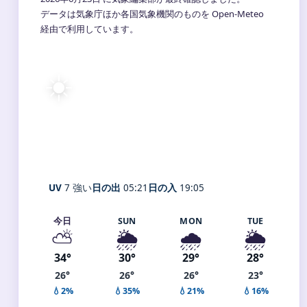
データは気象庁ほか各国気象機関のものを Open-Meteo
経由で利用しています。
☀️
33°
C
快晴
Matsue
体感 40° ・ 風 2 m/s ・ 湿度 63%
UV
7 強い
日の出
05:21
日の入
19:05
今日
SUN
MON
TUE
⛅
🌦️
🌧️
🌦️
34°
30°
29°
28°
26°
26°
26°
23°
💧2%
💧35%
💧21%
💧16%