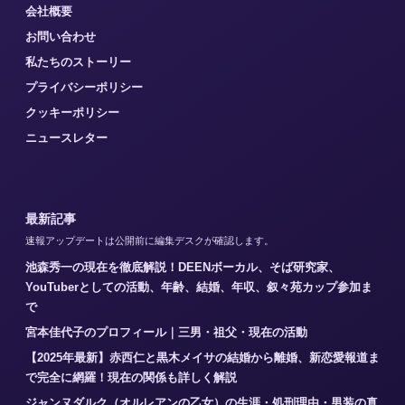
会社概要
お問い合わせ
私たちのストーリー
プライバシーポリシー
クッキーポリシー
ニュースレター
最新記事
速報アップデートは公開前に編集デスクが確認します。
池森秀一の現在を徹底解説！DEENボーカル、そば研究家、
YouTuberとしての活動、年齢、結婚、年収、叙々苑カップ参加ま
で
宮本佳代子のプロフィール｜三男・祖父・現在の活動
【2025年最新】赤西仁と黒木メイサの結婚から離婚、新恋愛報道ま
で完全に網羅！現在の関係も詳しく解説
ジャンヌダルク（オルレアンの乙女）の生涯・処刑理由・男装の真