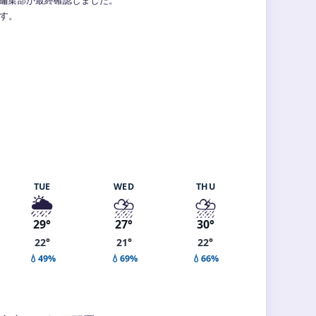
ます。
TUE
WED
THU
🌦️
⛈️
⛈️
29°
27°
30°
22°
21°
22°
💧49%
💧69%
💧66%