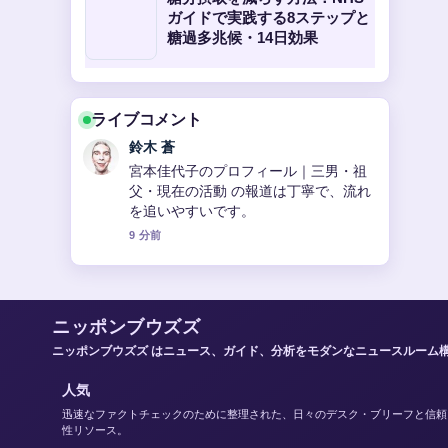
ガイドで実践する8ステップと
糖過多兆候・14日効果
ライブコメント
鈴木 蒼
宮本佳代子のプロフィール｜三男・祖
父・現在の活動 の報道は丁寧で、流れ
を追いやすいです。
9 分前
ニッポンブウズズ
ニッポンブウズズ はニュース、ガイド、分析をモダンなニュースルーム
人気
迅速なファクトチェックのために整理された、日々のデスク・ブリーフと信頼
性リソース。