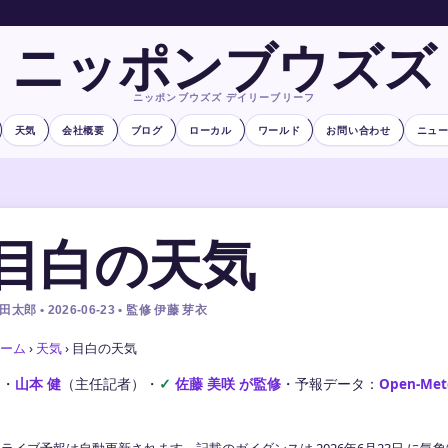
ニッポンブウズズ
ニッポンブウズズ デイリーブリーフ
天気
会社概要
ブログ
ローカル
ワールド
お問い合わせ
ニュ
目白の天気
田太郎 • 2026-06-23 • 監修 伊藤 芽衣
ーム
›
天気
›
目白の天気
文・
山本 健
（主任記者）
・
佐藤 美咲 が監修
・
予報データ：
Open-Met
ライブ予報は自動更新されます。記載のガイダンスは 2026年6月23日 に