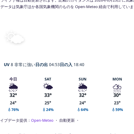
データは気象庁ほか各国気象機関のものを Open-Meteo 経由で利用してい
🌤️
晴れ
29°
C
Mejiro
体感 34° ・ 風 2 m/s ・ 湿度 77%
UV
8 非常に強い
日の出
04:53
日の入
18:40
今日
SAT
SUN
MON
🌦️
🌤️
🌦️
⛈️
32°
33°
32°
30°
24°
25°
24°
23°
💧76%
💧24%
💧64%
💧59%
イブデータ提供：
Open-Meteo
・ 自動更新 ・