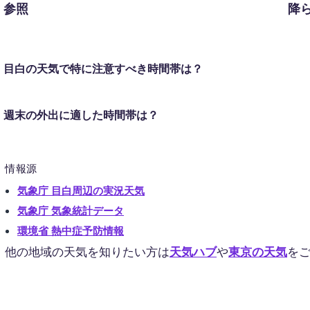
参照
降
目白の天気で特に注意すべき時間帯は？
週末の外出に適した時間帯は？
情報源
気象庁 目白周辺の実況天気
気象庁 気象統計データ
環境省 熱中症予防情報
他の地域の天気を知りたい方は
天気ハブ
や
東京の天気
を