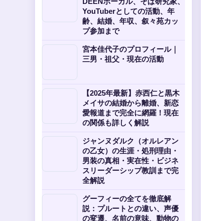
DEENボーカル、そば研究家、
YouTuberとしての活動、年
齢、結婚、年収、叙々苑カッ
プ参加まで
宮本佳代子のプロフィール｜
三男・祖父・現在の活動
【2025年最新】赤西仁と黒木
メイサの結婚から離婚、新恋
愛報道まで完全に網羅！現在
の関係も詳しく解説
ジャンヌダルク（オルレアン
の乙女）の生涯・処刑理由・
男装の真相・実在性・ビジネ
スリーダーシップ教訓まで完
全解説
グーフィーの全てを徹底解
説：プルートとの違い、声優
の変遷、名前の意味、動物の