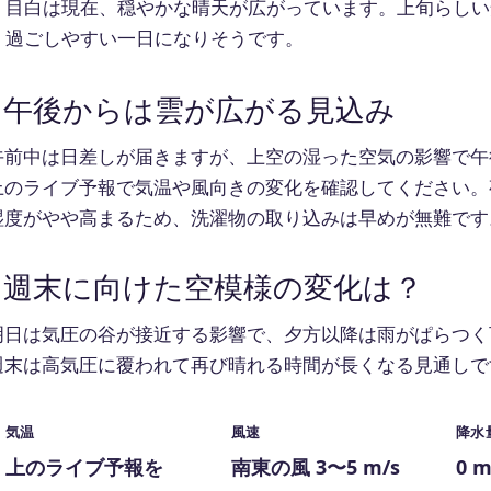
目白は現在、穏やかな晴天が広がっています。上旬らしい
過ごしやすい一日になりそうです。
午後からは雲が広がる見込み
午前中は日差しが届きますが、上空の湿った空気の影響で午
上のライブ予報で気温や風向きの変化を確認してください。
湿度がやや高まるため、洗濯物の取り込みは早めが無難です
週末に向けた空模様の変化は？
明日は気圧の谷が接近する影響で、夕方以降は雨がぱらつく
週末は高気圧に覆われて再び晴れる時間が長くなる見通しで
気温
風速
降水
上のライブ予報を
南東の風 3〜5 m/s
0 