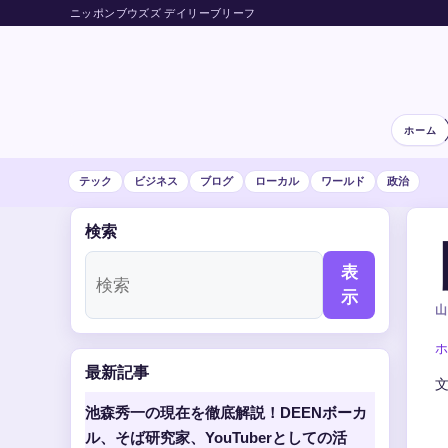
ニッポンブウズズ デイリーブリーフ
ホーム
テック
ビジネス
ブログ
ローカル
ワールド
政治
検索
表
示
山
ホ
最新記事
池森秀一の現在を徹底解説！DEENボーカ
ル、そば研究家、YouTuberとしての活