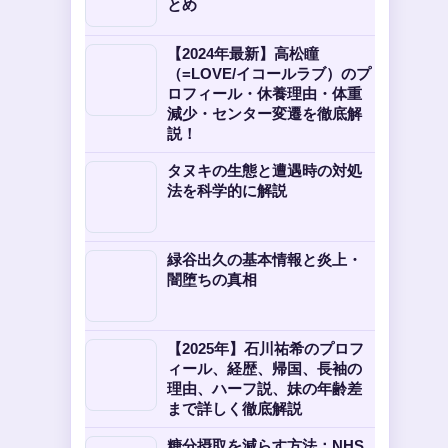
とめ
【2024年最新】高松瞳
（=LOVE/イコールラブ）のプ
ロフィール・休養理由・体重
減少・センター変遷を徹底解
説！
タヌキの生態と遭遇時の対処
法を科学的に解説
緑谷出久の基本情報と炎上・
闇堕ちの真相
【2025年】石川祐希のプロフ
ィール、経歴、帰国、長袖の
理由、ハーフ説、妹の年齢差
まで詳しく徹底解説
糖分摂取を減らす方法：NHS