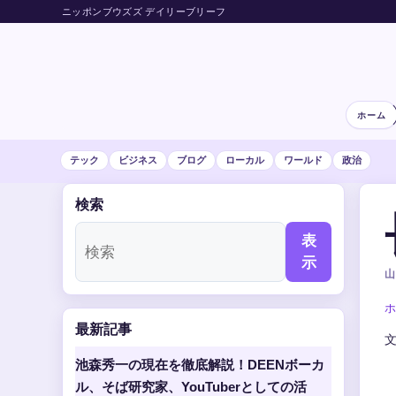
ニッポンブウズズ デイリーブリーフ
ホーム
テック
ビジネス
ブログ
ローカル
ワールド
政治
検索
表
示
山
ホ
最新記事
池森秀一の現在を徹底解説！DEENボーカ
ル、そば研究家、YouTuberとしての活