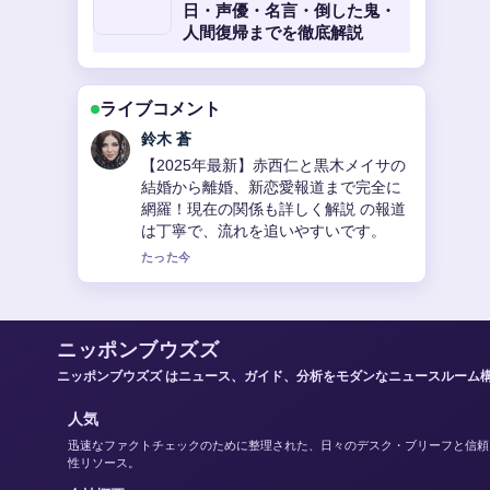
日・声優・名言・倒した鬼・
人間復帰までを徹底解説
ライブコメント
渡辺 結衣
池森秀一の現在を徹底解説！DEENボー
カル、そば研究家、YouTuberとしての
活動、年齢、結婚、年収、叙々苑カッ
プ参加まで 周辺の検証がしっかりして
いて安心感があります。
3 分前
ニッポンブウズズ
ニッポンブウズズ はニュース、ガイド、分析をモダンなニュースルーム
人気
迅速なファクトチェックのために整理された、日々のデスク・ブリーフと信頼
性リソース。