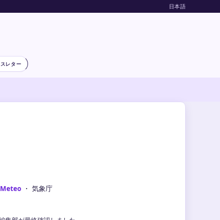
日本語
ースレター
-Meteo
・ 気象庁
気象編集部が最終確認しました。