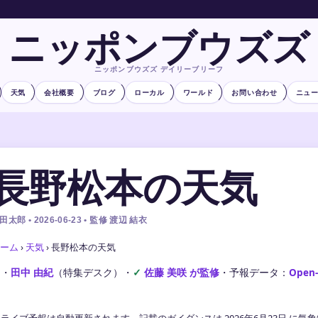
ニッポンブウズズ
ニッポンブウズズ デイリーブリーフ
天気
会社概要
ブログ
ローカル
ワールド
お問い合わせ
ニュ
長野松本の天気
田太郎 • 2026-06-23 • 監修 渡辺 結衣
ーム
›
天気
›
長野松本の天気
文・
田中 由紀
（特集デスク）
・
佐藤 美咲 が監修
・
予報データ：
Open
ライブ予報は自動更新されます。記載のガイダンスは 2026年6月23日 に