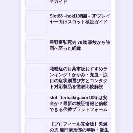
全ガイド
Slot88 –hoki108🎰 – JPプレイ
ヤー向けスロット検証ガイド
星野富弘死去 78歳 事故から詩
画へ至った経緯
花粉症の目薬市販おすすめラ
ンキング！かゆみ・充血・涙
目の症状別選び方とコンタク
ト対応製品を徹底比較解説
slot –terbaik(gacor108) は安
全か？最新の検証情報と信頼
できる代替プラットフォーム
【プロフィール完全版】鬼滅
の刃 竈門炭治郎の年齢・誕生