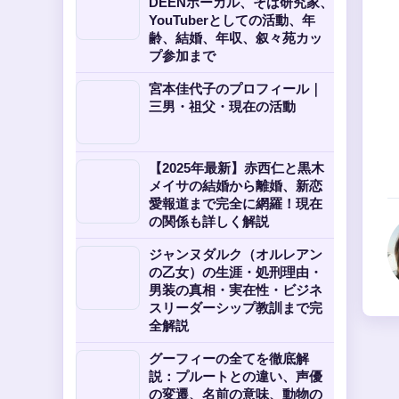
DEENボーカル、そば研究家、
YouTuberとしての活動、年
齢、結婚、年収、叙々苑カッ
プ参加まで
宮本佳代子のプロフィール｜
三男・祖父・現在の活動
【2025年最新】赤西仁と黒木
メイサの結婚から離婚、新恋
愛報道まで完全に網羅！現在
の関係も詳しく解説
ジャンヌダルク（オルレアン
の乙女）の生涯・処刑理由・
男装の真相・実在性・ビジネ
スリーダーシップ教訓まで完
全解説
グーフィーの全てを徹底解
説：プルートとの違い、声優
の変遷、名前の意味、動物の