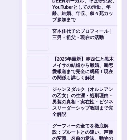
DEENボーカル、そば研究家、
YouTuberとしての活動、年
齢、結婚、年収、叙々苑カッ
プ参加まで
宮本佳代子のプロフィール｜
三男・祖父・現在の活動
【2025年最新】赤西仁と黒木
メイサの結婚から離婚、新恋
愛報道まで完全に網羅！現在
の関係も詳しく解説
ジャンヌダルク（オルレアン
の乙女）の生涯・処刑理由・
男装の真相・実在性・ビジネ
スリーダーシップ教訓まで完
全解説
グーフィーの全てを徹底解
説：プルートとの違い、声優
の変遷、名前の意味、動物の