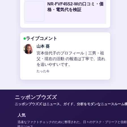
NR-FVF45S2-Wの口コミ・価
格・電気代を検証
ライブコメント
加藤 海斗
【2025年最新】赤西仁と黒木メイサの
結婚から離婚、新恋愛報道まで完全に
網羅！現在の関係も詳しく解説 周辺の
検証がしっかりしていて安心感があり
ます。
3 分前
ニッポンブウズズ
ニッポンブウズズ はニュース、ガイド、分析をモダンなニュースルーム
人気