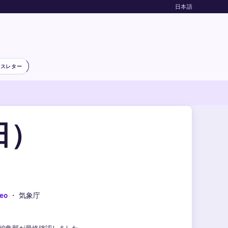
日本語
ースレター
日）
eo
・ 気象庁
気象編集部が最終確認しました。