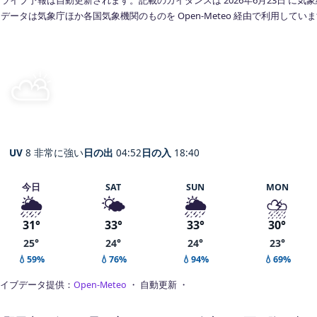
データは気象庁ほか各国気象機関のものを Open-Meteo 経由で利用してい
⛅
晴れ時々曇り
25°
C
Noda
体感 31° ・ 風 1 m/s ・ 湿度 99%
UV
8 非常に強い
日の出
04:52
日の入
18:40
今日
SAT
SUN
MON
🌦️
🌤️
🌦️
⛈️
31°
33°
33°
30°
25°
24°
24°
23°
💧59%
💧76%
💧94%
💧69%
イブデータ提供：
Open-Meteo
・ 自動更新 ・