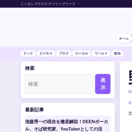
ニッポンブウズズ デイリーブリーフ
ホーム
テック
ビジネス
ブログ
ローカル
ワールド
政治
検索
表
示
山
ホ
最新記事
池森秀一の現在を徹底解説！DEENボーカ
ル、そば研究家、YouTuberとしての活