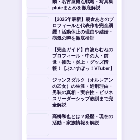
動・名古屋拠点戦略・写真集
pluieまとめを徹底解説
【2025年最新】朝倉あきのプ
ロフィールと代表作を完全網
羅！活動休止の理由や結婚・
病気の噂を徹底検証
【完全ガイド】白波らむねの
プロフィール・中の人・前
世・彼氏・炎上・グッズ情
報！【ぶいすぽっ！VTuber】
ジャンヌダルク（オルレアン
の乙女）の生涯・処刑理由・
男装の真相・実在性・ビジネ
スリーダーシップ教訓まで完
全解説
高橋和也とは？経歴・現在の
活動・家族情報を解説