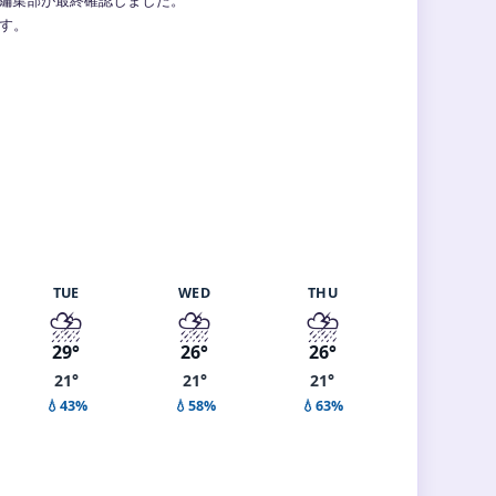
ます。
TUE
WED
THU
⛈️
⛈️
⛈️
29°
26°
26°
21°
21°
21°
💧43%
💧58%
💧63%