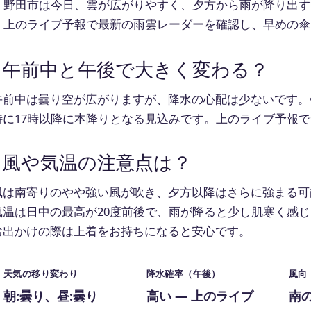
野田市は今日、雲が広がりやすく、夕方から雨が降り出す
上のライブ予報で最新の雨雲レーダーを確認し、早めの傘
午前中と午後で大きく変わる？
午前中は曇り空が広がりますが、降水の心配は少ないです。
特に17時以降に本降りとなる見込みです。上のライブ予報
風や気温の注意点は？
風は南寄りのやや強い風が吹き、夕方以降はさらに強まる可
気温は日中の最高が20度前後で、雨が降ると少し肌寒く感
お出かけの際は上着をお持ちになると安心です。
天気の移り変わり
降水確率（午後）
風向
朝:曇り、昼:曇り
高い ― 上のライブ
南