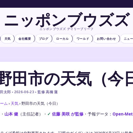
ニッポンブウズズ
ニッポンブウズズ デイリーブリーフ
天気
会社概要
ブログ
ローカル
ワールド
お問い合わせ
ニュ
野田市の天気（今
田太郎 • 2026-06-23 • 監修 高橋 蓮
ーム
›
天気
›
野田市の天気（今日）
文・
山本 健
（主任記者）
・
佐藤 美咲 が監修
・
予報データ：
Open-Met
ライブ予報は自動更新されます。記載のガイダンスは 2026年6月23日 に