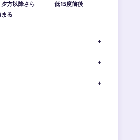
、夕方以降さら
低15度前後
強まる