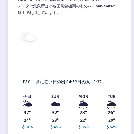
データは気象庁ほか各国気象機関のものを Open-Meteo
経由で利用しています。
🌤️
25°
C
晴れ
Sakura
体感 30° ・ 風 1 m/s ・ 湿度 94%
UV
8 非常に強い
日の出
04:52
日の入
18:37
今日
SUN
MON
TUE
🌤️
☁️
🌦️
🌦️
32°
32°
28°
26°
24°
23°
22°
20°
💧31%
💧45%
💧35%
💧52%