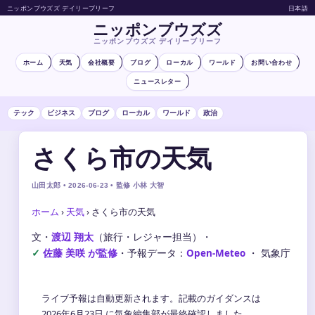
ニッポンブウズズ デイリーブリーフ
日本語
ニッポンブウズズ
ニッポンブウズズ デイリーブリーフ
ホーム
天気
会社概要
ブログ
ローカル
ワールド
お問い合わせ
ニュースレター
テック
ビジネス
ブログ
ローカル
ワールド
政治
さくら市の天気
山田太郎 • 2026-06-23 • 監修 小林 大智
ホーム
›
天気
›
さくら市の天気
文・
渡辺 翔太
（旅行・レジャー担当）
・
佐藤 美咲 が監修
・
予報データ：
Open-Meteo
・ 気象庁
ライブ予報は自動更新されます。記載のガイダンスは
2026年6月23日 に気象編集部が最終確認しました。