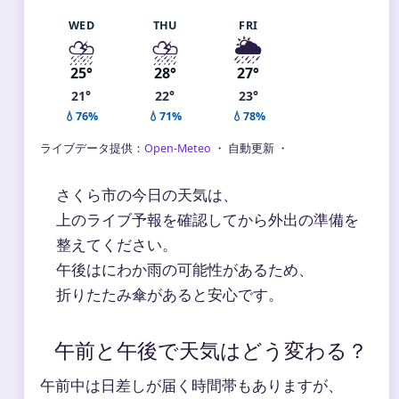
WED
THU
FRI
⛈️
⛈️
🌦️
25°
28°
27°
21°
22°
23°
💧76%
💧71%
💧78%
ライブデータ提供：
Open-Meteo
・ 自動更新 ・
さくら市の今日の天気は、
上のライブ予報を確認してから外出の準備を
整えてください。
午後はにわか雨の可能性があるため、
折りたたみ傘があると安心です。
午前と午後で天気はどう変わる？
午前中は日差しが届く時間帯もありますが、