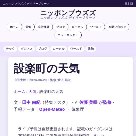
ニッポンブウズズ デイリーブリーフ
日本語
ニッポンブウズズ
ニッポンブウズズ デイリーブリーフ
ホーム
天気
会社概要
ブログ
ローカル
ワールド
お問い合わせ
ニュースレター
テック
ビジネス
ブログ
ローカル
ワールド
政治
設楽町の天気
山田太郎 • 2026-06-23 • 監修 渡辺 結衣
ホーム
›
天気
›
設楽町の天気
文・
田中 由紀
（特集デスク）
・
佐藤 美咲 が監修
・
予報データ：
Open-Meteo
・ 気象庁
ライブ予報は自動更新されます。記載のガイダンスは
2026年6月23日 に気象編集部が最終確認しました。