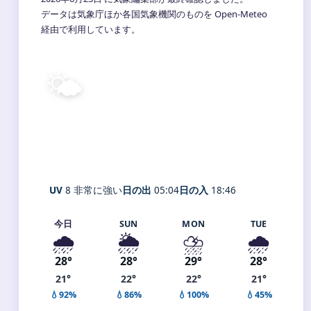
データは気象庁ほか各国気象機関のものを Open-Meteo
経由で利用しています。
🌤️
22°
C
晴れ
Shitara
体感 26° ・ 風 1 m/s ・ 湿度 95%
UV
8 非常に強い
日の出
05:04
日の入
18:46
今日
SUN
MON
TUE
🌧️
🌦️
⛈️
🌧️
28°
28°
29°
28°
21°
22°
22°
21°
💧92%
💧86%
💧100%
💧45%