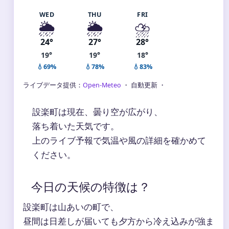
WED
THU
FRI
🌦️
🌦️
⛈️
24°
27°
28°
19°
19°
18°
💧69%
💧78%
💧83%
ライブデータ提供：
Open-Meteo
・ 自動更新 ・
設楽町は現在、曇り空が広がり、
落ち着いた天気です。
上のライブ予報で気温や風の詳細を確かめて
ください。
今日の天候の特徴は？
設楽町は山あいの町で、
昼間は日差しが届いても夕方から冷え込みが強ま