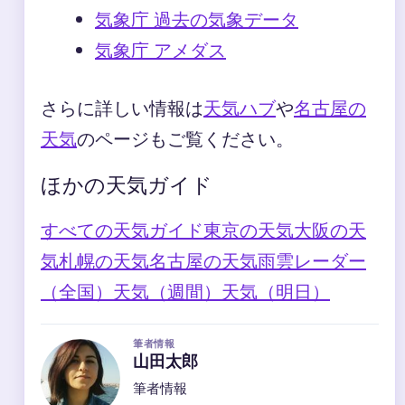
気象庁 過去の気象データ
気象庁 アメダス
さらに詳しい情報は
天気ハブ
や
名古屋の
天気
のページもご覧ください。
ほかの天気ガイド
すべての天気ガイド
東京の天気
大阪の天
気
札幌の天気
名古屋の天気
雨雲レーダー
（全国）
天気（週間）
天気（明日）
筆者情報
山田太郎
筆者情報