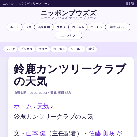
ニッポンブウズズ デイリーブリーフ
日本語
ニッポンブウズズ
ニッポンブウズズ デイリーブリーフ
ホーム
天気
会社概要
ブログ
ローカル
ワールド
お問い合わせ
ニュースレター
テック
ビジネス
ブログ
ローカル
ワールド
政治
鈴鹿カンツリークラブ
の天気
山田太郎 • 2026-06-23 • 監修 渡辺 結衣
ホーム
›
天気
›
鈴鹿カンツリークラブの天気
文・
山本 健
（主任記者）
・
佐藤 美咲 が