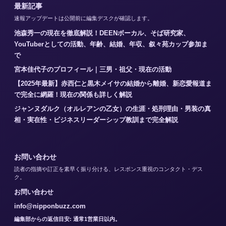
最新記事
速報アップデートは公開前に編集デスクが確認します。
池森秀一の現在を徹底解説！DEENボーカル、そば研究家、
YouTuberとしての活動、年齢、結婚、年収、叙々苑カップ参加ま
で
宮本佳代子のプロフィール｜三男・祖父・現在の活動
【2025年最新】赤西仁と黒木メイサの結婚から離婚、新恋愛報道ま
で完全に網羅！現在の関係も詳しく解説
ジャンヌダルク（オルレアンの乙女）の生涯・処刑理由・男装の真
相・実在性・ビジネスリーダーシップ教訓まで完全解説
お問い合わせ
読者の指摘や訂正を素早く振り分ける、レスポンス重視のコンタクト・デス
ク。
お問い合わせ
info@nipponbuzz.com
編集部からの返信目安: 通常1営業日以内。