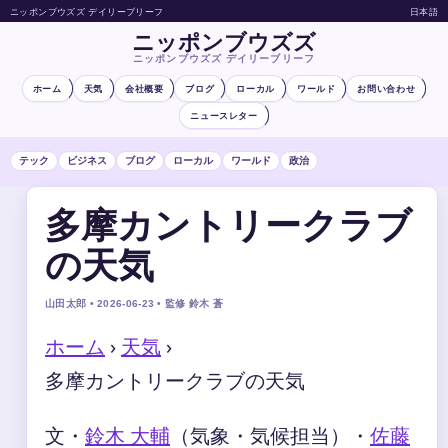
ニッポンブウズズ デイリーブリーフ
日本語
ニッポンブウズズ
ニッポンブウズズ デイリーブリーフ
ホーム
天気
会社概要
ブログ
ローカル
ワールド
お問い合わせ
ニュースレター
テック
ビジネス
ブログ
ローカル
ワールド
政治
多摩カントリークラブ
の天気
山田太郎 • 2026-06-23 • 監修 鈴木 蒼
ホーム
›
天気
›
多摩カントリークラブの天気
文・
鈴木 大輔
（気象・気候担当）
・
佐藤