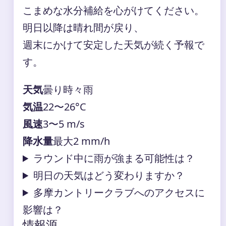
こまめな水分補給を心がけてください。
明日以降は晴れ間が戻り、
週末にかけて安定した天気が続く予報で
す。
天気
曇り時々雨
気温
22〜26°C
風速
3〜5 m/s
降水量
最大2 mm/h
ラウンド中に雨が強まる可能性は？
明日の天気はどう変わりますか？
多摩カントリークラブへのアクセスに
影響は？
情報源