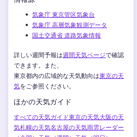
気象庁 東京管区気象台
気象庁 高層気象観測データ
国土交通省 道路気象情報
詳しい週間予報は
週間天気ページ
で確認
できます。また、
東京都内の広域的な天気動向は
東京の天
気
をご参照ください。
ほかの天気ガイド
すべての天気ガイド
東京の天気
大阪の天
気
札幌の天気
名古屋の天気
雨雲レーダー