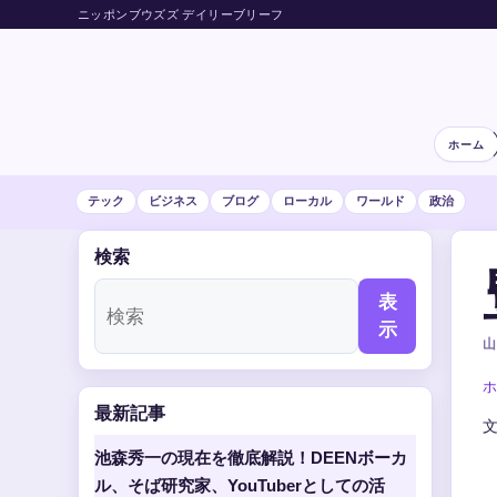
ニッポンブウズズ デイリーブリーフ
ホーム
テック
ビジネス
ブログ
ローカル
ワールド
政治
検索
表
示
山
ホ
最新記事
池森秀一の現在を徹底解説！DEENボーカ
ル、そば研究家、YouTuberとしての活