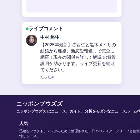
ライブコメント
山本 葵
池森秀一の現在を徹底解説！DEENボー
カル、そば研究家、YouTuberとしての
活動、年齢、結婚、年収、叙々苑カッ
プ参加まで の報道は丁寧で、流れを追
いやすいです。
3 分前
ニッポンブウズズ
ニッポンブウズズ はニュース、ガイド、分析をモダンなニュースルーム
人気
迅速なファクトチェックのために整理された、日々のデスク・ブリーフと信頼
性リソース。