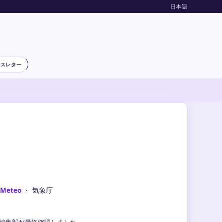
日本語
ースレター
-Meteo
・ 気象庁
気象編集部が最終確認しました。