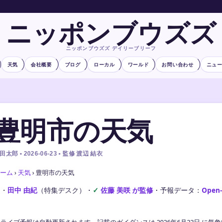
ニッポンブウズズ
ニッポンブウズズ デイリーブリーフ
天気
会社概要
ブログ
ローカル
ワールド
お問い合わせ
ニュ
豊明市の天気
田太郎 • 2026-06-23 • 監修 渡辺 結衣
ーム
›
天気
›
豊明市の天気
文・
田中 由紀
（特集デスク）
・
佐藤 美咲 が監修
・
予報データ：
Open
ライブ予報は自動更新されます。記載のガイダンスは 2026年6月23日 に