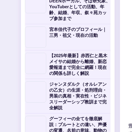
DEENボーカル、そば研究家、
YouTuberとしての活動、年
齢、結婚、年収、叙々苑カッ
プ参加まで
宮本佳代子のプロフィール｜
三男・祖父・現在の活動
【2025年最新】赤西仁と黒木
メイサの結婚から離婚、新恋
愛報道まで完全に網羅！現在
の関係も詳しく解説
ジャンヌダルク（オルレアン
の乙女）の生涯・処刑理由・
男装の真相・実在性・ビジネ
スリーダーシップ教訓まで完
全解説
グーフィーの全てを徹底解
説：プルートとの違い、声優
の変遷、名前の意味、動物の