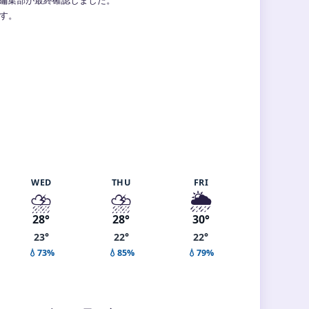
ます。
WED
THU
FRI
⛈️
⛈️
🌦️
28°
28°
30°
23°
22°
22°
💧73%
💧85%
💧79%