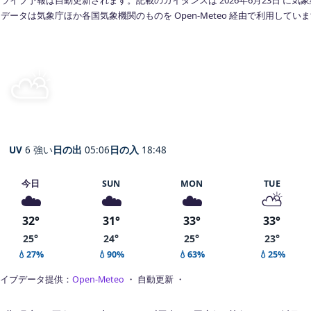
データは気象庁ほか各国気象機関のものを Open-Meteo 経由で利用してい
⛅
晴れ時々曇り
26°
C
Toyoake
体感 31° ・ 風 1 m/s ・ 湿度 80%
UV
6 強い
日の出
05:06
日の入
18:48
今日
SUN
MON
TUE
☁️
☁️
☁️
⛅
32°
31°
33°
33°
25°
24°
25°
23°
💧27%
💧90%
💧63%
💧25%
イブデータ提供：
Open-Meteo
・ 自動更新 ・