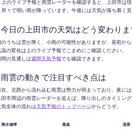
上のライブ予報と雨雲レーダーを確認すると、上田市は現
所々で弱い雨が降っています。午後には天気が落ち着く見
今日の上田市の天気はどう変わりま
朝のうちは雲が厚く、小雨の可能性がありますが、昼前から
気温の変化は上のライブ予報でこまめにご確認ください。
週間の見通しは
週間天気予報
でも確認できます。
雨雲の動きで注目すべき点は
現在、北西から流れ込む雨雲は勢力が弱まっており、夜には
上田市周辺の雨雲レーダーを追えば、降り出しのタイミング
天気全体の流れは
天気予報のトップページ
からどうぞ。
降水確率
風速
湿度