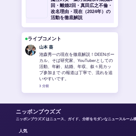
回・離婚2回・真田広之不倫・
改名理由・現在（2024年）の
活動を徹底解説
ライブコメント
加藤 海斗
宮本佳代子のプロフィール｜三男・祖
父・現在の活動 周辺の検証がしっかり
していて安心感があります。
5 分前
ニッポンブウズズ
ニッポンブウズズ はニュース、ガイド、分析をモダンなニュースルーム
人気
迅速なファクトチェックのために整理された、日々のデスク・ブリーフと信頼
性リソース。