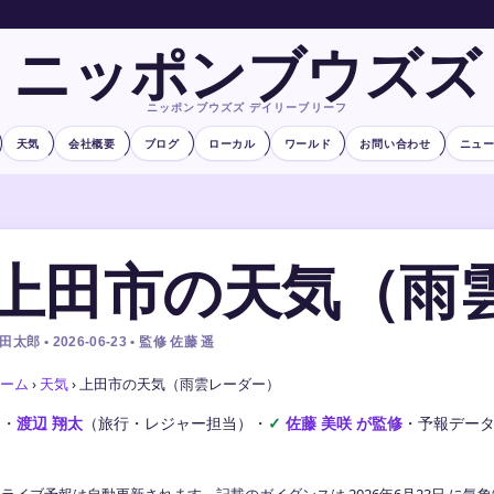
ニッポンブウズズ
ニッポンブウズズ デイリーブリーフ
天気
会社概要
ブログ
ローカル
ワールド
お問い合わせ
ニュ
上田市の天気（雨
田太郎 • 2026-06-23 • 監修 佐藤 遥
ーム
›
天気
›
上田市の天気（雨雲レーダー）
文・
渡辺 翔太
（旅行・レジャー担当）
・
佐藤 美咲 が監修
・
予報デー
ライブ予報は自動更新されます。記載のガイダンスは 2026年6月23日 に