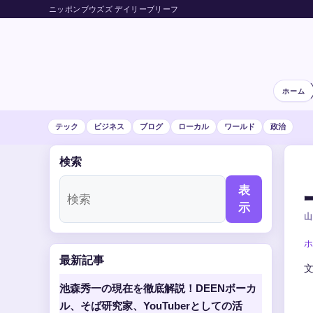
ニッポンブウズズ デイリーブリーフ
ホーム
テック
ビジネス
ブログ
ローカル
ワールド
政治
検索
表
示
山
ホ
最新記事
池森秀一の現在を徹底解説！DEENボーカ
ル、そば研究家、YouTuberとしての活