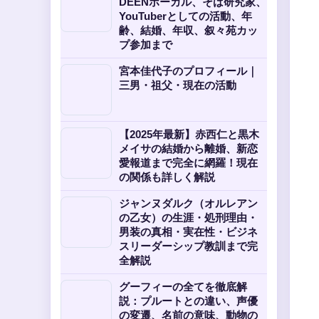
DEENボーカル、そば研究家、
YouTuberとしての活動、年
齢、結婚、年収、叙々苑カッ
プ参加まで
宮本佳代子のプロフィール｜
三男・祖父・現在の活動
【2025年最新】赤西仁と黒木
メイサの結婚から離婚、新恋
愛報道まで完全に網羅！現在
の関係も詳しく解説
ジャンヌダルク（オルレアン
の乙女）の生涯・処刑理由・
男装の真相・実在性・ビジネ
スリーダーシップ教訓まで完
全解説
グーフィーの全てを徹底解
説：プルートとの違い、声優
の変遷、名前の意味、動物の