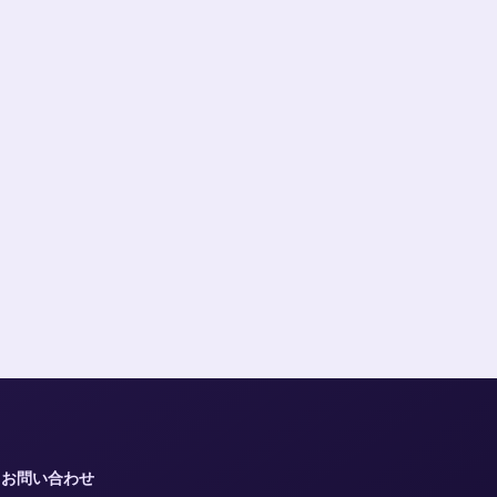
お問い合わせ
読者の指摘や訂正を素早く振り分ける、レスポンス重視のコンタクト・デス
ク。