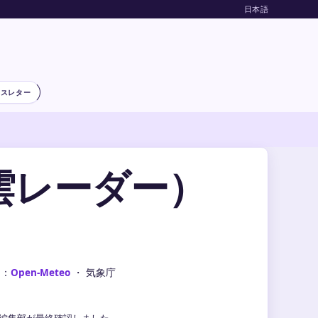
日本語
ースレター
雲レーダー）
タ：
Open-Meteo
・ 気象庁
気象編集部が最終確認しました。