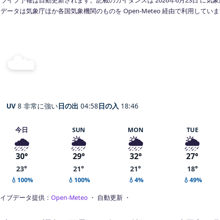
データは気象庁ほか各国気象機関のものを Open-Meteo 経由で利用してい
☁️
曇り
25°
C
Ueda
体感 30° ・ 風 0 m/s ・ 湿度 93%
UV
8 非常に強い
日の出
04:58
日の入
18:46
今日
SUN
MON
TUE
🌧️
🌦️
🌦️
🌦️
30°
29°
32°
27°
23°
21°
21°
18°
💧100%
💧100%
💧4%
💧49%
イブデータ提供：
Open-Meteo
・ 自動更新 ・