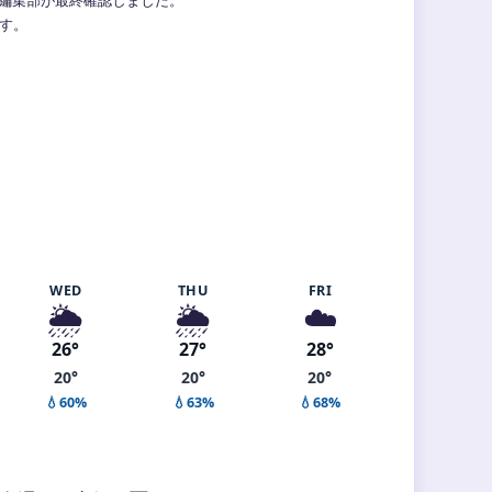
ます。
WED
THU
FRI
🌦️
🌦️
☁️
26°
27°
28°
20°
20°
20°
💧60%
💧63%
💧68%