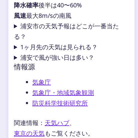
降水確率
後半は40〜60%
風速
最大8m/sの南風
浦安市の天気予報はどこが一番当た
る？
1ヶ月先の天気は見られる？
浦安で風が強い日は多い？
情報源
気象庁
気象庁・地域気象観測
防災科学技術研究所
関連情報：
天気ハブ
、
東京の天気
もご覧ください。