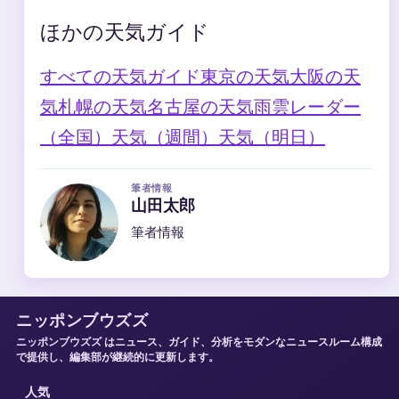
ほかの天気ガイド
すべての天気ガイド
東京の天気
大阪の天
気
札幌の天気
名古屋の天気
雨雲レーダー
（全国）
天気（週間）
天気（明日）
筆者情報
山田太郎
筆者情報
ニッポンブウズズ
ニッポンブウズズ はニュース、ガイド、分析をモダンなニュースルーム構成
で提供し、編集部が継続的に更新します。
人気