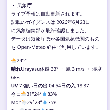
・ 気象庁
ライブ予報は自動更新されます。
記載のガイダンスは 2026年6月23日
に気象編集部が最終確認しました。
データは気象庁ほか各国気象機関のもの
を Open-Meteo 経由で利用しています。
29°
C
晴れ
Urayasu
体感 33° ・ 風 3 m/s ・ 湿度
68%
UV
7 強い
日の出
04:54
日の入
18:37
今日
31°
24°
83%
Mon
29°
23°
75%