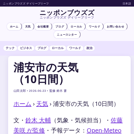
ニッポンブウズズ デイリーブリーフ
日本語
ニッポンブウズズ
ニッポンブウズズ デイリーブリーフ
ホーム
天気
会社概要
ブログ
ローカル
ワールド
お問い合わせ
ニュースレター
テック
ビジネス
ブログ
ローカル
ワールド
政治
浦安市の天気
（10日間）
山田太郎 • 2026-06-23 • 監修 鈴木 蒼
ホーム
›
天気
›
浦安市の天気（10日間）
文・
鈴木 大輔
（気象・気候担当）
・
佐藤
美咲 が監修
・
予報データ：
Open-Meteo