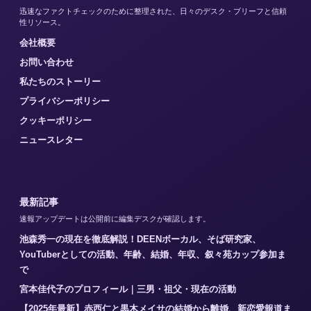
迅速なファクトチェックのために整理された、日々のデスク・ブリーフと信頼
性リソース。
会社概要
お問い合わせ
私たちのストーリー
プライバシーポリシー
クッキーポリシー
ニュースレター
最新記事
速報アップデートは公開前に編集デスクが確認します。
池森秀一の現在を徹底解説！DEENボーカル、そば研究家、
YouTuberとしての活動、年齢、結婚、年収、叙々苑カップ参加ま
で
宮本佳代子のプロフィール｜三男・祖父・現在の活動
【2025年最新】赤西仁と黒木メイサの結婚から離婚、新恋愛報道ま