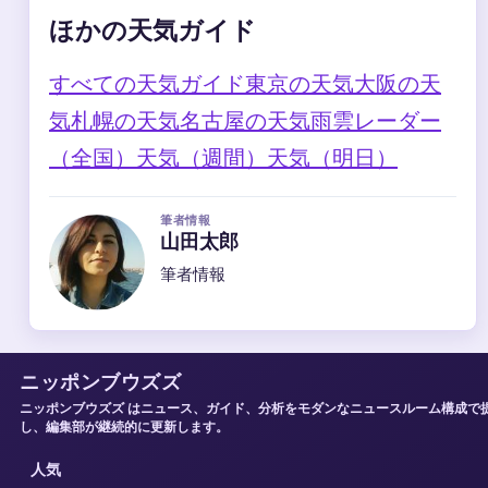
ほかの天気ガイド
すべての天気ガイド
東京の天気
大阪の天
気
札幌の天気
名古屋の天気
雨雲レーダー
（全国）
天気（週間）
天気（明日）
筆者情報
山田太郎
筆者情報
ニッポンブウズズ
ニッポンブウズズ はニュース、ガイド、分析をモダンなニュースルーム構成で
し、編集部が継続的に更新します。
人気