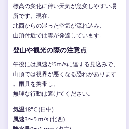
標高の変化に伴い天気が急変しやすい場
所です。現在、
北西からの湿った空気が流れ込み、
山頂付近では雲が発達しています。
登山や観光の際の注意点
午後には風速が5m/sに達する見込みで、
山頂では視界が悪くなる恐れがあります
。雨具を携帯し、
無理な行動は避けてください。
気温
18°C (日中)
風速
3〜5 m/s (北西)
降水量
0〜1 mm (夕方)