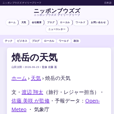
ニッポンブウズズ デイリーブリーフ
日本語
ニッポンブウズズ
ニッポンブウズズ デイリーブリーフ
ホーム
天気
会社概要
ブログ
ローカル
ワールド
お問い合わせ
ニュースレター
テック
ビジネス
ブログ
ローカル
ワールド
政治
焼岳の天気
山田太郎 • 2026-06-23 • 監修 佐藤 遥
ホーム
›
天気
›
焼岳の天気
文・
渡辺 翔太
（旅行・レジャー担当）
・
佐藤 美咲 が監修
・
予報データ：
Open-
Meteo
・ 気象庁