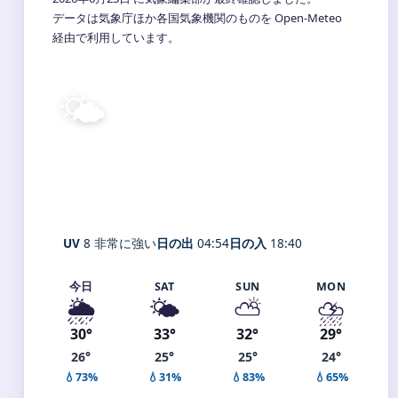
データは気象庁ほか各国気象機関のものを Open-Meteo
経由で利用しています。
🌤️
26°
C
晴れ
Yokohama
体感 32° ・ 風 1 m/s ・ 湿度 96%
UV
8 非常に強い
日の出
04:54
日の入
18:40
今日
SAT
SUN
MON
🌦️
🌤️
⛅
⛈️
30°
33°
32°
29°
26°
25°
25°
24°
💧73%
💧31%
💧83%
💧65%