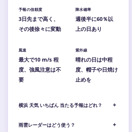
予報の信頼度
降水確率
3日先まで高く、
週後半に60％以
その後徐々に変動
上の日あり
風速
紫外線
最大で10 m/s 程
晴れの日は中程
度、強風注意は不
度、帽子や日焼け
要
止めを
横浜 天気 いちばん 当たる予報はどれ？
雨雲レーダーはどう使う？