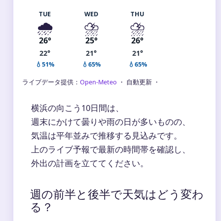
TUE
WED
THU
🌧️
⛈️
⛈️
26°
25°
26°
22°
21°
21°
💧51%
💧65%
💧65%
ライブデータ提供：
Open-Meteo
・ 自動更新 ・
横浜の向こう10日間は、
週末にかけて曇りや雨の日が多いものの、
気温は平年並みで推移する見込みです。
上のライブ予報で最新の時間帯を確認し、
外出の計画を立ててください。
週の前半と後半で天気はどう変わ
る？