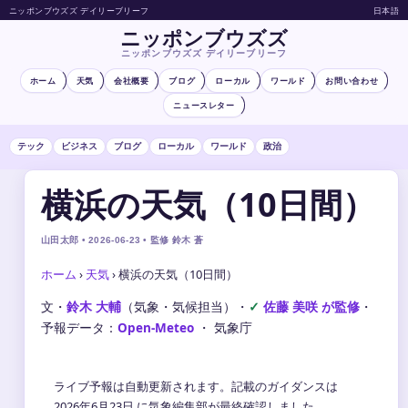
ニッポンブウズズ デイリーブリーフ
日本語
ニッポンブウズズ
ニッポンブウズズ デイリーブリーフ
ホーム
天気
会社概要
ブログ
ローカル
ワールド
お問い合わせ
ニュースレター
テック
ビジネス
ブログ
ローカル
ワールド
政治
横浜の天気（10日間）
山田太郎 • 2026-06-23 • 監修 鈴木 蒼
ホーム
›
天気
›
横浜の天気（10日間）
文・
鈴木 大輔
（気象・気候担当）
・
佐藤 美咲 が監修
・
予報データ：
Open-Meteo
・ 気象庁
ライブ予報は自動更新されます。記載のガイダンスは
2026年6月23日 に気象編集部が最終確認しました。