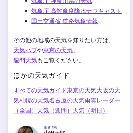
気象庁 神奈川県の天気
気象庁 高解像度降水ナウキャスト
国土交通省 道路気象情報
その他の地域の天気を知りたい方は、
天気ハブ
や
東京の天気
、
週間天気
もご覧ください。
ほかの天気ガイド
すべての天気ガイド
東京の天気
大阪の天
気
札幌の天気
名古屋の天気
雨雲レーダー
（全国）
天気（週間）
天気（明日）
筆者情報