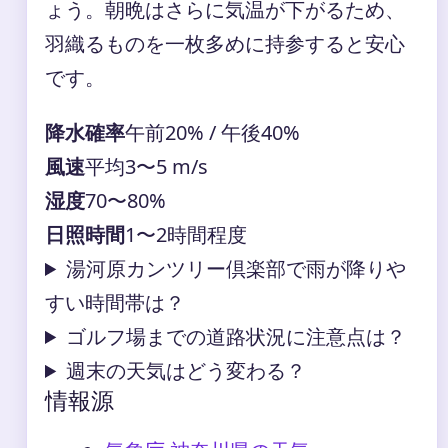
ょう。朝晩はさらに気温が下がるため、
羽織るものを一枚多めに持参すると安心
です。
降水確率
午前20% / 午後40%
風速
平均3〜5 m/s
湿度
70〜80%
日照時間
1〜2時間程度
湯河原カンツリー倶楽部で雨が降りや
すい時間帯は？
ゴルフ場までの道路状況に注意点は？
週末の天気はどう変わる？
情報源