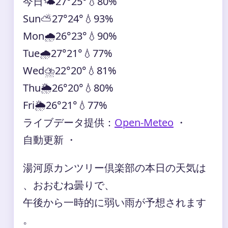
今日
🌤️
27°
25°
💧80%
Sun
⛅
27°
24°
💧93%
Mon
🌧️
26°
23°
💧90%
Tue
🌧️
27°
21°
💧77%
Wed
⛈️
22°
20°
💧81%
Thu
🌦️
26°
20°
💧80%
Fri
🌦️
26°
21°
💧77%
ライブデータ提供：
Open-Meteo
・
自動更新 ・
湯河原カンツリー倶楽部の本日の天気は
、おおむね曇りで、
午後から一時的に弱い雨が予想されます
。