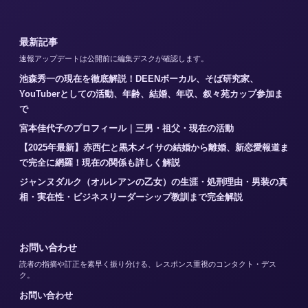
最新記事
速報アップデートは公開前に編集デスクが確認します。
池森秀一の現在を徹底解説！DEENボーカル、そば研究家、
YouTuberとしての活動、年齢、結婚、年収、叙々苑カップ参加ま
で
宮本佳代子のプロフィール｜三男・祖父・現在の活動
【2025年最新】赤西仁と黒木メイサの結婚から離婚、新恋愛報道ま
で完全に網羅！現在の関係も詳しく解説
ジャンヌダルク（オルレアンの乙女）の生涯・処刑理由・男装の真
相・実在性・ビジネスリーダーシップ教訓まで完全解説
お問い合わせ
読者の指摘や訂正を素早く振り分ける、レスポンス重視のコンタクト・デス
ク。
お問い合わせ