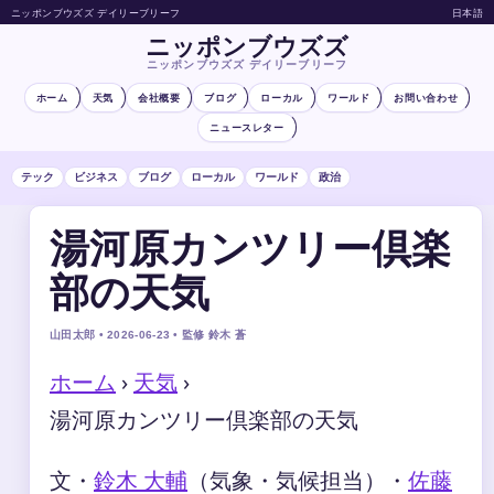
ニッポンブウズズ デイリーブリーフ
日本語
ニッポンブウズズ
ニッポンブウズズ デイリーブリーフ
ホーム
天気
会社概要
ブログ
ローカル
ワールド
お問い合わせ
ニュースレター
テック
ビジネス
ブログ
ローカル
ワールド
政治
湯河原カンツリー倶楽
部の天気
山田太郎 • 2026-06-23 • 監修 鈴木 蒼
ホーム
›
天気
›
湯河原カンツリー倶楽部の天気
文・
鈴木 大輔
（気象・気候担当）
・
佐藤