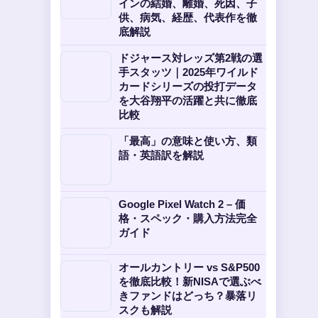
インの結婚、離婚、死因、子
供、病気、経歴、代表作を徹
底解説
ドジャース対レッズ第2戦の選
手スタッツ｜2025年ワイルド
カードシリーズの投打データ
を大谷翔平の活躍と共に徹底
比較
「最高」の意味と使い方、類
語・英語訳を解説
Google Pixel Watch 2 – 価
格・スペック・購入方法完全
ガイド
オールカントリー vs S&P500
を徹底比較！新NISAで選ぶべ
きファンドはどっち？暴落リ
スクも解説