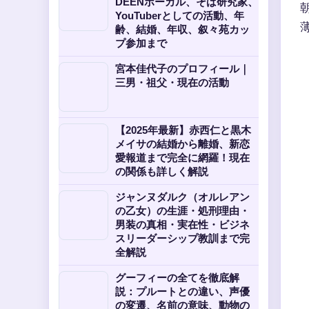
DEENボーカル、そば研究家、
YouTuberとしての活動、年
齢、結婚、年収、叙々苑カッ
プ参加まで
宮本佳代子のプロフィール｜
三男・祖父・現在の活動
【2025年最新】赤西仁と黒木
メイサの結婚から離婚、新恋
愛報道まで完全に網羅！現在
の関係も詳しく解説
ジャンヌダルク（オルレアン
の乙女）の生涯・処刑理由・
男装の真相・実在性・ビジネ
スリーダーシップ教訓まで完
全解説
グーフィーの全てを徹底解
説：プルートとの違い、声優
の変遷、名前の意味、動物の