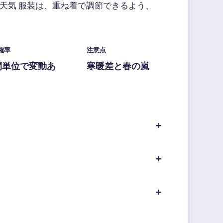
天気 服装は、重ね着で調節できるよう、
確率
注意点
間単位で変動あ
寒暖差と春の嵐