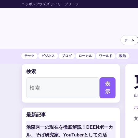
ニッポンブウズズ デイリーブリーフ
ホーム
テック
ビジネス
ブログ
ローカル
ワールド
政治
検索
表
示
山
ホ
最新記事
池森秀一の現在を徹底解説！DEENボーカ
ル、そば研究家、YouTuberとしての活