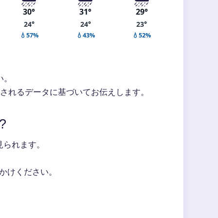
30°
31°
29°
24°
24°
23°
💧57%
💧43%
💧52%
い。
新されるデータに基づいてお伝えします。
?
見られます。
かけください。