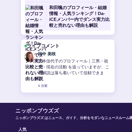
和田颯のプロフィール・結婚
情報・人気ランキング！Da-
iCEメンバー内でダンス実力比
較と売れない理由も解説
ライブコメント
中村 悠斗
【2025年最新】赤西仁と黒木メイサの
結婚から離婚、新恋愛報道まで完全に
網羅！現在の関係も詳しく解説 の背景
説明が助かります。ライブ更新を続け
てください。
6 分前
ニッポンブウズズ
ニッポンブウズズ はニュース、ガイド、分析をモダンなニュースルーム