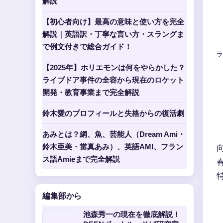
解説
【初心者向け】最高の意味と使い方を完全
解説｜英語訳・丁寧な言い方・スラングま
で例文付きで総合ガイド！
ラ
【2025年】ホリエモンは何をやらかした？
ライブドア事件の全容から現在のロケット
開発・教育事業まで完全解説
鈴木愛のプロフィールと失格からの復活劇
あみとは？網、魚、芸能人（Dream Ami・
鈴木亜美・當真あみ）、英語AMI、フラン
ス語Amieまで完全解説
編集部から
池森秀一の現在を徹底解説！