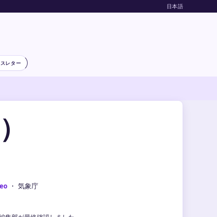
日本語
ースレター
月）
eo
・ 気象庁
気象編集部が最終確認しました。