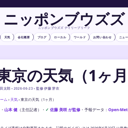
ニッポンブウズズ
ニッポンブウズズ デイリーブリーフ
天気
会社概要
ブログ
ローカル
ワールド
お問い合わせ
ニュ
東京の天気（1ヶ
田太郎 • 2026-06-23 • 監修 伊藤 芽衣
ーム
›
天気
›
東京の天気（1ヶ月）
文・
山本 健
（主任記者）
・
佐藤 美咲 が監修
・
予報データ：
Open-Met
ライブ予報は自動更新されます。記載のガイダンスは 2026年6月23日 に