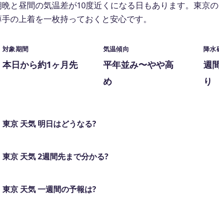
朝晩と昼間の気温差が10度近くになる日もあります。東京の
薄手の上着を一枚持っておくと安心です。
対象期間
気温傾向
降水
本日から約1ヶ月先
平年並み〜やや高
週
め
り
東京 天気 明日はどうなる?
東京 天気 2週間先まで分かる?
東京 天気 一週間の予報は?