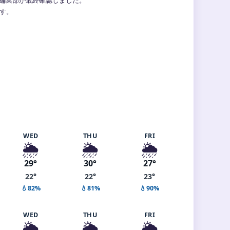
ます。
WED
THU
FRI
🌦️
🌦️
🌦️
29°
30°
27°
22°
22°
23°
💧82%
💧81%
💧90%
WED
THU
FRI
🌦️
🌦️
🌦️