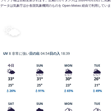
データは気象庁ほか各国気象機関のものを Open-Meteo 経由で利用してい
🌤️
晴れ
30°
C
Tokyo
体感 37° ・ 風 1 m/s ・ 湿度 71%
UV
8 非常に強い
日の出
04:54
日の入
18:39
今日
SUN
MON
TUE
🌤️
🌦️
🌦️
🌦️
33°
31°
30°
26°
25°
25°
23°
21°
💧26%
💧91%
💧65%
💧49%
SAT
SUN
MON
TUE
🌦️
☁️
⛈️
⛈️