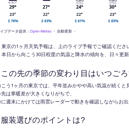
29°
27°
24°
30°
23°
22°
22°
23°
💧76%
💧63%
💧61%
💧65%
イブデータ提供：
Open-Meteo
・ 自動更新 ・
東京の1ヶ月天気予報は、上のライブ予報でご確認くださ
本日から向こう30日程度の気温と降水の傾向を、日々更
この先の季節の変わり目はいつごろ
向こう1ヶ月の東京では、平年並みかやや高い気温が続くと
春先は寒暖差が大きくなりがちで、
特に週末にかけては雨雲レーダーで動きを確認しながらお出
服装選びのポイントは?